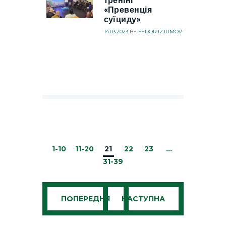
«Превенція
суїциду»
14.03.2023
BY
FEDOR IZJUMOV
1-10
11-20
21
22
23
…
31-39
ПОПЕРЕДНЯ
НАСТУПНА