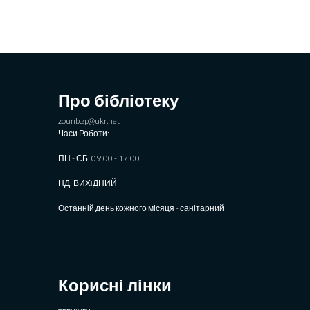
Про бібліотеку
zounb.zp@ukr.net
Часи Роботи:
ПН - СБ: 09:00 - 17:00
НД: ВИХIДНИЙ
Останній день кожного місяця - санітарний
Корисні лінки