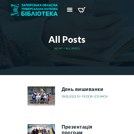
All Posts
HOME
ALL POSTS
День вишиванки
19.05.2023
BY
FEDOR IZJUMOV
Презентація
програм