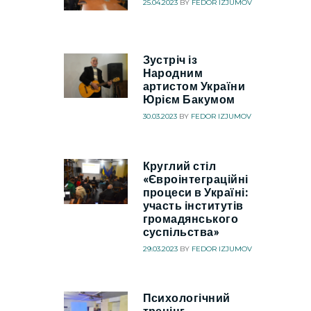
25.04.2023
BY
FEDOR IZJUMOV
Зустріч із
Народним
артистом України
Юрієм Бакумом
30.03.2023
BY
FEDOR IZJUMOV
Круглий стіл
«Євроінтеграційні
процеси в Україні:
участь інститутів
громадянського
суспільства»
29.03.2023
BY
FEDOR IZJUMOV
Психологічний
тренінг