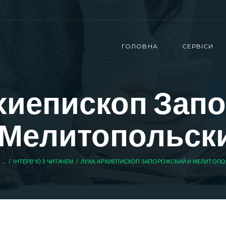
ГОЛОВНА
СЕРВІСИ
рхиепископ Зап
 Мелитопольск
...
ІНТЕРВ'Ю З ЧИТАЧЕМ
ЛУКА, АРХИЕПИСКОП ЗАПОРОЖСКИЙ И МЕЛИТОП