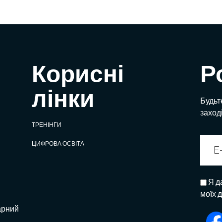
Корисні
Р
лінки
Будьте
заход
ТРЕНІНГИ
ЦИФРОВА ОСВІТА
Я д
моїх 
арний