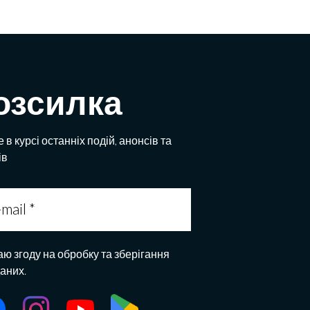
озсилка
 в курсі останніх подій, анонсів та
ів
аю згоду на обробку та зберігання
даних.