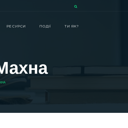
РЕСУРСИ
ПОДІЇ
ТИ ЯК?
 Махна
ХНА