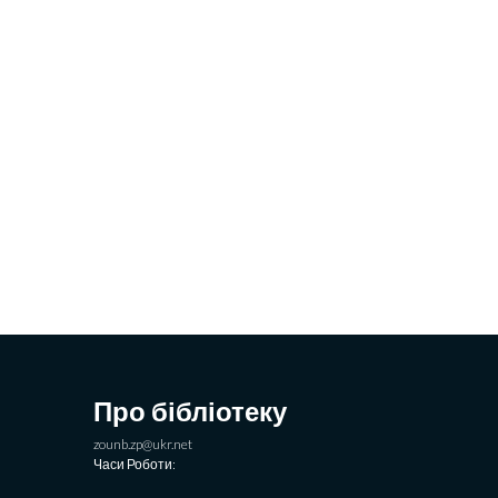
Про бібліотеку
zounb.zp@ukr.net
Часи Роботи: