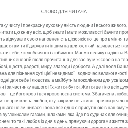
СЛОВО ДЛЯ ЧИТАЧА
таку чисту і прекрасну духовну якість людини і всього живо
тати цю книгу всіх, щоб знати і мати можливості бачити проя
ть відчувати свою наповненість цією якістю, це про вміння т
о щастя вміти її дарувати іншим на шляху, який називається ж
ати себе, як люблячого і любимого. Маємо велику надію на Ва
тивних енергій після прочитання для засіву між собою на тер
ові, щастя, радості, миру, злагоди і доброти. А далі воля Ваша
а для пізнання суті цієї невидимої і водночас великої якост
дні для себе і людства, а майбутнім поколінням для усвідо
и і за частинку нашого і їх життя-буття. Життя це тіло всіх ду
бов – це його кров і вся кровоносна система. Збагачена любо
м; непроявлена любов, яку закрили негативні прояви реально
ід цього не змінилася і вона все одно є присутньою в нашому жи
 вуглекислим газоми, шлаками, яка йде по судинах для очищ
нем, то так і любов із дня в день, прямуючи дорогами життя 
омлено очищується і виграє всіма барвами і гранями, наповн