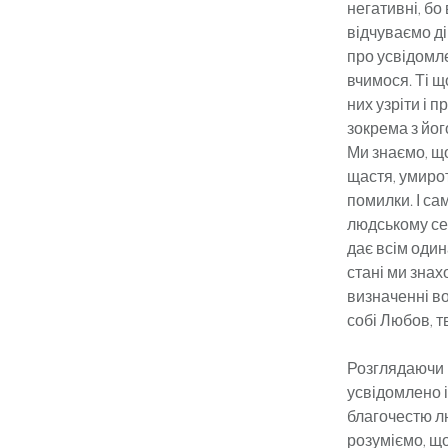
негативні, бо
відчуваємо ді
про усвідомле
вчимося. Ті щ
них узріти і 
зокрема з йог
Ми знаємо, що
щастя, умирот
помилки. І са
людському сер
дає всім один
стані ми знах
визначенні во
собі Любов, тв
Розглядаючи ц
усвідомлено 
благочестю л
розуміємо, щ