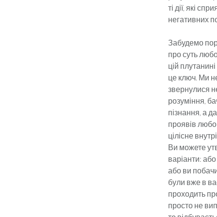
ті дії, які с
негативних по
Забудемо пора
про суть любо
цій плутанин
це ключ. Ми н
звернулися не
розуміння, ба
пізнання, а д
проявів любов
цілісне внутр
Ви можете утв
варіанти: аб
або ви побачи
були вже в ва
проходить про
просто не вип
то відбуваєт