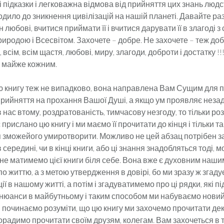
і підказки і легковажна відмова від прийняття цих знань люд
дило до зникнення цивілізацій на нашій планеті. Давайте ра
 любові, вчитися приймати її і вчитися дарувати її в злагоді з 
иродою і Всесвітом. Захочете – добре. Не захочете – теж до
всім, всім щастя, любові, миру, злагоди, доброти і достатку !!
х майже кожним.
ю книгу теж не випадково, вона направлена Вам Сущим для 
сприйняття на прохання Вашої Душі, а якщо ум проявляє неза
нас втому, роздратованість, тимчасову незгоду, то тільки роз
 прислано цю книгу і ми маємо її прочитати до кінця і тільки т
 зможейого умиротворити. Можливо не цей абзац потрібен зар
 середині, чи в кінці книги, або ці знання знадобляться тоді,
 не матимемо цієї книги біля себе. Вона вже є духовним наши
о життю, а з метою утвердження в довірі, бо ми зразу ж згаду
ії в нашому житті, а потім і згадуватимемо про ці рядки, які п
і нюанси в майбутньому і таким способом ми набуваємо нови
и починаємо розуміти, що цю книгу ми захочемо прочитати декі
орадимо прочитати своїм друзям, колегам. Вам захочеться в 