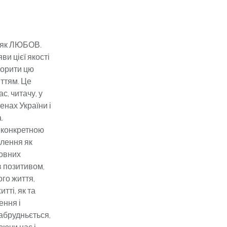
го, як ЛЮБОВ.
ви цієї якості
ворити цю
иттям. Це
с, читачу, у
енах України і
.
і конкретною
млення як
ховних
в позитивом,
го життя,
тті, як та
ення і
забрудньється,
юючи нас і