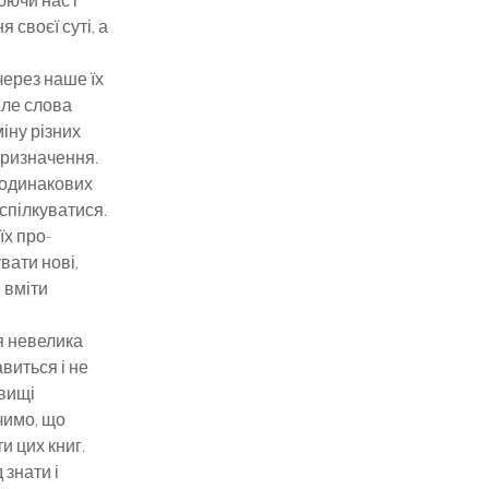
 своєї суті, а
через наше їх
Але слова
іну різних
призначення.
 одинакових
спілкуватися.
їх про­
вати нові,
 вміти
я невелика
виться і не
овищі
чимо, що
 цих книг.
 знати і