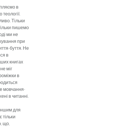
апляємо в
 теології.
ливо. Тільки
 тільки пишемо
оді ми не
лкування при
иття-буття. Не
ся в
рших книгах
не міг
проміжки в
ародиться
не мовчання-
ені в читанні.
 іншим для
є тільки
, що,