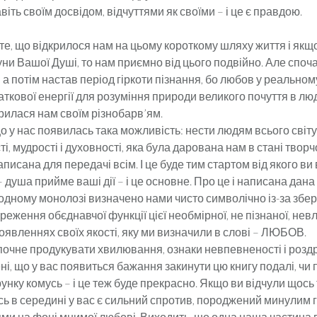
віть своїм досвідом, відчуттями як своїми – і це є правдою.
 те, що відкрилося нам на цьому короткому шляху життя і якщо
ни Вашої Душі, то нам приємно від цього подвійно. Але споч
 а потім настав період гіркоти пізнання, бо любов у реальном
ткової енергії для розуміння природи великого почуття в лю
дкрилася нам своїм різнобарв’ям.
о у нас появилась така можливість: нести людям всього світ
ті, мудрості і духов­ності, яка була дарована нам в стані творч
аписана для передачі всім. І це буде тим стартом від якого ви
 душа прийме ваші дії – і це основне. Про це і написана дана 
одному монолозі визначено нами чисто символічно із-за зб
ереження обєднавчої функції цієї необмірної, не пізнаної, нев
оявленнях своїх якості, яку ми визначили в слові – ЛЮБОВ.
почне продукувати хвилювання, ознаки невпевненості і розд
ені, що у вас появиться бажання закинути цю книгу подалі, чи п
унку комусь – і це теж буде прекрасно. Якщо ви відчули щось 
сь в середині у вас є сильний спротив, породжений минулим г
ми на фоні мнимої любові. Виходить, що одна наша частина 