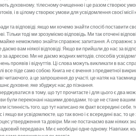
прияють духовному, тілесному очищенню і це разом створює у
токів, і в цілому створює умови для усвідомлення своєї місії 
ди та відповіді, якщо ми хочемо знайти спосіб поставити св
ві. Тільки тоді ми зрозуміємо відповідь. Ми так оточені відпов
і майже неможливо знайти справжнє запитання. А справжнє 
е даємо вам ніякої відповіді. Якщо ви прийшли до нас за відп
 за адресою. Ми не даємо жодних методів, способів усвідомл
чень проявів і відчуттів. Ці слова можуть викликати в вас спр
алі все піде само собою. Книга не є вчення з предметної викри
і читаючого, а це запрошення до участі, це натяк на таємницю
ішнє духовне, яке збуджує нас до пізнання.
ерджуватися в тому, що тут прочитаєте і для цього є два мо
о ви були переконані нашими доводами, то це не стане вашим
ли істинність того, що тут написано як факт всередині себе, 
с і якщо ви усвідомлюєте, що так воно і є всередині вас, то це
цес утвердження та довіри. Ми не постачаємо вам ніяких зн
адковий передавач. Ми є необхідні одне одному. Навпаки, кол
ься саме переживання як досвід.