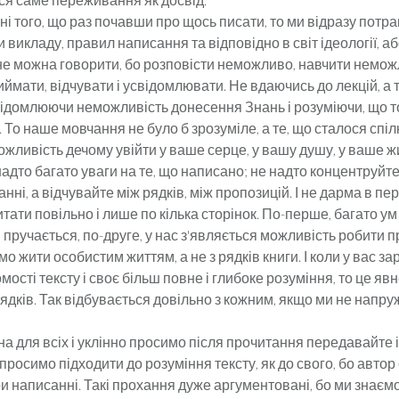
і того, що раз почавши про щось писати, то ми відразу потр
 викладу, правил написання та відповідно в світ ідеології, або
 не можна говорити, бо розповісти неможливо, навчити немож
ймати, відчувати і усвідомлювати. Не вдаючись до лекцій, а
свідомлюючи неможливість донесення Знань і розуміючи, що т
. То наше мовчання не було б зрозуміле, а те, що сталося спі
ожливість дечому увійти у ваше серце, у вашу душу, у ваше ж
адто багато уваги на те, що написано; не надто концентруйте
нні, а відчувайте між рядків, між пропозицій. І не дарма в пе
тати повільно і лише по кілька сторінок. По-перше, багато ум 
н пручається, по-друге, у нас з'являється можливість робити 
о жити особистим життям, а не з рядків книги. І коли у вас з
мості тексту і своє більш повне і глибоке розуміння, то це яв
ядків. Так відбувається довільно з кожним, якщо ми не напруж
а для всіх і уклінно просимо після прочитання передавайте
 просимо підходити до розуміння тексту, як до свого, бо автор 
и написанні. Такі прохання дуже аргументовані, бо ми знаємо