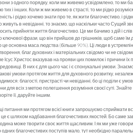
 вони з одного порядку, коли ми живемо усвідомлено, то ми ба
ю тих і інших. Коли ж ми живемо в страсті, то ми рідко розумі
ність і рідко хочемо знати про те, як жити благочестиво, і рідк
о живуть в невіданні, то знаємо, що наскільки часто Сущий зв
просить прийняти життя благочестиво. Це ми бачимо з дій і слів
о ключової фрази, що він прийшов до грішників, щоб саме їм 
 це основна маса людства (більше 90%). Ці люди в устремлі
ворення, благ духовних і матеріальних свідомо чи не свідо
ме Ісус Христос вказував на прояви цих помилок і причини їх 
едовищі. В них є для цього час і є спонукальні умови. Знає
акові умови протягом життя для духовного розвитку, незале
одимося: благості, пристрасті чи невіданні, бо ці поділи є умо
ни для всіх з метою полегшення розуміння своєї суті. Знайте 
оріте її, даруйте іншим.
і питання ми протягом всієї книги запрошуємо сприймати вс
і це є шляхом надбавання благочестивих якостей. Бо саме за
юдина може творити своє життя щасливим. І як ми уже говори
о одних благочестивих поступів мало, тут необхідно паралел