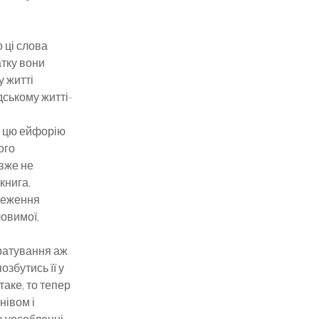
 ці слова
атку вони
у житті
дському житті-
у цю ейфорію
ого
 вже не
книга.
ереження
ловимої,
ратування аж
озбутись її у
таке, то тепер
нівом і
в уособленні