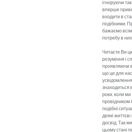
ігноруючи так
вперше приво
входити в стан
подібними, Пр
бажаємо всім, 
потребу в ни
Читаєте Ви ц
розуміння і 
проявляючи в 
що це для нас
усвідомлення
знаходиться в
роки, коли ми
провідником п
подібні ситуац
деякі життєв
досвід. Так м
цьому стані п