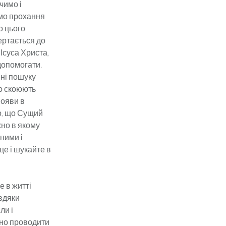
чимо і
ємо прохання
о цього
ертається до
 Ісуса Христа,
допомогати.
нні пошуку
мо скоюють
появи в
мо, що Сущий
жно в якому
вними і
це і шукайте в
е в житті
вдяки
ли і
ьно проводити