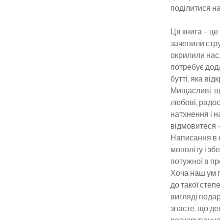
поділитися на
Ця книга – це
зачепили стру
окрилили нас,
потребує дода
бутті, яка ві
Мищасливі, щ
любові, радос
натхнення і н
відмовитеся –
Написання в 
моноліту і зб
потужної в пр
Хоча наш ум 
до такої степ
вигляді подар
знаєте, що де
розчарування