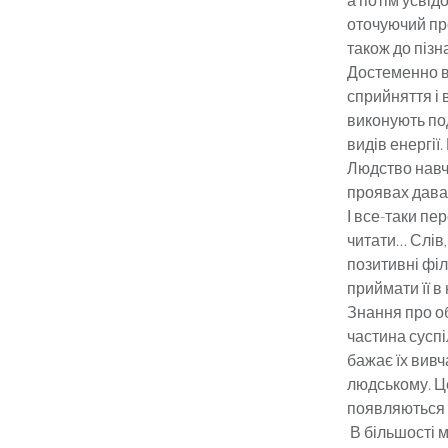
оточуючий прос
також до пізна
Достеменно ві
сприйняття і 
виконують под
видів енергії
Людство навч
проявах дават
І все-таки пе
читати… Слів,
позитивні філ
приймати її в
Знання про о
частина суспі
бажає їх вивч
людському. Це
появляються 
В більшості м