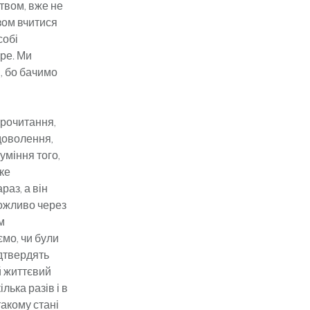
ством, вже не
зом вчитися
собі
бре. Ми
!, бо бачимо
прочитання,
доволення,
уміння того,
аке
аз, а він
 можливо через
м
ємо, чи були
ідтвердять
й життєвий
лька разів і в
такому стані