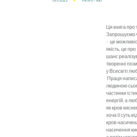
05.11.2023
VIEWS - 950
Ця книга про 
Запрошуємо чи
– це можливіс
якість, це пр
шанс реалізув
творенні пози
у Всесвіті люб
Праця написан
людиною сього
частинки істин
енергій, а лю
як кров кисне
хоча її суть в
кров насичена
насичення кис
а потім усвід