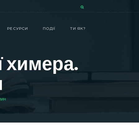
РЕСУРСИ
ПОДІЇ
ТИ ЯК?
ї химера.
н
ЛИН