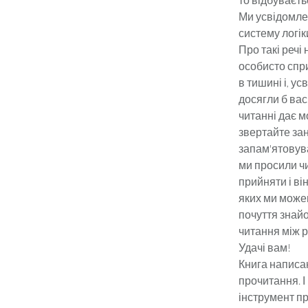
Ми усвідомлен
систему логіки
Про такі речі
особисто спри
в тишині і, у
досягли б вас
читанні дає м
звертайте зан
запам'ятовува
ми просили чи
прийняти і ві
яких ми можем
почуття знайо
читання між р
Удачі вам!
Книга написан
прочитання. І
інструмент пр