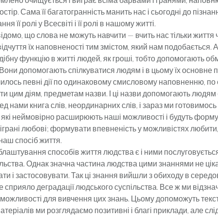
тір. Сама її багатогранність манить нас і сьогодні до пізнання
ння її ролі у Всесвіті і її ролі в нашому житті.
домо, що слова не можуть навчити — вчить нас тільки життя 
відчуття їх наповненості тим змістом, який нам подобається. 
ібну функцію в житті людей, як гроші, тобто допомогають обм
. Вони допомогають спілкуватися людям і в цьому їх основне 
илось певні дії по одинаковому смисловому наповненню, по
и цим діям, предметам назви. І ці назви допомогають людям 
ред нами книга слів, неординарних слів, і зараз ми готовимось 
 які неймовірно расширюють наші можливості і будуть форму
іграні любові; формувати впевненість у можливістях любити,
 наш спосіб життя.
блаштування способів життя людства є і ними послуговуєтьс
льства. Однак значна частина людства цими знаннями не ціка
ати і застосовувати. Так ці знання вийшли з обиходу в серед
 сприяло деградації людського суспільства. Все ж ми відзна
можливості для вивчення цих знань. Цьому допоможуть тексти
атеріалів ми розглядаємо позитивні і благі приклади, але слід