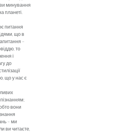
мови минування
на планеті.
оє питання
ідями, що в
запитання –
овіддю, то
ення і
агу до
стилізації
, що у нас є
жливих
 пізнанням;
тобто вони
 знання
ань – ми
и ви читаєте,