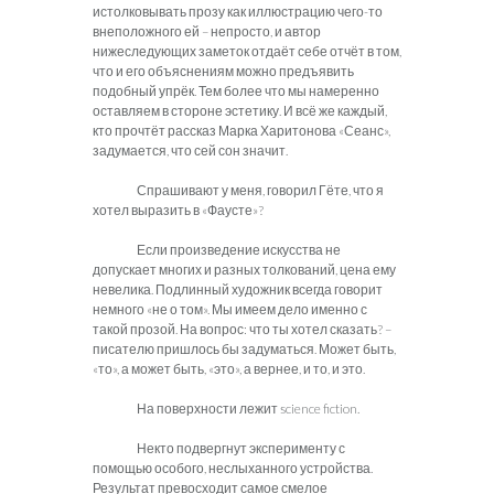
истолковывать прозу как иллюстрацию чего-то
внеположного ей – непросто, и автор
нижеследующих заметок отдаёт себе отчёт в том,
что и его объяснениям можно предъявить
подобный упрёк. Тем более что мы намеренно
оставляем в стороне эстетику. И всё же каждый,
кто прочтёт рассказ Марка Харитонова «Сеанс»,
задумается, что сей сон значит.
Спрашивают у меня, говорил Гёте, что я
хотел выразить в «Фаусте»?
Если произведение искусства не
допускает многих и разных толкований, цена ему
невелика. Подлинный художник всегда говорит
немного «не о том». Мы имеем дело именно с
такой прозой. На вопрос: что ты хотел сказать? –
писателю пришлось бы задуматься. Может быть,
«то», а может быть, «это», а вернее, и то, и это.
На поверхности лежит science fiction.
Некто подвергнут эксперименту с
помощью особого, неслыханного устройства.
Результат превосходит самое смелое