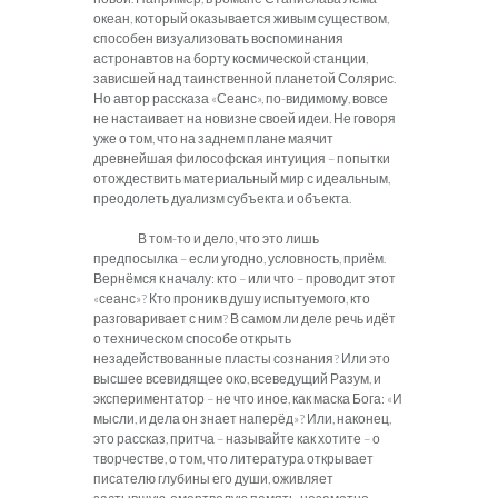
океан, который оказывается живым существом,
способен визуализовать воспоминания
астронавтов на борту космической станции,
зависшей над таинственной планетой Солярис.
Но автор рассказа «Сеанс», по-видимому, вовсе
не настаивает на новизне своей идеи. Не говоря
уже о том, что на заднем плане маячит
древнейшая философская интуиция – попытки
отождествить материальный мир с идеальным,
преодолеть дуализм субъекта и объекта.
В том-то и дело, что это лишь
предпосылка – если угодно, условность, приём.
Вернёмся к началу: кто – или что – проводит этот
«сеанс»? Кто проник в душу испытуемого, кто
разговаривает с ним? В самом ли деле речь идёт
о техническом способе открыть
незадействованные пласты сознания? Или это
высшее всевидящее око, всеведущий Разум, и
экспериментатор – не что иное, как маска Бога: «И
мысли, и дела он знает наперёд»? Или, наконец,
это рассказ, притча – называйте как хотите – о
творчестве, о том, что литература открывает
писателю глубины его души, оживляет