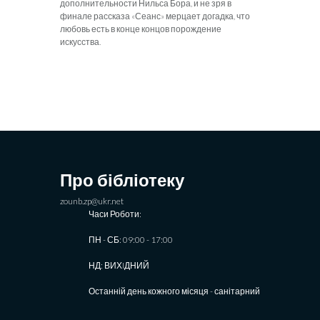
дополнительности Нильса Бора, и не зря в
финале рассказа «Сеанс» мерцает догадка, что
любовь есть в конце концов порождение
иск
усства.
Про бібліотеку
zounb.zp@ukr.net
Часи Роботи:
ПН - СБ: 09:00 - 17:00
НД: ВИХIДНИЙ
Останній день кожного місяця - санітарний