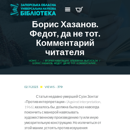
Борис Хазанов.
Федот, да не тот.
Комментарий
читателя
HOME
...
ВТОРАЯ НАВИГАЦИЯ. АЛЬМАНАХ. ВЫПУСК 06
БОРИС ХАЗАНОВ. ФЕДОТ, ДА НЕ ТОТ. КОММЕНТАРИЙ...
02.11.2023
VIEWS - 379
Статья недавно умершей Сузн Зонтаг
«Против интерпретации» (Against Interpretation,
1966), казалось бы, должна была раз навсегда
покончить с манерой навязывать
художественному произведению ту или иную
умозрительную конструкцию. Но излечиться от
этой мании, устоять против искушения