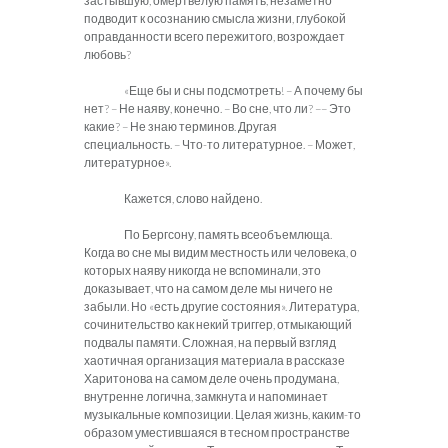
застывшую, омертвелую память, незаметно
подводит к осознанию смысла жизни, глубокой
оправданности всего пережитого, возрождает
любовь?
«Еще бы и сны подсмотреть! – А почему бы
нет? – Не наяву, конечно. – Во сне, что ли? –– Это
какие? – Не знаю терминов. Другая
специальность. – Что-то литературное. – Может,
литературное».
Кажется, слово найдено.
По Бергсону, память всеобъемлюща.
Когда во сне мы видим местность или человека, о
которых наяву никогда не вспоминали, это
доказывает, что на самом деле мы ничего не
забыли. Но «есть другие состояния». Литература,
сочинительство как некий триггер, отмыкающий
подвалы памяти. Сложная, на первый взгляд
хаотичная организация материала в рассказе
Харитонова на самом деле очень продумана,
внутренне логична, замкнута и напоминает
музыкальные композиции. Целая жизнь, каким-то
образом уместившаяся в тесном пространстве