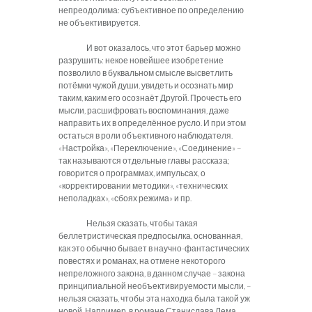
непреодолима: субъективное по определению
не объективируется.
И вот оказалось, что этот барьер можно
разрушить: некое новейшее изобретение
позволило в буквальном смысле высветлить
потёмки чужой души, увидеть и осознать мир
таким, каким его осознаёт Другой. Прочесть его
мысли, расшифровать воспоминания, даже
направить их в определённое русло. И при этом
остаться в роли объективного наблюдателя.
«Настройка», «Переключение», «Соединение» –
так называются отдельные главы рассказа;
говорится о программах, импульсах, о
«корректировании методики», «технических
неполадках», «сбоях режима» и пр.
Нельзя сказать, чтобы такая
беллетристическая предпосылка, основанная,
как это обычно бывает в научно-фантастических
повестях и романах, на отмене некоторого
непреложного закона, в данном случае – закона
принципиальной необъективируемости мысли, –
нельзя сказать, чтобы эта находка была такой уж
новой. Например, в романе Станислава Лема