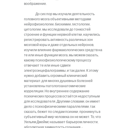
воображение.
До сих пор мы изучали деятельность
головного мозга объективными методами
нейрофизиологии, биохимии, гистологии,
цитологии; мы исследовали до тонкостей
строение и функции нервной клетки, научились
регистрировать активность различных зон
мозговой коры и даже отдельных нейронов,
изучили влияние фармакологических средств на
те или иные функции мозга, мы можем сказать,
какому психофизиологическому процессу
отвечают те или иные сдвиги
электроэнцефалограммы, и так далее. К этому
нужно добавить огромный клинический
материал: для многих душевных болезней
установлены патологоанатомические
корреляции. Но внутреннее содержание
психических процессов остаётся недоступным
для исследователя. Другими словами, он имеет
дело с психофизическими параллелями, так
сказать, бежит по следам психики; проникнуть в
субъективный мир человека он не может. То, что
Уильям Джеймс называет барьером личности,
абсолютная замкнутость сознания –