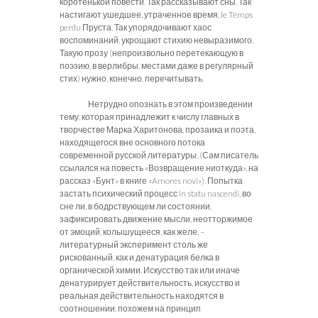
коротенькой повести. Так рассказывают сны. Так
настигают ушедшее, утраченное время, le Temps
perdu Пруста. Так упорядочивают хаос
воспоминаний, укрощают стихию невыразимого.
Такую прозу (непроизвольно перетекающую в
поэзию, в верлибры, местами даже в регулярный
стих) нужно, конечно, перечитывать.
Нетрудно опознать в этом произведении
тему, которая принадлежит к числу главных в
творчестве Марка Харитонова, прозаика и поэта,
находящегося вне основного потока
современной русской литературы. (Сам писатель
ссылался на повесть «Возвращение ниоткуда», на
рассказ «Бунт» в книге «Amores novi»). Попытка
застать психический процесс in statu nascendi, во
сне ли, в бодрствующем ли состоянии,
зафиксировать движение мысли, неотторжимое
от эмоций, колышущееся, как желе, –
литературный эксперимент столь же
рискованный, как и денатурация белка в
органической химии. Искусство так или иначе
денатурирует действительность, искусство и
реальная действительность находятся в
соотношении, похожем на принцип