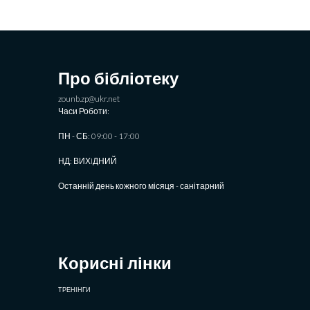
Про бібліотеку
zounb.zp@ukr.net
Часи Роботи:
ПН - СБ: 09:00 - 17:00
НД: ВИХIДНИЙ
Останній день кожного місяця - санітарний
Корисні лінки
ТРЕНІНГИ