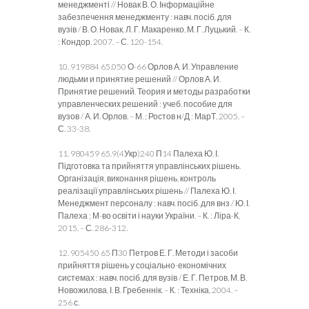
менеджменті // Новак В. О. Інформаційне
забезпечення менеджменту : навч. посіб. для
вузів / В. О. Новак, Л. Г. Макаренко, М. Г. Луцький. – К.
: Кондор, 2007. – С. 120-154.
10. 919884 65.050 О-66 Орлов А. И. Управление
людьми и принятие решений // Орлов А. И.
Принятие решений. Теория и методы разработки
управленческих решений : учеб. пособие для
вузов / А. И. Орлов. – М. ; Ростов н/Д : МарТ, 2005. –
С. 33-38.
11. 980459 65.9(4Укр)240 П14 Палеха Ю. І.
Підготовка та прийняття управлінських рішень.
Організація, виконання рішень, контроль
реалізації управлінських рішень // Палеха Ю. І.
Менеджмент персоналу : навч. посіб. для внз / Ю. І.
Палеха ; М-во освіти і науки України. – К. : Ліра-К,
2015. – С. 286-312.
12. 905450 65 П30 Петров Е. Г. Методи і засоби
прийняття рішень у соціально-економічних
системах : навч. посіб. для вузів / Е. Г. Петров, М. В.
Новожилова, І. В. Гребеннік. – К. : Техніка, 2004. –
256 с.