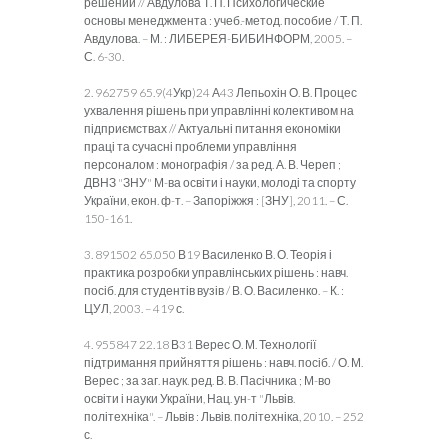
решений // Авдулова Т. П. Психологические
основы менеджмента : учеб.-метод. пособие / Т. П.
Авдулова. – М. : ЛИБЕРЕЯ-БИБИНФОРМ, 2005. –
С. 6-30.
2. 962759 65.9(4Укр)24 А43 Лепьохін О. В. Процес
ухвалення рішень при управлінні колективом на
підприємствах // Актуальні питання економіки
праці та сучасні проблеми управління
персоналом : монографія / за ред. А. В. Череп ;
ДВНЗ "ЗНУ" М-ва освіти і науки, молоді та спорту
України, екон. ф-т. – Запоріжжя : [ЗНУ], 2011. – С.
150-161.
3. 891502 65.050 В19 Василенко В. О. Теорія і
практика розробки управлінських рішень : навч.
посіб. для студентів вузів / В. О. Василенко. – К. :
ЦУЛ, 2003. – 419 с.
4. 955847 22.18 В31 Верес О. М. Технології
підтримання прийняття рішень : навч. посіб. / О. М.
Верес ; за заг. наук. ред. В. В. Пасічника ; М-во
освіти і науки України, Нац. ун-т "Львів.
політехніка". – Львів : Львів. політехніка, 2010. – 252
с.