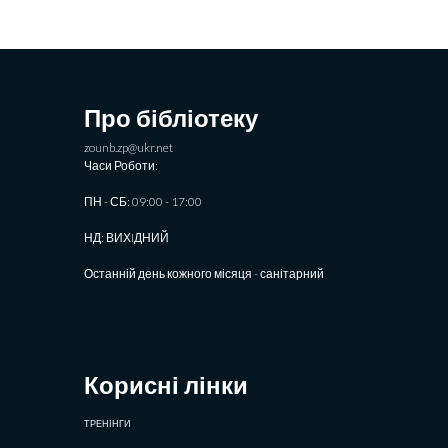
Про бібліотеку
zounb.zp@ukr.net
Часи Роботи:
ПН - СБ: 09:00 - 17:00
НД: ВИХIДНИЙ
Останній день кожного місяця - санітарний
Корисні лінки
ТРЕНІНГИ