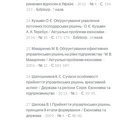
ринкових відносин в Україні. – 2012. – № 9. – С. 154-
157. – Бібліогр.: 7 назв.
24. Кузьмін О. Є. Обгрунтування ухвалення
поточних господарських рішень / О. Є. Кузьмін,
А. А. Теребух // Актуальні проблеми економіки. –
2014. – № 10. – С. 171-179. – Бібліогр.: 68 назв.
25. Макаренко М. В. Обгрунтування ефективних
управлінських рішень на рівні підприємства / М. В.
Макаренко // Актуальні проблеми економіки. –
2006. – № 12. – С.181-187.
26. Шапошников К. С. Сучасні особливості
прийняття управлінських рішень: креативний
аспект // Держава та регіони. Серія: Економіка та
підприємництво. – 2013. – № 2. – С. 93-95.
27. Шилова В. І. Прийняття управлінських рішень:
принципи й етапи формування // Економіка та
держава. – 2009. – № 4. – С. 80-82.