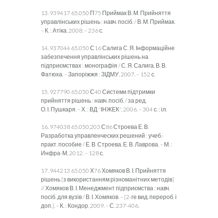
13. 939417 65.050 П75 Приймак В. М. Прийняття
управлінських рішень : навч. посіб. / В. М. Приймак.
– К. : Атіка, 2008. – 236 с.
14. 937044 65.050 С16 Салига С. Я. Інформаційне
забезпечення управлінських рішень на
підприємствах : монографія / С. Я. Салига, В. В.
Фатюха. – Запоріжжя : ЗІДМУ, 2007. – 152 с.
15. 927790 65.050 С40 Системи підтримки
прийняття рішень : навч. посіб. / за ред.
О. І. Пушкаря. – Х. : ВД "ІНЖЕК", 2006. – 304 с. : іл.
16. 974038 65.050.203 С86 Строева Е. В.
Разработка управленческих решений : учеб.-
практ. пособие / Е. В. Строева, Е. В. Лаврова. – М. :
Инфра-М, 2012. – 128 с.
17. 944213 65.050 Х76 Хомяков В. І. Прийняття
рішень [з використанням різноманітних методів]
// Хомяков В. І. Менеджмент підприємства : навч.
посіб. для вузів / В. І. Хомяков. – [2-ге вид. перероб. і
доп.]. – К. : Кондор, 2009. – С. 237-406.