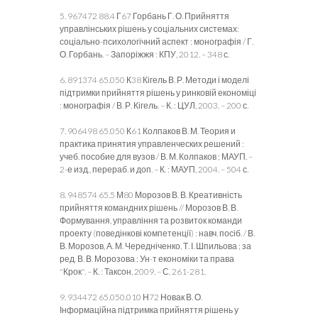
5. 967472 88.4 Г67 Горбань Г. О. Прийняття
управлінських рішень у соціальних системах:
соціально-психологічний аспект : монографія / Г.
О. Горбань. – Запоріжжя : КПУ, 2012. – 348 с.
6. 891374 65.050 К38 Кігель В. Р. Методи і моделі
підтримки прийняття рішень у ринковій економіці
: монографія / В. Р. Кігель. – К. : ЦУЛ, 2003. – 200 с.
7. 906498 65.050 К61 Колпаков В. М. Теория и
практика принятия управленческих решений :
учеб. пособие для вузов / В. М. Колпаков ; МАУП. –
2-е изд., перераб. и доп. – К. : МАУП, 2004. – 504 с.
8. 948574 65.5 М80 Морозов В. В. Креативність
прийняття командних рішень // Морозов В. В.
Формування, управління та розвиток команди
проекту (поведінкові компетенції) : навч. посіб. / В.
В. Морозов, А. М. Чередніченко, Т. І. Шпильова ; за
ред. В. В. Морозова ; Ун-т економіки та права
"Крок". – К. : Таксон, 2009. – С. 261-281.
9. 934472 65.050.010 Н72 Новак В. О.
Інформаційна підтримка прийняття рішень у