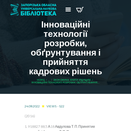
Інноваційні
технології
розробки,
обґрунтування і
прийняття
кадрових рішень
HOME
...
ЭКОНОМИКА: КНИГИ ИЩУЩИМ
ІННОВАЦІЙНІ ТЕХНОЛОГІЇ РОЗРОБКИ, ОБҐРУНТУВАННЯ...
24.09.2022
VIEWS - 522
(2016)
1. 918827 88.5 А18 Авдулова Т. П. Принятие