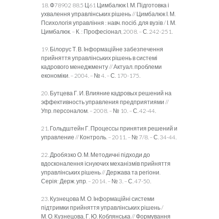
18. Ф78902 88.5 Ц61 Цимбалюк І. М. Підготовка і
ухвалення управлінських рішень // Цимбалюк І. М.
Психологія управління : навч. посіб. для вузів / І. М.
Цимбалюк. – К. : Професіонал, 2008. – С. 242-251.
19. Білорус Т. В. Інформаційне забезпечення
прийняття управлінських рішень в системі
кадрового менеджменту // Актуал. проблеми
економіки. – 2004. – № 4. – С. 170-175.
20. Бутцева Г. И. Влияние кадровых решений на
эффективность управления предприятиями //
Упр. персоналом. – 2008. – № 10. – С. 42-44.
21. Гольдштейн Г. Процессы принятия решений и
управление // Контроль. – 2011. – № 7/8. – С. 34-44.
22. Дробязко О. М. Методичні підходи до
вдосконалення існуючих механізмів прийняття
управлінських рішень // Держава та регіони.
Серія: Держ. упр. – 2014. – № 3. – С. 47-50.
23. Кузнецова М. О. Інформаційні системи
підтримки прийняття управлінських рішень /
М. О. Кузнецова, Г. Ю. Коблянська // Формування