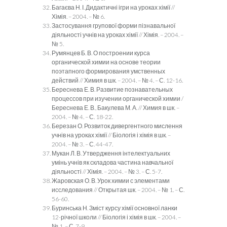
Багаєва Н. І. Дидактичні ігри на уроках хімії //
Хімія. – 2004. – № 6.
Застосування групової форми пізнавальної
діяльності учнів на уроках хімії // Хімія. – 2004. –
№ 5.
Румянцев Б. В. О построении курса
органической химии на основе теории
поэтапного формирования умственных
действий // Химия в шк. – 2004. – № 4. – С. 12-16.
Береснева Е. В. Развитие познавательных
процессов при изучении органической химии /
Береснева Е. В., Бакулева М. А. // Химия в шк. –
2004. – № 4. – С. 18-22.
Березан О. Розвиток дивергентного мислення
учнів на уроках хімії // Біологія і хімія в шк. –
2004. – № 3. – С. 44-47.
Мукан Л. В. Утвердження інтелектуальних
умінь учнів як складова частина навчальної
діяльності // Хімія. – 2004. – № 3. – С. 5-7.
Жаровская О. В. Урок химии с элементами
исследования // Открытая шк. – 2004. – № 1. – С.
56-60.
Буринська Н. Зміст курсу хімії основної ланки
12-річної школи // Біологія і хімія в шк. – 2004. –
№ 1. – С. 7-9.