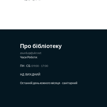
Про бібліотеку
zounb.zp@ukr.net
Часи Роботи:
ПН - СБ: 09:00 - 17:00
НД: ВИХIДНИЙ
Останній день кожного місяця - санітарний