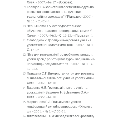
Хімія. – 2007. – № 17. – (Основа).
Кравцов І. Використання елементів модульно-
розвивального навчання та сучасних
технологій на уроках хімії // Рідна шк. – 2007. –
№ 10. – С. 42-44.
Чернышова О. А. Исследовательское
обучение в практике преподавания химии //
Химия. – 2007. – № 5. – С. 12-15. – (Перв. сент.).
Слободнюк Р. Дослідницька робота учнів на
уроках хімії // Біолога і хімія в шк. – 2007. – № 3. –
С. 17-19.
[Все для вчителя хімії: розробки нестандарт.
уроків, досвід роботи у позауроч. час, цікавинки
навчання] // все для вчителя. – 2007. – № 3. – С.
17-123.
Прищепа С. Г. Використання гри для розвитку
пізнавальної активності учнів на уроках хімії //
Хімія. – 2006. – № 18.
Ващенко Н. В. Групова діяльність учнів на
уроках хімії / Ващенко Н. В., Іваненко О. А. //
Хімія. – 2006. – № 18.
Маршанова Г. Л. Роль и место уроков-
конференций в учебном процессе // Химия в
шк. – 2006. – № 8. – С. 30-36.
Літковевець С. Хімічні задачі як засіб розвитку