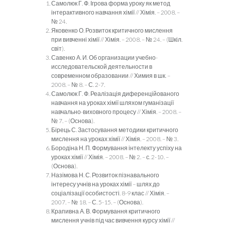
Самолюк Г. Ф. Ігрова форма уроку як метод
інтерактивного навчання хімії // Хімія. – 2008. –
№ 24.
Яковенко О. Розвиток критичного мислення
при вивченні хімії // Хімія. – 2008. – № 24. – (Шкіл.
світ).
Савенко А. И. Об организации учебно-
исследовательской деятельности в
современном образовании // Химия в шк. –
2008. – № 8. – С. 2-7.
Самолюк Г. Ф. Реалізація диференційованого
навчання на уроках хімії шляхом гуманізації
навчально-виховного процесу // Хімія. – 2008. –
№ 7. – (Основа).
Бірець С. Застосування методики критичного
мислення на уроках хімії // Хімія. – 2008. – № 3.
Бородіна Н. П. Формування інтелекту успіху на
уроках хімії // Хімія. – 2008. – № 2. – с. 2-10. –
(Основа).
Назімова Н. С. Розвиток пізнавального
інтересу учнів на уроках хімії – шлях до
соціалізації особистості. 8-9 клас // Хімія. –
2007. – № 18. – С. 5-15. – (Основа).
Крапивна А. В. Формування критичного
мислення учнів під час вивчення курсу хімії //