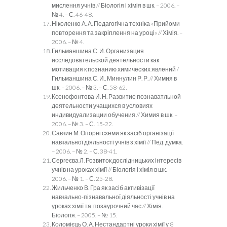
мислення учнів // Біологія і хімія в шк. – 2006. –
№ 4. – С. 46-48.
Ніколенко А. А. Педагогічна техніка «Прийоми
повторення та закріплення на уроці» // Хімія. –
2006. – № 4.
Гильманшина С. И. Организация
исследовательской деятельности как
мотивация к познанию химических явлений /
Гильманшина С. И., Миннулин Р. Р. // Химия в
шк. – 2006. – № 3. – С. 58-62.
Ксенофонтова И. Н. Развитие познаватльной
деятельности учащихся в условиях
индивидуализации обучения // Химия в шк. –
2006. – № 3. – С. 15-22.
Савчин М. Опорні схеми як засіб організації
навчальної діяльності учнів з хімії // Пед. думка.
– 2006. – № 2. – С. 38-41.
Сергеєва Л. Розвиток дослідницьких інтересів
учнів на уроках хімії // Біологія і хімія в шк. –
2006. – № 1. – С. 25-28.
Жильченко В. Гра як засіб активізації
навчально-пізнавальної діяльності учнів на
уроках хімії та позаурочний час // Хімія.
Біологія. – 2005. – № 15.
Коломієць О. А. Нестандартні уроки хімії у 8