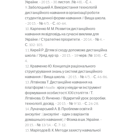
України. – 2015. – 30 листоп. (№ 48). – С. 4.
9. Заболоцький А. Використання технологій
дистанційного навчання в організації роботи
студентів денної форми навчання // Вища школа.
– 2015. – № 4/5. – С. 60-64.
10. Карпенко М. М. Розвиток дистанційного
навчання як відповідь на сучасні виклики для
України // Стратегічні пріоритети. – 2014. – № 4. –
С. 102-105.
11. Кирей Р. Дітям зі сходу допоможе дистанційна
школа // Уряд. кур'єр. – 2015. – 18 черв. (№ 108). – С.
4.
12. Кравченко Ю. Концепція раціонального
структурування знань у системі дистанційного
навчання // Вища школа. – 2015. – № 4/5. – С. 46-86.
13. Літвінова Т. Дистанційне навчання на
платформі Moodle : крок у нікуди чи інструмент
формування особистості ХХІ століття / Т.
Літвінова, О. Янченко // Відкритий урок: розробки,
технології, досвід. – 2015. – № 9/10. – С. 26-28.
14. Луначарський А. В. Проблеми освіти й
анскулінг : [анскулінг – один з варіантів
домашнього навчання] // Фізика в шк. України. –
2015. – № 13/14. – С. 7-12.
15. Марігодов В. К. Методи захисту навчальної