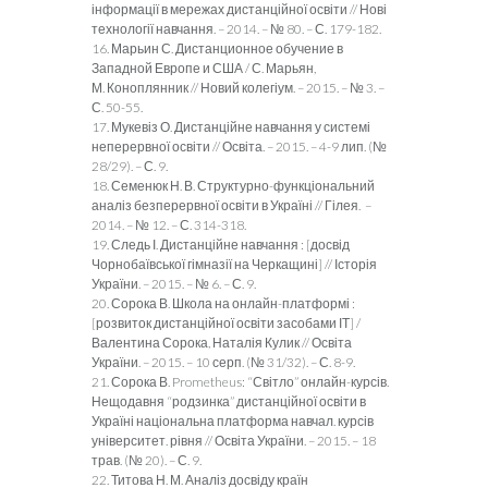
інформації в мережах дистанційної освіти // Нові
технології навчання. – 2014. – № 80. – С. 179-182.
16. Марьин С. Дистанционное обучение в
Западной Европе и США / С. Марьян,
М. Коноплянник // Новий колегіум. – 2015. – № 3. –
С. 50-55.
17. Мукевіз О. Дистанційне навчання у системі
неперервної освіти // Освіта. – 2015. – 4-9 лип. (№
28/29). – С. 9.
18. Семенюк Н. В. Структурно-функціональний
аналіз безперервної освіти в Україні // Гілея. –
2014. – № 12. – С. 314-318.
19. Следь І. Дистанційне навчання : [досвід
Чорнобаївської гімназії на Черкащині] // Історія
України. – 2015. – № 6. – С. 9.
20. Сорока В. Школа на онлайн-платформі :
[розвиток дистанційної освіти засобами ІТ] /
Валентина Сорока, Наталія Кулик // Освіта
України. – 2015. – 10 серп. (№ 31/32). – С. 8-9.
21. Сорока В. Prometheus: “Світло” онлайн-курсів.
Нещодавня “родзинка” дистанційної освіти в
Україні національна платформа навчал. курсів
університет. рівня // Освіта України. – 2015. – 18
трав. (№ 20). – С. 9.
22. Титова Н. М. Аналіз досвіду країн