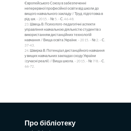
Європейського Союзу в забезпеченні
неперервної професійної освіти від школи до
вищого навчального закладу // Труд. підготовка в
рід. шк. – 2015. – № 5. – С. 46-48.
23. Швець В. Психолого-педагогічні аспекти
управління навчальною діяльністю студентів з
використанням дистанційних технологій
навчання // Вища освіта України. – 2015. – № 2. – С.
37-43.
24. Швирка В. Потенціал дистанційного навчання
у вищих навчальних закладах сходу України
(сучасні реалії) // Вища школа. – 2015. – № 7/8. – С.
66-72.
Про бібліотеку