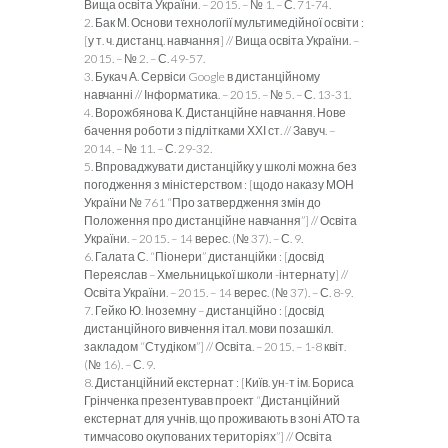
Вища освіта України. – 2015. – № 1. – С. 71-74.
2. Бак М. Основи технології мультимедійної освіти :
[у т. ч. дистанц. навчання] // Вища освіта України. –
2015. – № 2. – С. 49-57.
3. Букач А. Сервіси Google в дистанційному
навчанні // Інформатика. – 2015. – № 5. – С. 13-31.
4. Ворожбянова К. Дистанційне навчання. Нове
бачення роботи з підлітками ХХІ ст. // Завуч. –
2014. – № 11. – С. 29-32.
5. Впроваджувати дистанційку у школі можна без
погодження з міністерством : [щодо наказу МОН
України № 761 “Про затвердження змін до
Положення про дистанційне навчання”] // Освіта
України. – 2015. – 14 верес. (№ 37). – С. 9.
6. Галата С. “Піонери” дистанційки : [досвід
Переяслав – Хмельницької школи -інтернату] //
Освіта України. – 2015. – 14 верес. (№ 37). – С. 8-9.
7. Гейко Ю. Іноземну – дистанційно : [досвід
дистанційного вивчення італ. мови позашкіл.
закладом “Студіком”] // Освіта. – 2015. – 1-8 квіт.
(№ 16). – С. 9.
8. Дистанційний екстернат : [Київ. ун-т ім. Бориса
Грінченка презентував проект “Дистанційний
екстернат для учнів, що проживають в зоні АТО та
тимчасово окупованих територіях”] // Освіта