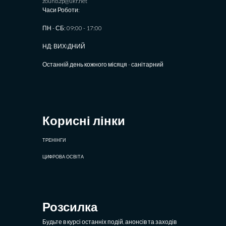
zounb.zp@ukr.net
Часи Роботи:
ПН - СБ: 09:00 - 17:00
НД: ВИХIДНИЙ
Останній день кожного місяця - санітарний
Корисні лінки
ТРЕНІНГИ
ЦИФРОВА ОСВІТА
Розсилка
Будьте в курсі останніх подій, анонсів та заходів