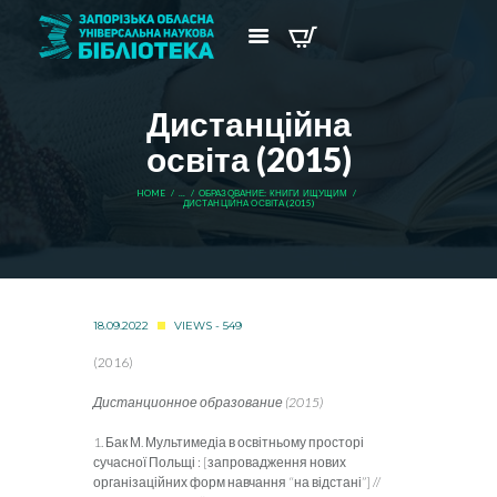
Дистанційна
освіта (2015)
HOME
...
ОБРАЗОВАНИЕ: КНИГИ ИЩУЩИМ
ДИСТАНЦІЙНА ОСВІТА (2015)
18.09.2022
VIEWS - 549
(2016)
Дистанционное образование (2015)
1. Бак М. Мультимедіа в освітньому просторі
сучасної Польщі : [запровадження нових
організаційних форм навчання “на відстані”] //