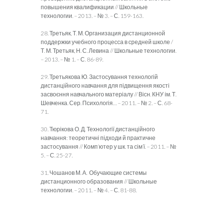
повышения квалификации // Школьные
технологии. – 2013. – № 3. – С. 159-163.
28. Третьяк, Т. М. Организация дистанционной
поддержки учебного процесса в средней школе /
Т. М. Третьяк, Н. С. Левина // Школьные технологии.
– 2013. – № 1. – С. 86-89.
29. Третьякова Ю. Застосування технологій
дистанційного навчання для підвищення якості
засвоєння навчального матеріалу // Вісн. КНУ ім. Т.
Шевченка. Сер. Психологія… – 2011. – № 2. – С. 68-
71.
30. Тюрікова О. Д. Технології дистанційного
навчання: теоретичні підходи й практичне
застосування // Комп’ютер у шк. та сім’ї. – 2011. – №
5. – С. 25-27.
31. Чошанов М. А. Обучающие системы
дистанционного образования // Школьные
технологии. – 2011. – № 4. – С. 81-88.