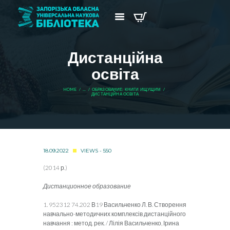
Дистанційна
освіта
HOME
...
ОБРАЗОВАНИЕ: КНИГИ ИЩУЩИМ
ДИСТАНЦІЙНА ОСВІТА
18.09.2022
VIEWS - 550
(2014 р.)
Дистанционное образование
1. 952312 74.202 В19 Васильченко Л. В. Створення
навчально-методичних комплексів дистанційного
навчання : метод. рек. / Лілія Васильченко, Ірина