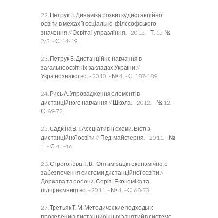
22. Петрук В. Динаміка розвитку дистанційної
освіти в межах її соціально-філософського
значення // Освіта і управління. – 2012. – Т. 15, №
2/3. – С. 14-19.
23. Петрук В. Дистанційне навчання в
загальноосвітніх закладах України //
Українознавство. – 2010. – № 4. – С. 187-189.
24. Рись А. Упровадження елементів
дистанційного навчання // Школа. – 2012. – № 12. –
С. 69-72.
25. Садкіна В. І. Асоціативні схеми. Вісті з
дистанційної освіти // Пед. майстерня. – 2011. – №
1. – С. 41-46.
26. Строгонова Т. В., Оптимізація економічного
забезпечення системи дистанційної освіти //
Держава та регіони. Серія: Економіка та
підприємництво. – 2011. – № 4. – С. 68-73.
27. Третьяк Т. М. Методические подходы к
проведению дистанционных занятий в системе