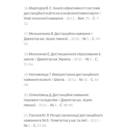
16. Марігодов В. С. Аналіз ефективності системи
дистанційної освіти на основі когнітивної карти //
Нові технології навчання. – 2011. – Вип. 70. – С. 7-
12.
17. Мельниченко В. Дистанційне навчання //
Директор шк., ліцею, гімназії. – 2010. – № 5. – С. 49-
52.
18. Моисеенко Е. Дистанционное образование в
школе // Директор шк. Україна. – 2010. – № 2. – С.
51-54.
19. Непомняща Т. Використання дистанційного
навчання в школі // Школа. – 2011. – № 10. – С. 44-
48.
20. Олексієвець Д. Дистанційне навчання:
переваги та недоліки // Директор шк., ліцею,
гімназії. – 2013. – № 3. – С. 88-90.
21. Пасіхов Ю. Я. Ресурс організації дистанційного
навчання в ЗНЗ // Комп’ютер у шк. та сім’ї. – 2011. –
№ 2. – С. 37-40.