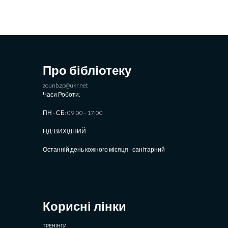
Про бібліотеку
zounb.zp@ukr.net
Часи Роботи:
ПН - СБ: 09:00 - 17:00
НД: ВИХIДНИЙ
Останній день кожного місяця - санітарний
Корисні лінки
ТРЕНІНГИ