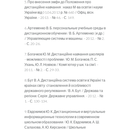
5. Про внесення змфн до Положення про
дистанційне навчання : наказ М-ва освтіи і науки
України від 01.06.2013 р. № 660 // Офіц. вісн.
України. – 2013. – № 46. – С. 149.
6. Артеменко В. Б. персональные учебные среды в
дистанционном обучении / В. Б. Артеменко [и др.]
// Управляющие системы и машины. – 2012. – № 2.
– С. 20-26.
7. Богачков Ю. М. Дистанційне навчання школярів
– можливості і проблеми / Ю. М. Богачков, П. С.
Ухань, Ю. Л. Новіков // Комп’ютер у шк. та сім’ї. –
2011. – № 2. – С. 29-33.
8. Бут В. А. Дистанційна система освіти в Україні та
країнах світу: становлення й особливості
державного регулювання / В. А. Бут // Держава та
регіони. Серія: Державне управління. – 2012. – №
1. – С. 130-134.
9. Евдокимов Ю. К. Дистанционные и виртуальные
информационные технологии в современном
школьном образовании / Ю. К. Евдокимов, А. Ш.
Салахова, А. Ю. Кирсанов // Школьные