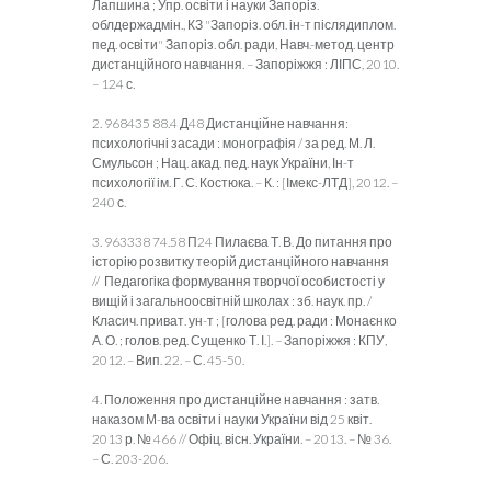
Лапшина ; Упр. освіти і науки Запоріз.
облдержадмін., КЗ "Запоріз. обл. ін-т післядиплом.
пед. освіти" Запоріз. обл. ради, Навч.-метод. центр
дистанційного навчання. – Запоріжжя : ЛІПС, 2010.
– 124 с.
2. 968435 88.4 Д48 Дистанційне навчання:
психологічні засади : монографія / за ред. М. Л.
Смульсон ; Нац. акад. пед. наук України, Ін-т
психології ім. Г. С. Костюка. – К. : [Імекс-ЛТД], 2012. –
240 с.
3. 963338 74.58 П24 Пилаєва Т. В. До питання про
історію розвитку теорій дистанційного навчання
// Педагогіка формування творчої особистості у
вищій і загальноосвітній школах : зб. наук. пр. /
Класич. приват. ун-т ; [голова ред. ради : Монаєнко
А. О. ; голов. ред. Сущенко Т. І.]. – Запоріжжя : КПУ,
2012. – Вип. 22. – С. 45-50.
4. Положення про дистанційне навчання : затв.
наказом М-ва освіти і науки України від 25 квіт.
2013 р. № 466 // Офіц. вісн. України. – 2013. – № 36.
– С. 203-206.