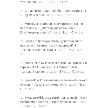
технологии. – 2010. – № 5. – С. 71-78.
10. Євтушенко Н. І. Дистанційне навчання в школі
// Пед. майстерня. – 2012. – № 4. – С. 2-7.
11. Житня Д. П. Навчання без учителів. Ілюзії чи
перспективи? : [дистанційне навчання] //
Комп’ютер у шк. та сім’ї. – 2011. – № 2. – С. 34-36.
12. Зозуля С. Досвід організації дистанційного
навчання // Інформатика та інформаційні
технології в навч. закладах. – 2010. – № 3. – С. 57-
65.
13. Колесник М. Ю. Розвиток дистанційної освіти в
Україні / М. Ю. Колесник, О. П. Ренкас // Нові
технології навчання. – 2013. – Вип. 75. – С. 28-32.
14. Куклев В. А. Становление системы мобильного
обучения // Школьные технологии. – 2010. – № 4. –
С. 89-107.
15. Кухаренко В. Масові відкриті дистанційні курси
у світовому просторі // Освіта і управління. – 2011.-
Т. 14, № 4. – С. 18-25.