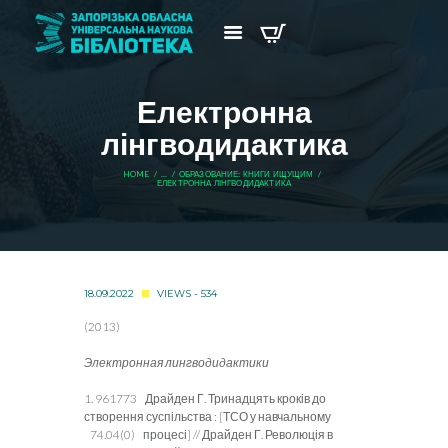
Електронна
лінгводидактика
HOME
...
ОБРАЗОВАНИЕ: КНИГИ ИЩУЩИМ
ЕЛЕКТРОННА ЛІНГВОДИДАКТИКА
18.09.2022
VIEWS - 534
(2013)
Электронная лингводидактики
1. 961773 Драйден Г. Тринадцять кроків до
створення суспільства : [ТСО у навчальному
74.04(0) процесі] // Драйден Г. Революція в