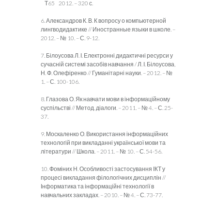
Т65 2012. – 320 с.
6. Александров К. В. К вопросу о компьютерной
лингводидактике // Иностранные языки в школе. –
2012. – № 10. – С. 9-12.
7. Білоусова Л. І. Електронні дидактичні ресурси у
сучасній системі засобів навчання / Л. І. Білоусова,
Н. Ф. Олефіренко // Гуманітарні науки. – 2012. – №
1. – С. 100-106.
8. Глазова О. Як навчати мови в інформаційному
суспільстві // Метод. діалоги. – 2011. – № 4. – С. 25-
37.
9. Москаленко О. Використання інформаційних
технологій при викладанні української мови та
літератури // Школа. – 2011. – № 10. – С. 54-56.
10. Фоміних Н. Особливості застосування ІКТ у
процесі викладання філологічних дисциплін //
Інформатика та інформаційні технології в
навчальних закладах. – 2010. – № 4. – С. 73-77.