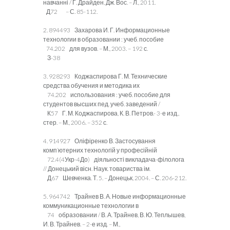
навчанні / Г. Драйден, Дж. Вос. – Л., 2011.
Д72 – С. 85-112.
2. 894493 Захарова И. Г. Информационные
технологии в образовании : учеб. пособие
74.202 для вузов. – М., 2003. – 192 с.
З-38
3. 928293 Коджаспирова Г. М. Технические
средства обучения и методика их
74.202 использования : учеб. пособие для
студентов высших пед. учеб. заведений /
К57 Г. М. Коджаспирова, К. В. Петров.- 3-е изд.,
стер. – М., 2006. – 352 с.
4. 914927 Оліфіренко В. Застосування
комп’ютерних технологій у професійній
72.4(4Укр-4До) діяльності викладача-філолога
// Донецький вісн. Наук. товариства ім.
Д67 Шевченка. Т. 5. – Донецьк, 2004. – С. 206-212.
5. 964742 Трайнев В. А. Новые информационные
коммуникационные технологии в
74 образовании / В. А. Трайнев, В. Ю. Теплышев,
И. В. Трайнев. – 2-е изд. – М.,