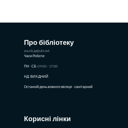
Про бібліотеку
zounb.zp@ukr.net
Часи Роботи:
ПН - СБ: 09:00 - 17:00
НД: ВИХIДНИЙ
Останній день кожного місяця - санітарний
Корисні лінки