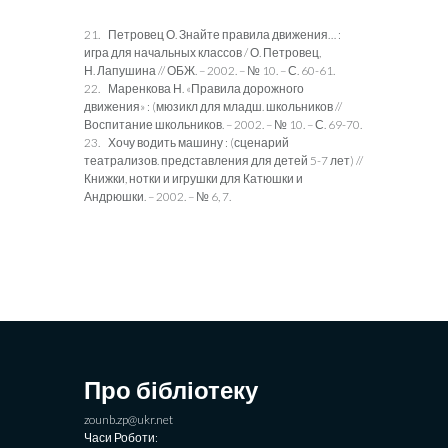
21. Петровец О. Знайте правила движения… :
игра для начальных классов / О. Петровец,
Н. Лапушина // ОБЖ. – 2002. – № 10. – С. 60-61.
22. Маренкова Н. «Правила дорожного
движения» : (мюзикл для младш. школьников //
Воспитание школьников. – 2002. – № 10. – С. 69-70.
23. Хочу водить машину : (сценарий
театрализов. представления для детей 5-7 лет) //
Книжки, нотки и игрушки для Катюшки и
Андрюшки. – 2002. – № 6, 7.
Про бібліотеку
zounb.zp@ukr.net
Часи Роботи: