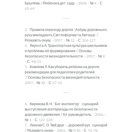
Брылёва // Ребёнок в дет. саду. – 2008. – № 4. – С.
63-69.
* * *
3. Правила переходу дороги. (Азбуку дорожнього
руху викладають Світлофорчик та Автоша) //
Розкажіть онуку. – 2007. – № 12. – С. 106-127.
4. Якупота А. Транспортная культура школьников
и проблемы её формирования // Основы
безопасности жизнедеятельности. – 2007. – № 9.
– С. 48-53.
5. Комлева Л. Как уберечь ребёнка на дороге:
рекомендации для педагогов и родителей
// Основы безопасности жизнедеятельности. –
2007. – № 10. – С. 27-32.
* * *
6. Кирякова В. Н. “Бог-инспектор” : сценарий
выступления агитбригады по безопасности
дорожного движения // Кл. руководитель. – 2006. –
№ 1. – С. 122-128.
7. Линник С. О. Твій друг — дорожній рух : сценарій
// Розкажіть онуку. – 2006. – № 9/10. – С. 76-78.