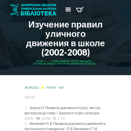
Изучение правил
уличного
движения в школе
(2002-2008)
HOME
...
ОБРАЗОВАНИЕ: КНИГИ ИЩУЩИМ
ИЗУЧЕНИЕ ПРАВИЛ УЛИЧНОГО ДВИЖЕНИЯ В ШКОЛЕ...
18.09.2022
VIEWS - 467
(2015)
1. Зоріна О. Правила дорожнього руху : метод.
матеріали до теми // Здоров'я та фіз. культура. –
2008. – № 16/18. – С. 1-13.
2. Минкевич Л. В. Правила дорожного движения и
безопасного поведения / Л. В. Минкевич, Г. М.