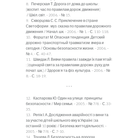
8. Печерская Т. Дорога от дома до школы :
[воспит. час по правилам дорож. движения]
// Шкіл. світ. – 2006. – № 15.
9. Скворцова С. С. Приключение в стране
Светофории : муз. сказка по правилам дорожного
движения // Начал. шк. – 2006. – № 1. – С. 110-118.
10. Форштат М. Опасная тенденция. Детский
дорожно-транспортный травматизм: вчера и
сегодня // Основы безопасности жизни. – 2006. –
№ 4. – С. 40-47.
11. Швидак Л. Вивчи правила і завжди їх пам'ятай!
: [сценарій свята за правилами дорожн. руху для
почат. шк.] // Здоров'я та фіз. культура. – 2006. – №
8. – С. 18-19.
* * *
12. Каспарова Ю. Один на улице: принципы
безопасности // Мир семьи. – 2005. – № 7/8. – С. 33-
35.
13. Репік І. А. Дослідження аварійності з вини та
за участю дітей шкільного віку в Україні (за
останній 10 років) // Безпека життєдіяльності. –
2005. – № 7/8. – С. 7-10.
14. Тошева Л. Безопасность на дорогах.