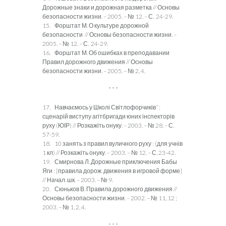
Дорожные знаки и дорожная разметка // Основы
безопасности жизни. – 2005. – № 12. – С. 24-29.
15. Форштат М. О культуре дорожной
безопасности // Основы безопасности жизни. –
2005. – № 12. – С. 24-29.
16. Форштат М. Об ошибках в преподавании
Правил дорожного движения // Основы
безопасности жизни. – 2005. – № 2, 4.
* * *
17. Навчаємось у Школі Світлофорчиків” :
сценарій виступу агітбригади юних інспекторів
руху (ЮІР) // Розкажіть онуку. – 2003. – № 28. – С.
57-59.
18. 10 занять з правил вуличного руху : (для учнів
1 кл) // Розкажіть онуку. – 2003. – № 12. – С. 23-42.
19. Смирнова Л. Дорожные приключения Бабы
Яги : [правила дорож. движения в игровой форме]
// Начал. шк. – 2003. – № 9.
20. Сюньков В. Правила дорожного движения //
Основы безопасности жизни. – 2002. – № 11, 12 ;
2003. – № 1, 2, 4.
* * *