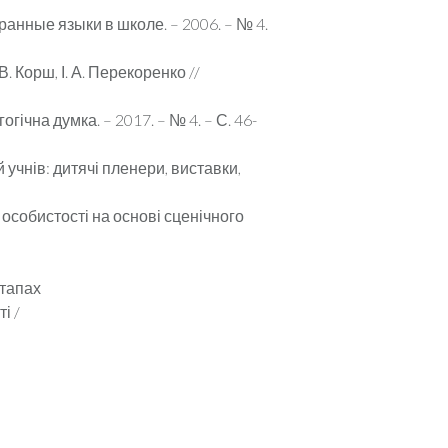
анные языки в школе. – 2006. – № 4.
. Корш, І. А. Перекоренко //
гічна думка. – 2017. – № 4. – С. 46-
 учнів: дитячі пленери, виставки,
 особистості на основі сценічного
етапах
і /