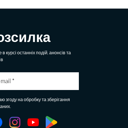
озсилка
 в курсі останніх подій, анонсів та
ів
аю згоду на обробку та зберігання
даних.