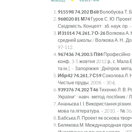
18.09.2022
VIEWS - 474
915598 74.202 В68
Волобуєва Т. Б. 
968020 81 М74
Гуров С. Ю. Проектн
Свідомість. Концепт : зб. наук. пр. 
И31014 74.261.7 О-26
Волкова А. 
средней школы / Волкова А. Н., Дол
97-112.
967436 74.200.5 П84
Професійно-ми
конф., 3-5 жовтня 2012 р., с. Мала Б
та ін.]. – Запоріжжя : Дніпров. мета
Ибр42 74.261.7 С59
Соколова Л. Н
Чистые пруды, 2008. – 30 с.
939376 74.202 Т46
Тихенко Л. В. Р
України" : навч.- метод. посібник / Л
Ананьєва І. І. Використання різних
мова та література. – 2010. – № 36. 
Бабська Л. Проект як основа творчо
Белякова М. Международная проек
Иностранные языки в школе. – 2007.