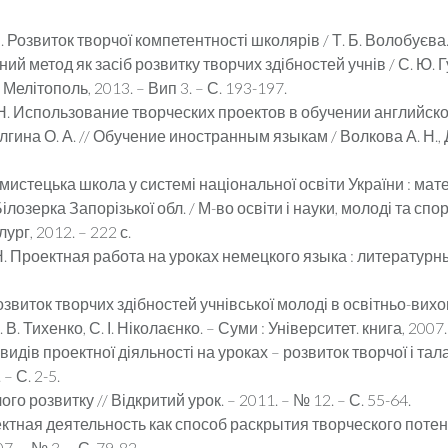
Розвиток творчої компетентності школярів / Т. Б. Волобуєва. – Х
ий метод як засіб розвитку творчих здібностей учнів / С. Ю. Гу
– Мелітополь, 2013. – Вип 3. – С. 193-197.
Н. Использование творческих проектов в обучении английск
гина О. А. // Обучение иностранным языкам / Волкова А. Н., До
стецька школа у системі національної освіти України : мате
ілозерка Запорізької обл. / М-во освіти і науки, молоді та спорту
лург, 2012. – 222 с.
. Проектная работа на уроках немецкого языка : литературные
озвиток творчих здібностей учнівської молоді в освітньо-вих
. В. Тихенко, С. І. Ніколаєнко. – Суми : Університет. книга, 2007.
 видів проектної діяльності на уроках – розвиток творчої і тал
– С. 2-5.
го розвитку // Відкритий урок. – 2011. – № 12. – С. 55-64.
тная деятельность как способ раскрытия творческого потен
 – № 3. – С. 79-82.