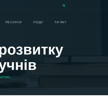
РЕСУРСИ
ПОДІЇ
ТИ ЯК?
 розвитку
учнів
ОРЧИХ...