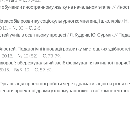
в обучении иностранному языку на начальном этапе // Иностр
з засобів розвитку соціокультурної компетенції школярів / Н. В
10. – № 30. – С. 2-5.
ей учнів в освітньому процесі / Л. Кудрик, Ю. Сурмяк // Педаго
ностей. Педагогічні інновації розвитку мистецьких здібностей
2018. – № 10 (82). – С. 73-79.
й здоров`язбережувальний засіб формування активної творчої
15. – № 9-10. – С. 59-63.
Організація проектної роботи через драматизацію на різних 
реваги проектної драми у формуванні життєвої компетентност