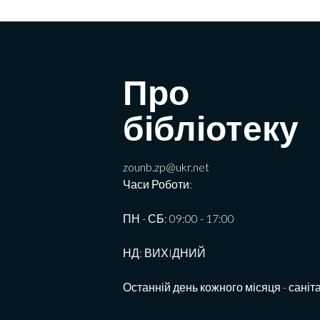
Про
бібліотеку
zounb.zp@ukr.net
Часи Роботи:
ПН - СБ: 09:00 - 17:00
НД: ВИХIДНИЙ
Останній день кожного місяця - саніт