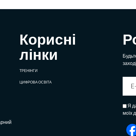
Корисні
Р
лінки
Будьте
заход
ТРЕНІНГИ
ЦИФРОВА ОСВІТА
Я д
моїх 
арний