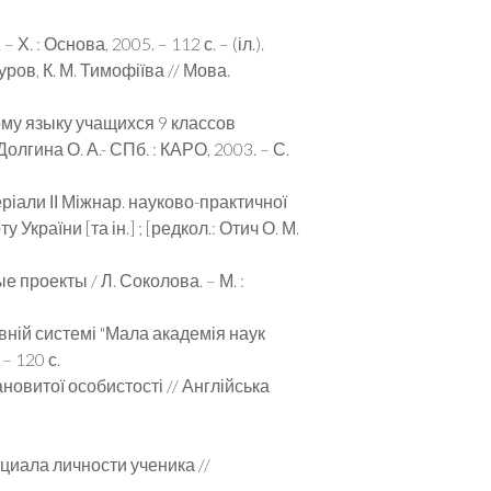
. : Основа, 2005. – 112 с. – (іл.).
ров, К. М. Тимофіїва // Мова.
ому языку учащихся 9 классов
лгина О. А.- СПб. : КАРО, 2003. – С.
ріали ІІ Міжнар. науково-практичної
 України [та ін.] ; [редкол.: Отич О. М.
 проекты / Л. Соколова. – М. :
овній системі "Мала академія наук
 – 120 с.
ановитої особистості // Англійська
циала личности ученика //