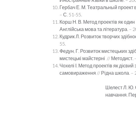
Гербач Е. М. Театральный проект 
– С. 51-55.
Корш Н. В. Метод проектів як один і
Англійська мова та література. – 20
Кудрик Л. Розвиток творчих здібност
55.
Федун, Г. Розвиток мистецьких здіб
мистецькі майстерні // Методист. – 
Чохелі І. Метод проектів як дієви
самовираження // Рідна школа. – 20
Шелест Л. Ю. 
навчання. Пе