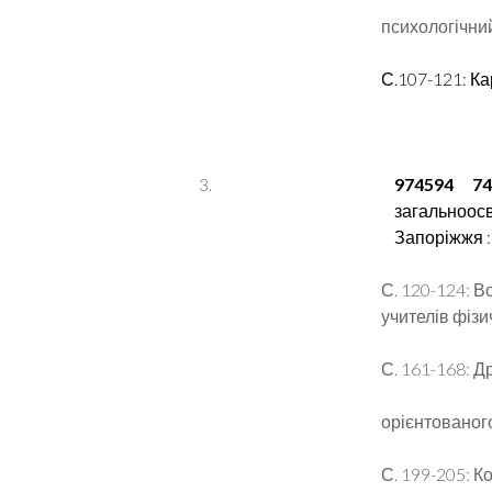
психологічний
С.107-121: К
974594 74
загальноосві
Запоріжжя : 
С. 120-124: В
учителів фізи
С. 161-168: Д
орієнтованог
С. 199-205: 