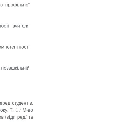
ів профільної
ності вчителя
омпетентності
в позашкільній
серед студентів,
оку. Т. 1 / М-во
в (відп. ред.) та