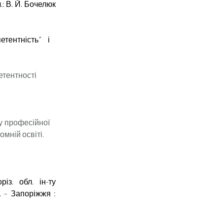
л.: В. Й. Бочелюк
тентність” і
етентності
ку професійної
мній освіті.
із. обл. ін-ту
]. – Запоріжжя :