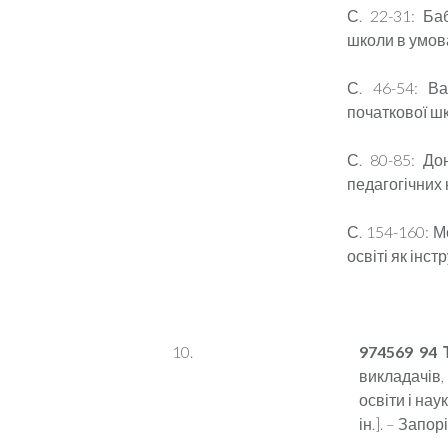
С. 22-31: Ба
школи в умова
С. 46-54: Ва
початкової ш
С. 80-85: До
педагогічних 
С. 154-160: М
освіті як інс
974569 94
викладачів,
освіти і наук
ін.]. – Запор