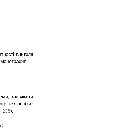
нтності вчителя
 монографія. –
леми, пошуки та
оф.-тех. освіти ;
– 208 с.
в: