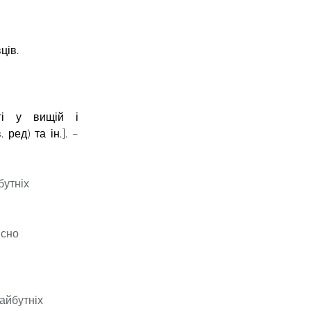
вців
.
ті у вищій і
 ред) та ін.]. –
бутніх
існо
айбутніх