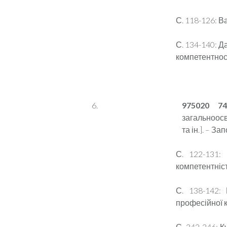
С. 118-126: В
С. 134-140: 
компетентност
975020 74
загальноосві
та ін.]. – За
С.
122-131:
компетентніст
С. 138-142:
професійної 
С. 242-246: 