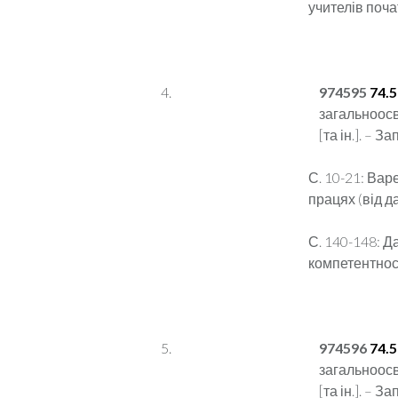
учителів поча
9
74595
74.
загальноосві
[та ін.]. – З
С. 10-21: Вар
працях (від д
С. 140-148: 
компетентност
974596
74.
загальноосві
[та ін.]. – З