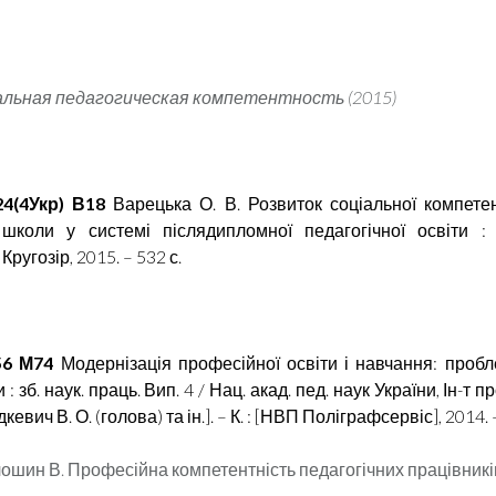
льная педагогическая компетентность (2015)
24(4Укр) В18
Варецька О. В. Розвиток соціальної компете
 школи у системі післядипломної педагогічної освіти :
Кругозір, 2015. – 532 с.
.56 М74
Модернізація професійної освіти і навчання: проб
: зб. наук. праць. Вип. 4 / Нац. акад. пед. наук України, Ін-т пр
кевич В. О. (голова) та ін.]. – К. : [НВП Поліграфсервіс], 2014. 
лошин В. Професійна компетентність педагогічних працівникі