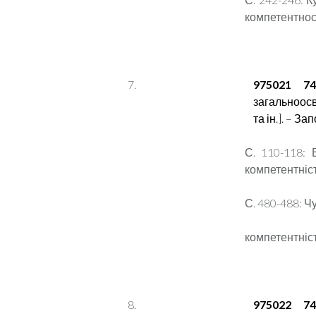
компетентност
975021 74
загальноосві
та ін.]. – За
С. 110-118: 
компетентніст
С. 480-488: Чу
компетентніс
975022 74