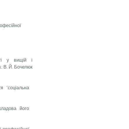
рофесійної
сті у вищій і
л.: В. Й. Бочелюк
я “соціальна
кладова його
і професійної