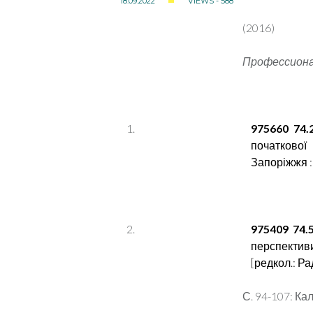
18.09.2022
VIEWS - 588
(2016)
Профессиона
975660 74.
початкової
Запоріжжя : 
975409 74
перспективи 
[редкол.: Рад
С. 94-107: Ка