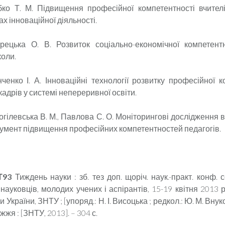
бко Т. М. Підвищення професійної компетентності вчител
х інноваційної діяльності.
рецька О. В. Розвиток соціально-економічної компетент
коли.
нченко І. А. Інноваційні технології розвитку професійної к
кадрів у системі непереривної освіти.
огілевська В. М., Павлова С. О. Моніторингові дослідження 
трумент підвищення професійних компетентностей педагогів.
 Т93
Тиждень науки : зб. тез доп. щоріч. наук.-практ. конф. 
 науковців, молодих учених і аспірантів, 15-19 квітня 2013 р
и України, ЗНТУ ; [упоряд.: Н. І. Висоцька ; редкол.: Ю. М. Внуко
іжжя : [ЗНТУ, 2013]. – 304 с.