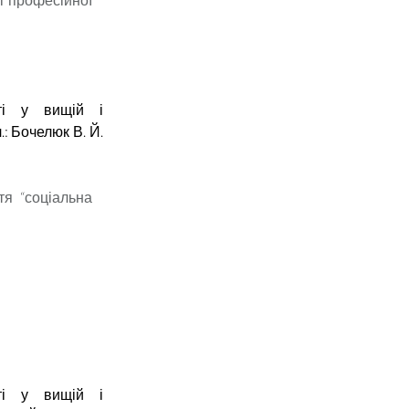
ті у вищій і
л.: Бочелюк В. Й.
тя “соціальна
ті у вищій і