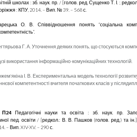
тній школах : зб. наук. пр. / [голов. ред. Сущенко Т. І. ; редко
поріжжя : КПУ, 2014. – Вип. № 39. – 568 с.
арецька О. В. Співвідношення понять “соціальна компе
компетентність”.
егтярьова Г. А. Уточнення деяких понять, що стосуються комп
лузі використання інформаційно-комунікаційних технологій.
ожем'якіна І. В. Експериментальна модель технології розвит
євої компетентності вчителя початкових класів у післядипло
 П24
Педагогічні науки та освіта : зб. наук. пр. Запор
ої пед. освіти / [редкол.: В. В. Пашков (голов. ред.) та ін.
4. – Вип. XIV-XV. – 290 с.