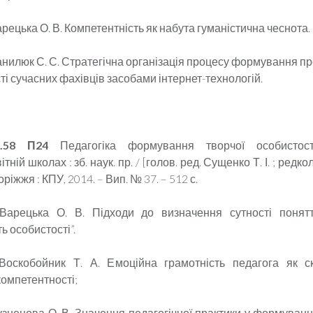
арецька О. В. Компетентність як набута гуманістична чеснота.
Данилюк С. С. Стратегічна організація процесу формування п
і сучасних фахівців засобами інтернет-технологій.
.58 П24
Педагогіка формування творчої особисто
тній школах : зб. наук. пр. / [голов. ред. Сущенко Т. І. ; редко
поріжжя : КПУ, 2014. – Вип. № 37. – 512 с.
 Варецька О. В. Підходи до визначення сутності понятт
ь особистості”.
 Воскобойник Т. А. Емоційна грамотність педагога як с
компетентності;
Кузнецова О. В. Значення педагогічної практики у формуванн