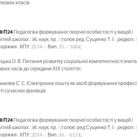
ткових класів.
58 П24
Педагогіка формування творчої особистості у вищій і
тній школах : зб. наук. пр. / [голов ред. Сущенко Т. І. ; редкол.
апоріжжя : КПУ, 2014. – Вип. 35. – 568 с.
ецька О. В. Питання розвитку соціальної компетентності вчит
авніх часів до середини ХІХ століття).
Данилюк С. С. Електронна пошта як засіб формування професі
і сучасних фахівців.
58 П24
Педагогіка формування творчої особистості у вищій і
тній школах : зб. наук. пр. / [голов. ред Сущенко Т. І. ; редкол.
апоріжжя : КПУ, 2014. – Вип. 36. – 612 с.