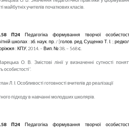
і майбутніх учителів початкових класів.
.58 П24
Педагогіка формування творчої особистос
тній школах : зб. наук. пр. / [голов. ред. Сущенко Т. І. ; редко
поріжжя : КПУ, 2014. – Вип. № 38. – 568 с.
Варецька О. В. Змістові лінії у визначенні сутності понят
ь особистості”.
лан Л. І. Особливості готовності вчителів до реалізації
тного підходу в навчанні молодших школярів.
.58 П24
Педагогіка формування творчої особистос