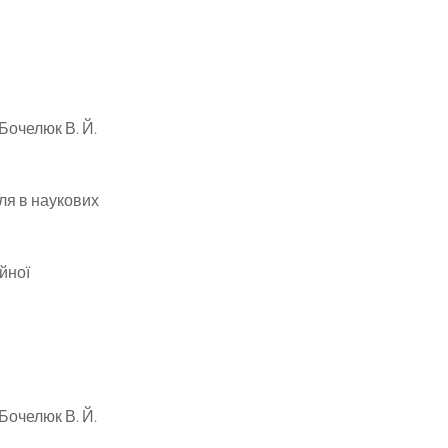
: Бочелюк В. Й.
еля в наукових
йної
: Бочелюк В. Й.