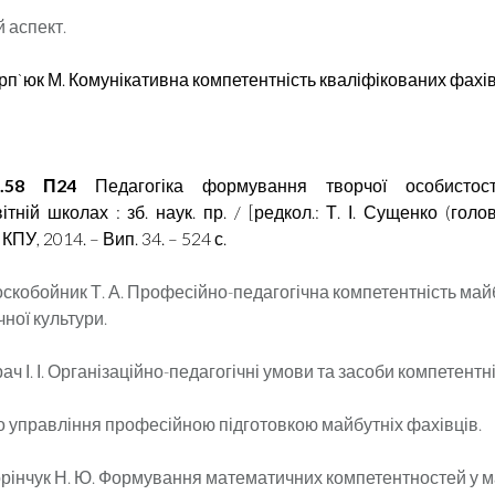
 аспект.
арп
`
юк М.
Комунікативна
компетентність кваліфікованих фахі
.58 П24
Педагогіка формування творчої особистос
тній школах : зб. наук. пр. / [редкол.: Т. І. Сущенко (голов.
КПУ, 2014. – Вип. 34. – 524 с.
оскобойник Т. А. Професійно-педагогічна компетентність май
чної культури.
рач І. І. Організаційно-педагогічні умови та засоби компетентн
о управління професійною підготовкою майбутніх фахівців.
Корінчук Н. Ю. Формування математичних компетентностей у м