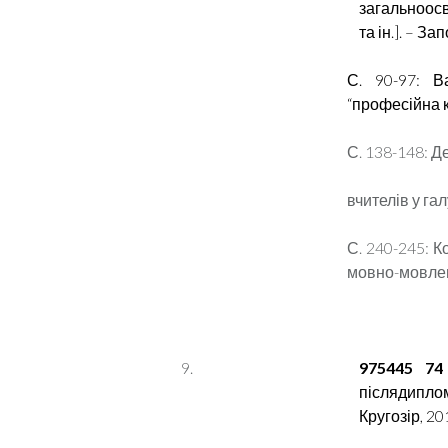
загальноосві
та ін.]. – За
С. 90-97: В
“професійна
С. 138-148: Д
вчителів у га
С. 240-245: К
мовно-мовленн
975445 74
післядипломн
Кругозір, 201