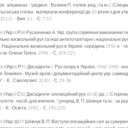
я : альманах / [редкол. : Вознюк П. (голов. ред.) та ін.]. [Спецв
ьсінська спілка : матеріали конференції до 20-річчя з дня утво
2011]. – Вип. 51. – С. 7-15.
3(4Укр)6 Р88 Русначенко А. Укр. група сприяння виконанню г
льно-визвольний рух та інші антитоталітарні і національні рухи
 Національно-визвольний рух в Україні: середина 1950-х – п
во ім. Олени Теліги, 1998. – С. 209-225.
3(4Укр)6 Р91 Дисиденти // Рух опору в Україні, 1960-1990 : ен
сип Зінкевич ; Музей-архів і документаційний центр укр. самви
. – К. : Смолоскип, 2010. – С. 29-38.
3(4Укр)6 С82 Дисиденти: опозиційний рух 60-80 рр. // Сторінки 
ліття : посіб. для вчителя / [упоряд. В. П. Шевчук та ін. ; за ред.
 – К. : Освіта, 1992. – С. 195-235.
2(4Укр) Ш37 Шевчук В. П. Виступи опозиційних сил за суверені