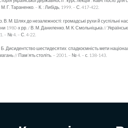
сторія української державності : курс лекцій : навч. посіб. для 
 М. Г. Тараненко. – К. : Либідь, 1999. – С. 417-422.
, В. М. Шлях до незалежності: громадські рухи й суспільні на
ни 1980-х рр. / В. М. Даниленко, М. К. Смольніцька // Українсь
. – № 4. – С. 4-22.
 Б. Дисидентство шестидесятих: спадкоємність мети націона
гань // Пам’ять століть. – 2001. – № 4. – с. 138-143.