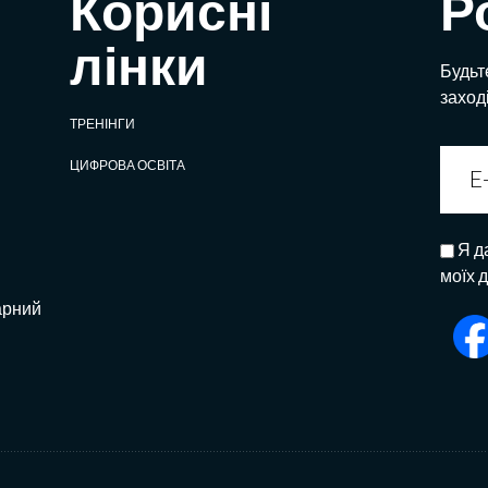
Корисні
Р
лінки
Будьте
заход
ТРЕНІНГИ
ЦИФРОВА ОСВІТА
Я д
моїх 
арний