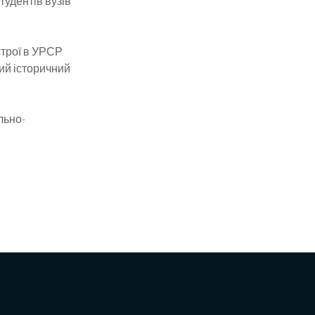
студентів вузів
строї в УРСР
кий історичний
льно-