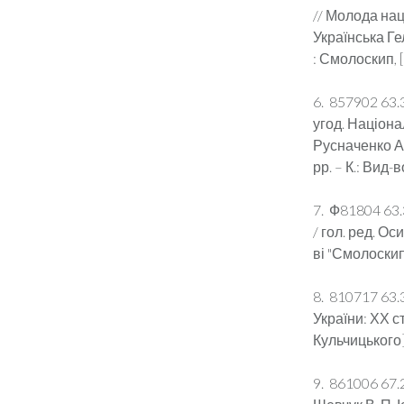
// Молода наці
Українська Гел
: Смолоскип, [
6. 857902 63.
угод. Націона
Русначенко А.
рр. – К.: Вид-
7. Ф81804 63.
/ гол. ред. О
ві "Смолоскип"
8. 810717 63.
України: ХХ сто
Кульчицького].
9. 861006 67.