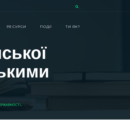
РЕСУРСИ
ПОДІЇ
ТИ ЯК?
нської
ськими
ЕРЖАВНОСТІ...