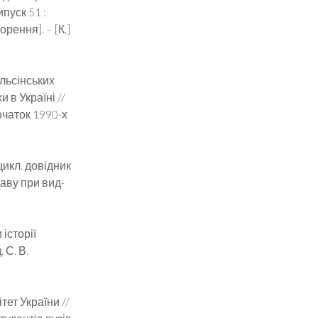
ипуск 51 :
рення]. – [К.]
ельсінських
 в Україні //
очаток 1990-х
цикл. довідник
даву при вид-
історії
 С. В.
тет України //