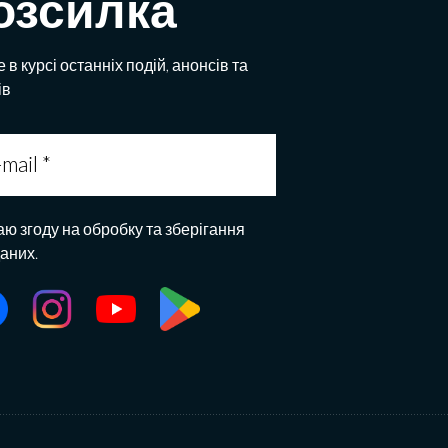
озсилка
 в курсі останніх подій, анонсів та
ів
аю згоду на обробку та зберігання
даних.