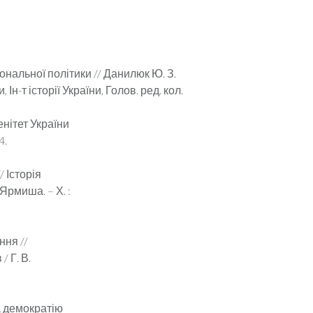
нальної політики // Данилюк Ю. З.
 Ін-т історії України, Голов. ред. кол.
енітет України
4.
 Історія
 Ярмиша. – Х. :
ння //
/ Г. В.
а демократію