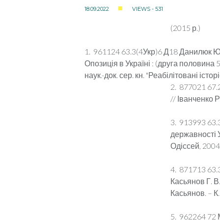
18.09.2022
VIEWS - 531
(2015 р.)
1. 961124 63.3(4Укр)6 Д18 Данилюк Ю
Опозиція в Україні : (друга половина 50-
наук.-док. сер. кн. "Реабілітовані історі
2. 877021 67.
// Іванченко Р
3. 913993 63.
державності Ук
Одіссей, 2004.
4. 871713 63.
Касьянов Г. В.
Касьянов. – К.
5. 962264 72 