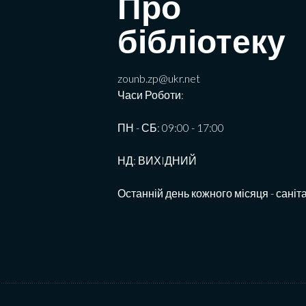
Про
бібліотеку
zounb.zp@ukr.net
Часи Роботи:
ПН - СБ: 09:00 - 17:00
НД: ВИХIДНИЙ
Останній день кожного місяця - саніт