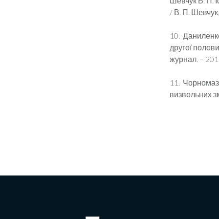
Шевчук В. П. І
/ В. П. Шевчук,
10. Даниленко
другої полови
журнал. – 2011
11. Чорномаз
визвольних зма