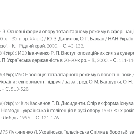
. З. Основні форми опору тоталітарному режиму в сфері націо
х – 80-ті рр. XX ст.) / Ю. З. Данилюк, О. Г. Бажан / НАН України,
єю". – К. : Рідний край, 2000. – С. 43-138.
2(4Укр)6 И23 Іванченко Р. П. Виступ опозиційних сил за сувер
. П. Українська державність в 20-90-х рр. – К., 2000. – С. 111-11
3(4Укр) И90 Еволюція тоталітарного режиму в повоєнні роки //
раїни : екперимент. підруч. / за заг. ред. О. М. Бандурки, О. Н.
 – С. 513-528.
3(4Укр)62 К28 Касьянов Г. В. Дисиденти. Опір як форма існува
 Незгодні: українська інтелігенція в русі опору 1960-80-х років 
 : Либідь, 1995. – С. 121-176.
М75 Лук'яненко Л. Українська Гельсінська Спілка в боротьбі з