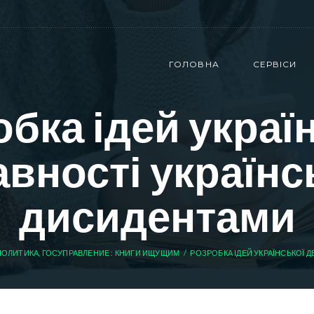
ГОЛОВНА
СЕРВІСИ
бка ідей украї
вності україн
дисидентами
ПОЛИТИКА, ГОСУПРАВЛЕНИЕ : КНИГИ ИЩУЩИМ
РОЗРОБКА ІДЕЙ УКРАЇНСЬКОЇ Д