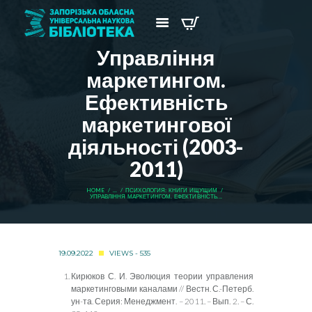
Управління
маркетингом.
Ефективність
маркетингової
діяльності (2003-
2011)
HOME
...
ПСИХОЛОГИЯ: КНИГИ ИЩУЩИМ
УПРАВЛІННЯ МАРКЕТИНГОМ. ЕФЕКТИВНІСТЬ...
19.09.2022
VIEWS - 535
Кирюков С. И. Эволюция теории управления
маркетинговыми каналами // Вестн. С.-Петерб.
ун-та. Серия: Менеджмент. – 2011. – Вып. 2. – С.