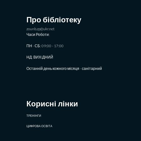
Про бібліотеку
zounb.zp@ukr.net
Часи Роботи:
ПН - СБ: 09:00 - 17:00
НД: ВИХIДНИЙ
Останній день кожного місяця - санітарний
Корисні лінки
ТРЕНІНГИ
ЦИФРОВА ОСВІТА