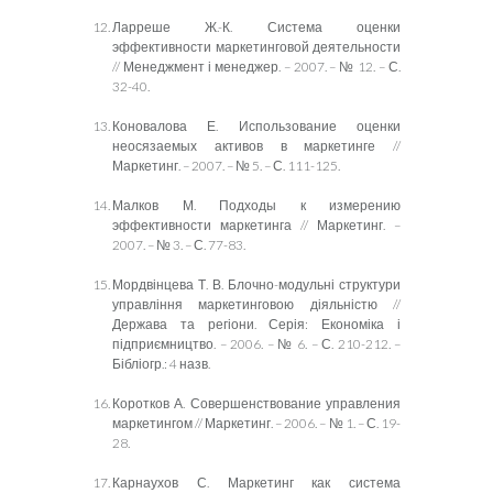
Ларреше Ж.-К. Система оценки
эффективности маркетинговой деятельности
// Менеджмент і менеджер. – 2007. – № 12. – С.
32-40.
Коновалова Е. Использование оценки
неосязаемых активов в маркетинге //
Маркетинг. – 2007. – № 5. – С. 111-125.
Малков М. Подходы к измерению
эффективности маркетинга // Маркетинг. –
2007. – № 3. – С. 77-83.
Мордвінцева Т. В. Блочно-модульні структури
управління маркетинговою діяльністю //
Держава та регіони. Серія: Економіка і
підприємництво. – 2006. – № 6. – С. 210-212. –
Бібліогр.: 4 назв.
Коротков А. Совершенствование управления
маркетингом // Маркетинг. – 2006. – № 1. – С. 19-
28.
Карнаухов С. Маркетинг как система