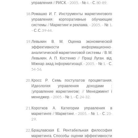
управления // РИСК. – 2005. – № 4. – С. 80-89.
Ромашко И. Г. Инструменты маркетингового
управления: корпоративные обучающие
системы // Маркетинг и реклама. – 2005. – № 1.
– С. С. 39-44.
Левыкин В. М. Оценка экономической
эффективности информационно-
аналитической маркетинговой системы / В. М.
Левыкин, А. П. Костенко // Праці Луган. від.
Міжнар. акад. інформатизації. – 2005. – № 1. – С.
54-56.
Кросс Р. Семь постулатов процветания.
Идеология управления доходами :
[управление маркетингом] // Менеджмент і
менеджер. – 2005. – № 1. – С. 24-32.
Коротков А. Категории управления в
маркетинге // Маркетинг. – 2005. – № 1. – С. 23-
29.
Брацлавская Е. Рентабельная философия
маркетинга. Способы оценки эффективности