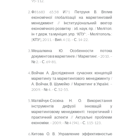
95-112.
Ф81683 65.58 И71 Петруня В. Вплив
економічної глобалізації на маркетинговий
менеджмент // Інституціональний вектор
економічного розвитку : зб. наук. пр. / Мелітоп.
ін-т держ. та муніцип. упр. "КПУ". – Мелітополь :
[КПУ], 2011. – Вип. 4 (1). – С. 14-22.
Мешалкина Ю. Особенности потока
документов в маркетинге // Маркетинг. – 2010. –
№ 2. – С. 69-81.
Войчак А. Дослідження сучасних концепцій
маркетингу та маркетингового менеджменту /
А. Войчак, В. Шумейко // Маркетинг в Україні. –
2009. – № 4. – С. 52-55.
Матвійчук-Соскіна Н. О. Використання
інструментів дифузії інновацій у
маркетинговому менеджменті: теоретичний і
практичний аспекти // Актуальні проблеми
економіки. – 2009. – № 4 (94). – С. 115-123.
Китова О. В. Управление эффективностью