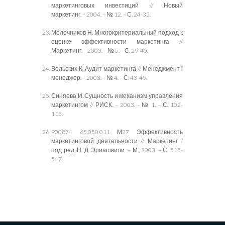
маркетинговых инвестиций // Новый
маркетинг. – 2004. – № 12. – С. 24-35.
Молочников Н. Многокритериальный подход к
оценке эффективности маркетинга //
Маркетинг. – 2003. – № 5. – С. 29-40.
Вольских К. Аудит маркетинга // Менеджмент і
менеджер. – 2003. – № 4. – С. 43-49.
Синяева И. Сущность и механизм управления
маркетингом // РИСК. – 2003. – № 1. – С. 102-
115.
900874 65.050.011 М27 Эффективность
маркетинговой деятельности // Маркетинг /
под ред. Н. Д. Эриашвили. – М., 2003. – С. 515-
547.