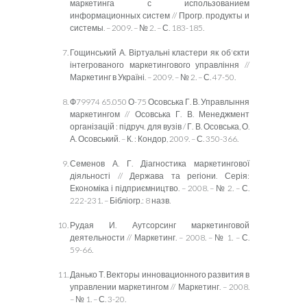
маркетинга с использованием
информационных систем // Прогр. продукты и
системы. – 2009. – № 2. – С. 183-185.
Гощинський А. Віртуальні кластери як об'єкти
інтегрованого маркетингового управління //
Маркетинг в Україні. – 2009. – № 2. – С. 47-50.
Ф79974 65.050 О-75 Осовська Г. В. Управлыння
маркетингом // Осовська Г. В. Менеджмент
організацій : підруч. для вузів / Г. В. Осовська, О.
А. Осовський. – К. : Кондор, 2009. – С. 350-366.
Семенов А. Г. Діагностика маркетингової
діяльності // Держава та регіони. Серія:
Економіка і підприємництво. – 2008. – № 2. – С.
222-231. – Бібліогр.: 8 назв.
Рудая И. Аутсорсинг маркетинговой
деятельности // Маркетинг. – 2008. – № 1. – С.
59-66.
Данько Т. Векторы инновационного развития в
управлении маркетингом // Маркетинг. – 2008.
– № 1. – С. 3-20.