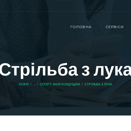
ГОЛОВНА
СЕРВІСИ
Стрільба з лук
HOME
...
СПОРТ: КНИГИ ИЩУЩИМ
СТРІЛЬБА З ЛУКА