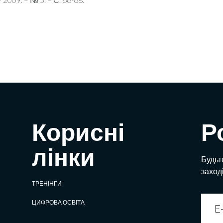
Корисні
Р
лінки
Будьте
заход
ТРЕНІНГИ
ЦИФРОВА ОСВІТА