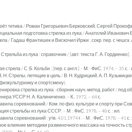
оёт тетива / Роман Григорьевич Берковский, Сергей Прокофьев
циальная подготовка стрелка из лука / Анатолий Иванович Богд
ла / Гадаш Франтишек и Вискочил Иржи ; сокр. пер. с чешск. А.
трельба из лука : справочник / [авт. текста Г. А. Гордиенко]. – 
трела / С. Б. Кольби ; [пер. с англ.] – М. : ФиС, 1974. – 35 с. :
Н. Стрелы, летящие в цель / В. Н. Кудрицкий, А. П. Кузьмицки
у физкультурнику и спортсмену).
ровка стрелка из лука : сборник науч.-метод. работ / под общ.
ера УССР Н. А. Калиниченко. – К., 1972. – 64 с.
равила соревнований / Ком. по физ. культуре и спорту при С
я стрельбы из лука СССР. – М. : ФиС, 1978. – 48 с. : ил.
ила соревнований : утв. 4.01.1974 г. – М. : ФиС, 1978. – 41 с. :
 влияние методики разминочного массажа на точность стрел
2009. – № 5. – С. 66-68.