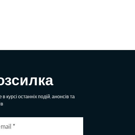
озсилка
 в курсі останніх подій, анонсів та
ів