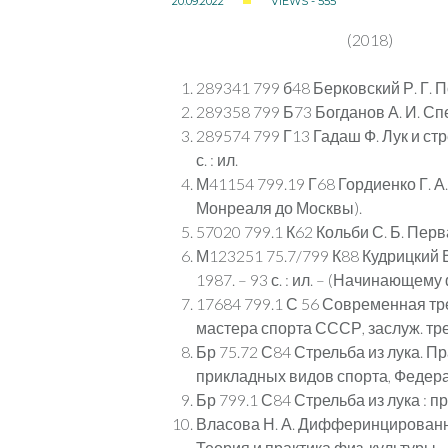
20.09.2022
VIEWS - 555
(2018)
289341 799 б48 Берковский Р. Г. П
289358 799 Б73 Богданов А. И. Спе
289574 799 Г13 Гадаш Ф. Лук и стре
с. : ил.
М41154 799.19 Г68 Гордиенко Г. А. С
Монреаля до Москвы).
57020 799.1 К62 Кольби С. Б. Первая с
М123251 75.7/799 К88 Кудрицкий В. 
1987. – 93 с. : ил. – (Начинающем
17684 799.1 С 56 Современная трени
мастера спорта СССР, заслуж. трен
Бр 75.72 С84 Стрельба из лука. П
прикладных видов спорта, Федераци
Бр 799.1 С84 Стрельба из лука : прав
Власова Н. А. Дифферинцированное
Теория и практика физ. культуры. – 