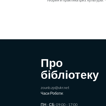
Про
бібліотеку
zounb.zp@ukr.net
Часи Роботи:
ПН - СБ: 09:00 - 17:00