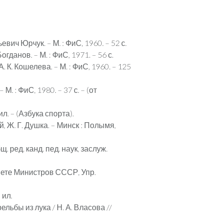
ич Юрчук. – М. : ФиС, 1960. – 52 с.
анов. – М. : ФиС, 1971. – 56 с.
 К. Кошелева. – М. : ФиС, 1960. – 125
М. : ФиС, 1980. – 37 с. – (от
 ил. – (Азбука спорта).
й, Ж. Г. Душка. – Минск : Полымя,
 ред. канд. пед. наук, заслуж.
овете Министров СССР, Упр.
 ил.
ьбы из лука / Н. А. Власова //