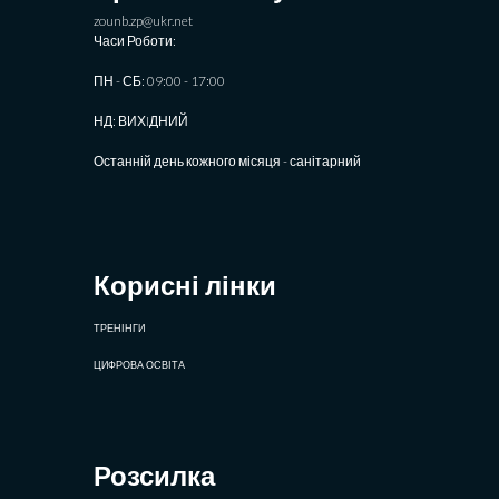
zounb.zp@ukr.net
Часи Роботи:
ПН - СБ: 09:00 - 17:00
НД: ВИХIДНИЙ
Останній день кожного місяця - санітарний
Корисні лінки
ТРЕНІНГИ
ЦИФРОВА ОСВІТА
Розсилка