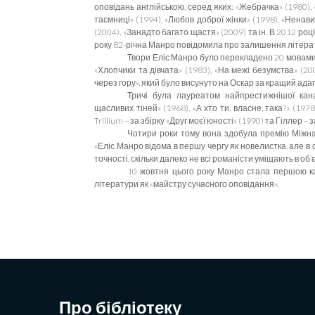
оповідань англійською, серед яких: «Жебрачка» (1980), 
таємниці» (1994), «Любов доброї жінки» (1998), «Ненави
(2004), «Занадто багато щастя» (2009) та ін. В 2012 роц
року
82-
річна
М
а
нро
повідомила про залишення
л
і
тера
Твори Еліс Манро
б
уло
пере
кладено 20 мовами
«Хлопчики та дівчата»
(1983),
«
На
межі безумства»
(20
через гору», який було висунуто на
Оскар
за кращий адап
Тричі була лауреатом найпрестижнішої кана
щасливих тіней» (
1968
), «А хто ти, власне, така?» (1
Trillium – за збірку «Друг моєї юності» (1990) та Гіллер –
Чотири роки тому вона здобула премію Міжнар
«Еліс Манро відома в першу чергу як новелистка, але в св
точності, скільки далеко не всі романісти уміщають в об’
10 жовтня цього року Манро стала першою ка
літератури як «майстру сучасного оповідання».
Про бібліотеку