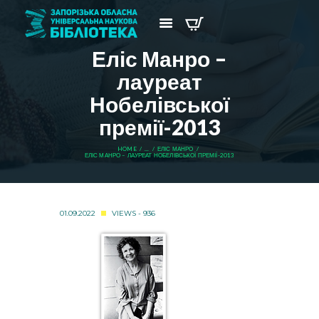
Еліс Манро –
лауреат
Нобелівської
премії-2013
HOME
...
ЕЛІС МАНРО
ЕЛІС МАНРО – ЛАУРЕАТ НОБЕЛІВСЬКОЇ ПРЕМІЇ-2013
01.09.2022
VIEWS - 936