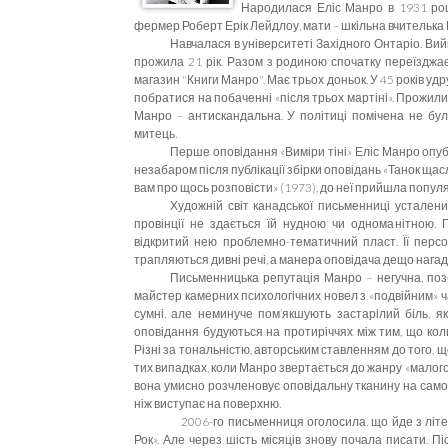
Народилася Еліс Манро в 1931 році 
фермер Роберт Ерік Лейдлоу, мати – шкільна вчителька
Навчалася в університеті Західного Онтаріо. Ви
прожила 21 рік. Разом з родиною спочатку
переїзджа
магазин
"Книги М
а
нро".
Має трьох доньок. У 45 років уд
побратися на побаченні «після трьох мартіні». Прожили 
Манро – антискандальна. У політиці помічена не бул
митець.
Перше оповідання «Виміри тіні» Еліс Манро опублі
незабаром після публікації збірки оповідань «Танок щасли
вам про щось розповісти» (1973), до неї прийшла популя
Художній світ канадської письменниці усталени
провінції не здається їй нудною чи одноманітною.
відкритий нею проблемно-тематичний пласт. Її персо
трапляються дивні речі, а манера оповідача дещо нагад
Письменницька репутація Манро – негучна, поз
майстер камерних психологічних новел з «подвійним» ча
сумні, але неминуче пом’якшують застарілий біль, як
оповідання будуються на протиріччях між тим, що коли
Різні за тональністю, авторським ставленням до того, щ
тих випадках, коли Манро звертається до жанру «малого
вона умисно розчленовує оповідальну тканину на самост
ніж виступає на поверхню.
2006-го письменниця оголосила, що йде з літе
Рок». Але через шість місяців знову почала писати. Пі