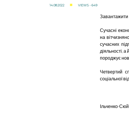
14.08.2022
VIEWS - 649
Завантажити 
Сучасні екон
на вітчизнян
сучасних під
діяльності, а
породжує нов
Четвертий с
соціальної ві
Ільченко-Сюйв