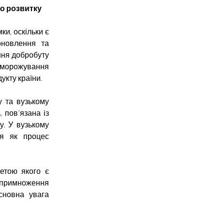
го розвитку
ки, оскільки є
оновлення та
ння добробуту
аморожування
укту країни.
у та вузькому
, пов’язана із
у. У вузькому
ься як процес
етою якого є
 примноження
основна увага