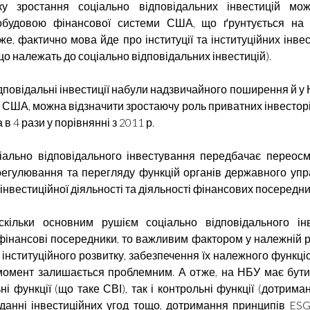
ку зростання соціально відповідальних інвестицій мо
обудовою фінансової системи США, що ґрунтується на 
же, фактично мова йде про інституції та інституційних інве
що належать до соціально відповідальних інвестицій).
повідальні інвестиції набули надзвичайного поширення й у Н
д США, можна відзначити зростаючу роль приватних інвесторів
 в 4 рази у порівнянні з 2011 р.
іально відповідального інвестування передбачає переос
егулювання та перегляду функцій органів державного уп
нвестиційної діяльності та діяльності фінансових посередни
скільки основним рушієм соціально відповідального ін
 фінансові посередники, то важливим фактором у належній р
х інституційного розвитку, забезпечення їх належного функц
момент залишається проблемним. А отже, на НБУ має бути
і функції (що таке СВІ), так і контрольні функції (дотрим
данні інвестиційних угод тощо, дотримання принципів ESG