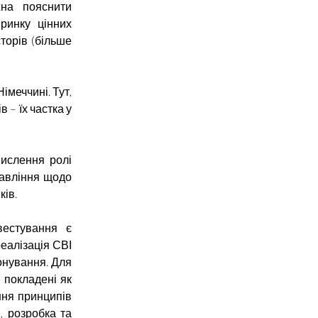
жна пояснити
ринку цінних
сторів (більше
імеччині. Тут,
 – їх частка у
мислення ролі
равління щодо
ків.
вестування є
еалізація СВІ
іонування. Для
 покладені як
ання принципів
, розробка та