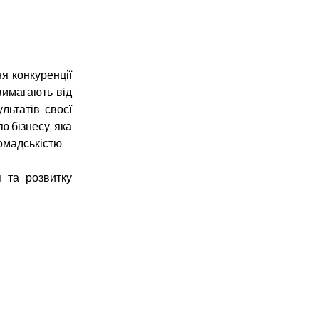
я конкуренції
вимагають від
льтатів своєї
ю бізнесу, яка
омадськістю.
 та розвитку