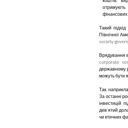
коштів, ви
отримують
фінансових 
Такий підхід
Північної Ам
society-gover
Врядування в
corporate sos
державному р
можуть бути як
Так, наприкла
За останні ро
інвестицій п
дев’ятий дол
чи етичних фа