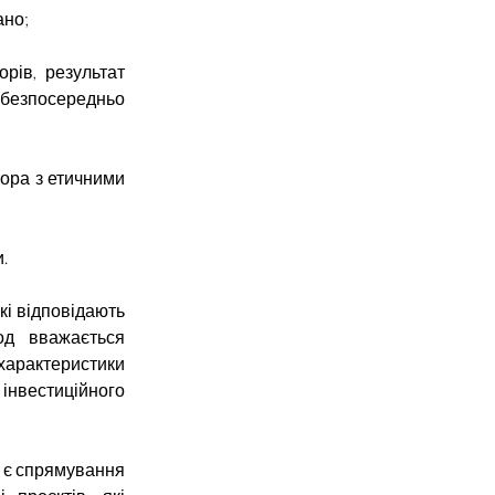
ано;
орів, результат
є безпосередньо
тора з етичними
.
кі
відповідають
тод вважається
 характеристики
інвестиційного
у є спрямування