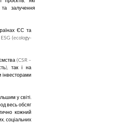
 проєктів, які
 та залучення
країнах ЄС та
ESG (ecology-
ємства (CSR –
сть), так і на
и інвесторами
льшим у світі.
іод весь обсяг
ктично кожний
х, соціальних