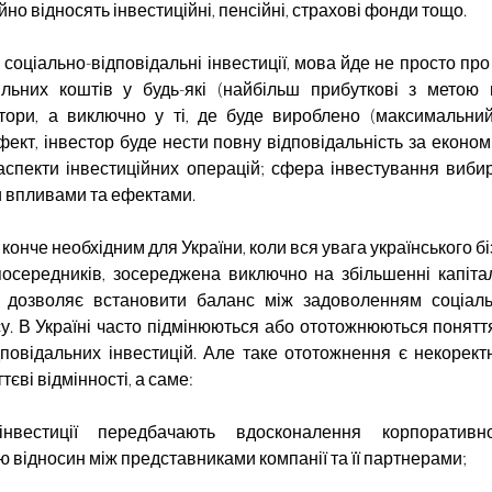
йно відносять інвестиційні, пенсійні, страхові фонди тощо.
соціально-відповідальні інвестиції, мова йде не просто пр
ільних коштів у будь-які (найбільш прибуткові з метою
ктори, а виключно у ті, де буде вироблено (максимальни
ект, інвестор буде нести повну відповідальність за економі
аспекти інвестиційних операцій; сфера інвестування виби
 впливами та ефектами.
 конче необхідним для України, коли вся увага українського біз
осередників, зосереджена виключно на збільшенні капіта
я дозволяє встановити баланс між задоволенням соціаль
су. В Україні часто підмінюються або ототожнюються поняття
дповідальних інвестицій. Але таке ототожнення є некоректн
тєві відмінності, а саме:
 інвестиції передбачають вдосконалення корпоративн
ю відносин між представниками компанії та її партнерами;