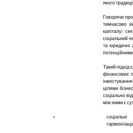
якого традиці
Говорячи про 
тимчасово в
капіталу) се
соціальний еф
та юридичні 
потенційними
Такий підхід є
фінансових п
інвестуванн
цілями бізне
соціально-ві
між ними є сут
соціальні
гармонізаці