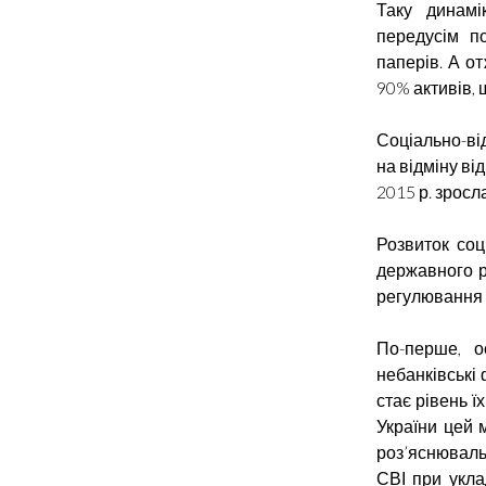
Таку динамі
передусім п
паперів. А от
90% активів, 
Соціально-від
на відміну ві
2015 р. зросла
Розвиток соц
державного р
регулювання і
По-перше, о
небанківські
стає рівень ї
України цей 
роз’яснювальн
СВІ при укла