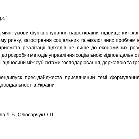
pdf
омічні умови функціонування нашої країни, підвищення рівн
ому ринку, загострення соціальних та екологічних проблем 
приємств реалізації підходів не лише до економічних резу
 й до розробки методів управління соціальною відповідальніст
і відносини між суб’єктами господарювання, державою та гр
пецвипуск прес-дайджеста присвячений темі формування
дповідальності в України.
а Л. В., Слюсарчук О. П.