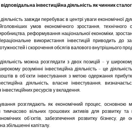
відповідальна інвестиційна діяльність як чинник стало
 діяльність завжди перебуває в центрі уваги економічної дум
йголовніших умов економічного зростання, технічного 
иробництва, реформування національної економіки, зроста
Нераціональне використання інвестицій приводить до з
тужностей і скорочення обсягів валового внутрішнього прод
 діяльність можна розглядати з двох позицій – у широком
широкому розумінні інвестиційна діяльність – це діяльність
оштів в об’єкти інвестування з метою одержання прибутк
вестиційна діяльність, власне інвестування, визначаєт
 інвестиційних ресурсів у вкладення.
тування розглядають як економічний процес, основною м
я тимчасово вільних грошових активів для розвитку та
номічних об’єктів, забезпечення розвитку бізнесу, де 
а збільшенні капіталу.