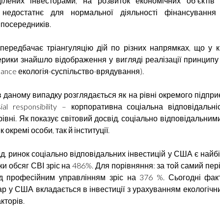
ділених інвесторами, на розвиток економічних об’єктів і
 недостатнє для нормальної діяльності фінансування
посередників.
 передбачає тріангуляцію дій по різних напрямках, що у 
ерики знайшло відображення у вигляді реалізації принципу 
nance екологія-суспільство-врядування).
 даному випадку розглядається як на рівні окремого підпри
ial responsibility – корпоративна соціальна відповідальні
івні. Як показує світовий досвід, соціально відповідальним
 окремі особи, так й інституції.
д, ринок соціально відповідальних інвестицій у США є найбі
ки обсяг СВІ зріс на 486%. Для порівняння: за той самий пер
ід професійним управлінням зріс на 376 %. Сьогодні фа
ар у США вкладається в інвестиції з урахуванням екологічни
кторів.