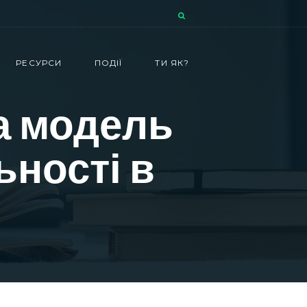
РЕСУРСИ
ПОДІЇ
ТИ ЯК?
а модель
ьності в