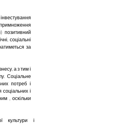
о інвестування
 примноження
й) позитивний
чні, соціальні
ратиметься за
несу, а з тим і
лу. Соціальне
них потреб і
 соціальних і
им , оскільки
ої культури і