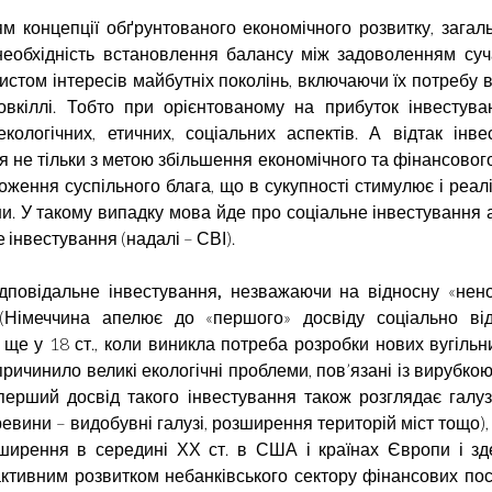
м концепції обґрунтованого економічного розвитку, загал
необхідність встановлення балансу між задоволенням суч
истом інтересів майбутніх поколінь, включаючи їх потребу 
вкіллі. Тобто при орієнтованому на прибуток інвестува
кологічних, етичних, соціальних аспектів. А відтак інве
 не тільки з метою збільшення економічного та фінансового
ження суспільного блага, що в сукупності стимулює і реалі
іни. У такому випадку мова йде про соціальне інвестування 
 інвестування (надалі – СВІ).
дповідальне інвестування
,
незважаючи на відносну «нено
 (Німеччина апелює до «першого» досвіду соціально від
 ще у 18 ст., коли виникла потреба розробки нових вугільн
ричинило великі екологічні проблеми, пов’язані із вирубкою
перший досвід такого інвестування також розглядає галузі,
евини – видобувні галузі, розширення територій міст тощо),
ширення в середині ХХ ст. в США і країнах Європи і зд
ктивним розвитком небанківського сектору фінансових пос