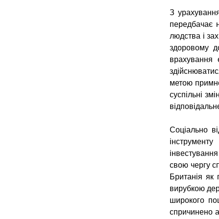
З урахування
передбачає 
людства і зах
здоровому до
врахування е
здійснюватися
метою примно
суспільні зм
відповідальне
Соціально ві
інструменту
інвестування
свою чергу сп
Британія як 
вирубкою дер
широкого по
спричинено а