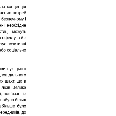
ьна концепція
асних потреб
в безпечному і
нні необхідне
стиції можуть
 ефекту, а й з
зує позитивні
або соціально
визну» цього
повідального
их шахт, що в
 лісів; Велика
 пов’язані із
 набуло більш
ебільше було
ередників, до