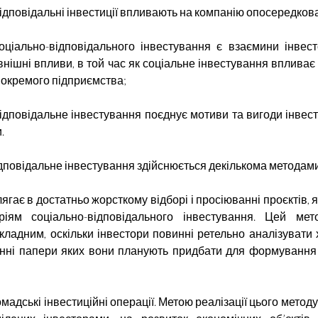
ідповідальні інвестиції впливають на компанію опосередков
оціально-відповідального інвестування є взаємини інвест
внішні впливи, в той час як соціальне інвестування вплива
 окремого підприємства;
ідповідальне інвестування поєднує мотиви та вигоди інвес
.
дповідальне інвестування здійснюється декількома методами
гає в достатньо жорсткому відборі і просіюванні проєктів, я
ріям соціально-відповідального інвестування. Цей ме
кладним, оскільки інвестори повинні ретельно аналізувати
цінні папери яких вони планують придбати для формування 
омадські інвестиційні операції. Метою реалізації цього метод