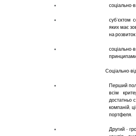
соціально-в
суб’єктом с
яких має зо
на розвиток
соціально-в
принципами
Соціально-ві
Перший поля
всім крите
достатньо с
компаній, 
портфеля.
Другий – гр