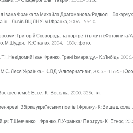
я Івана Франка та Михайла Драгоманова/Редкол.: І.Вакарчук,
а ін.– Львів:ВЦ ЛНУ ім.І.Франка, 2006.– 564 с.
розум: Григорій Сковорода на портреті і в житті:Фотокнига/Авт
, М.Шудря.– К.:Спалах, 2004.– 180с.:фото.
Т.І. Невідомий Іван Франко. Грані Ізмарагду.– К.:Либідь, 2006.–
М.С. Леся Українка.– К.:ВД "Альтернативи", 2003.– 416 с.– (Осо
Воскреснемо!: Ессе.- К.: Веселка, 2000.-335с.:іл..
меняреві: Збірка українських поетів І.Франку.- К.:Вища школа, 
йця: Т.Шевченко, І.Франко, Л.Українка/ Пер.груз.- К.: Етнос, 200