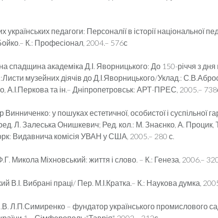
их українських педагоги: Персоналії в історії національної пе
 Бойко.– К.: Професіонал, 2004.– 576с
на спадщина академіка Д.І. Яворницького: До 150-річчя з дн
:Листи музейних діячів до Д.І.Яворницького/Уклад.: С.В.Абр
, А.І.Перкова та ін.– Дніпропетровськ: АРТ-ПРЕС, 2005.– 738
 Винниченко: у пошуках естетичної, особистої і суспільної гар
 ред. Л. Залеська Онишкевич; Ред. кол.: М. Знаєнко, А. Процик,
орк: Видавнича комісія УВАН у США, 2005.– 280 с.
.Г. Микола Міхновський: життя і слово. – К.: Генеза, 2006.– 320
й В.І. Вибрані праці/ Пер. М.І.Кратка.– К.: Наукова думка, 2005.
П.В. Л.П.Симиренко – фундатор українського промислового са
раїни,1.– Сімферополь:"Таврія", 2002.– 312с.