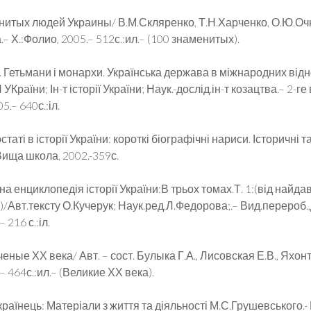
енитых людей Украины/ В.М.Скляренко, Т.Н.Харченко, О.Ю.Оч
– Х.:Фолио, 2005.– 512с.:ил.– (100 знаменитых).
В. Гетьмани і монархи. Українська держава в міжнародних від
УКраїни; Ін-т історії України; Наук.-дослід.ін-т козацтва.– 2-ге
5.– 640с.:іл.
статі в історії України: короткі біографічні нариси. Історичні т
 Вища школа, 2002.-359с.
на енциклопедія історії України:В трьох томах.Т. 1:(від найда
.)/Авт.тексту О.Кучерук; Наук.ред.Л.Федорова;.– Вид.перероб.,д
 216 с.:іл.
ченые ХХ века/ Авт. – сост. Булыка Г.А., Лисовская Е.В., Яхонт
– 464с.:ил.– (Великие ХХ века).
країнець: Матеріали з життя та діяльності М.С.Грушевського.- 