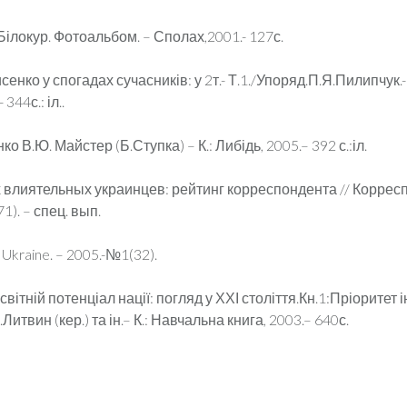
Білокур. Фотоальбом. – Сполах,2001.- 127с.
сенко у спогадах сучасників: у 2т.- Т.1./Упоряд.П.Я.Пилипчук.
 344с.: іл..
о В.Ю. Майстер (Б.Ступка) – К.: Либідь, 2005.– 392 с.:іл.
х влиятельных украинцев: рейтинг корреспондента // Коррес
1). – спец. вып.
Ukraine. – 2005.-№1(32).
вітній потенціал нації: погляд у ХХІ століття.Кн.1:Пріоритет і
Литвин (кер.) та ін.– К.: Навчальна книга, 2003.– 640с.