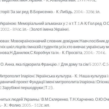
історії/За заг.ред. В.Борисенко.– К.:Либідь, 2004.– 328с.:іл.
Україною: Меморіальний альманах у 2-х т.Т.1:А-К/Гол.ред. О.
 2002.– 896с.:іл.– (Золоті імена України).
словах: Мовокраїнознавчий словник-довідник:Навч.посібник д
ніх шкіл,ліцеїв,гімназій,студентів,усіх,хто вивчає українську 
нова,Н.Данилюк,С.Коробчук та ін.– К.:Просвіта, 2004.– 704 с.
О. Анна, яка підкорила Францію // Для дому та сім’ї.-2007.-С.5
(Митрополит Іларіон) Українська культура.– К.: Наша культура і
идавничий проект Фундації імені митрополита Іларіона (Огієнка
2.Зарубіжні першодруки;[Т.2]).
енитых людей Украины/ В.М.Скляренко, Т.Н.Харченко, О.Ю.Оч
– Х.: Фолио, 2005.– 512с.:ил.