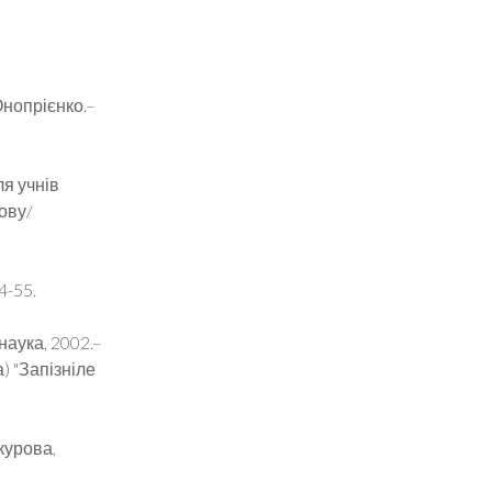
Онопрієнко.–
ля учнів
мову/
4-55.
 наука, 2002.–
) "Запізніле
курова,