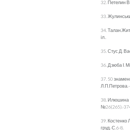
32. Петелин В
33. Жулинський
34. Талан.Житт
іл..
35. Стус Д. Ва
36. Дзюба І. М
37. 50 знамен
Л.П.Петрова.–
38. Илюшина 
№26(265).-37
39. Костенко Л
груд.-С.6-8.