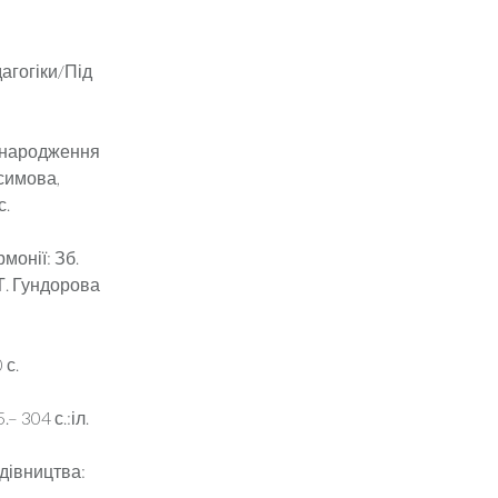
дагогіки/Під
я народження
осимова,
с.
монії: Зб.
 Т. Гундорова
 с.
– 304 с.:іл.
дівництва: