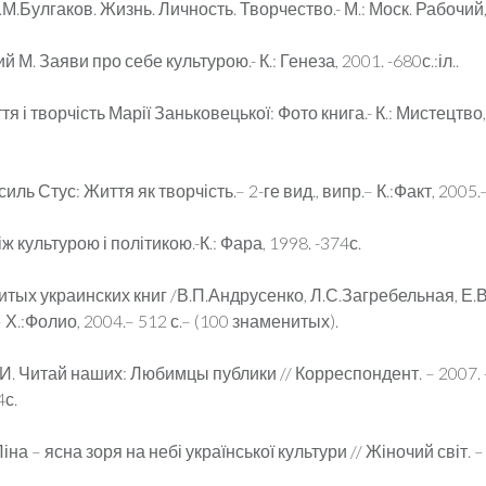
.М.Булгаков. Жизнь. Личность. Творчество.- М.: Моск. Рабочий,
 М. Заяви про себе культурою.- К.: Генеза, 2001. -680с.:іл..
я і творчість Марії Заньковецької: Фото книга.- К.: Мистецтво, 
силь Стус: Життя як творчість.– 2-ге вид., випр.– К.:Факт, 2005.–
іж культурою і політикою.-К.: Фара, 1998. -374с.
итых украинских книг /В.П.Андрусенко, Л.С.Загребельная, Е.
 Х.:Фолио, 2004.– 512 с.– (100 знаменитых).
И. Читай наших: Любимцы публики // Корреспондент. – 2007. 
4с.
іна – ясна зоря на небі української культури // Жіночий світ. –