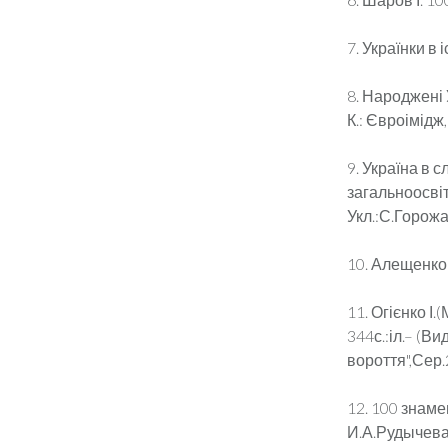
7. Українки в 
8. Народжені 
К.: Євроімідж,
9. Україна в 
загальноосвіт
Укл.:С.Горожа
10. Алещенко 
11. Огієнко І.
344с.:іл.– (В
вороття",Сер.
12. 100 знам
И.А.Рудычева.