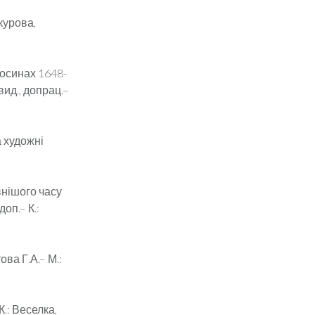
курова,
носинах 1648-
 вид., допрац.–
а художні
внішого часу
оп.– К.:
ова Г.А.– М.:
К.: Веселка,