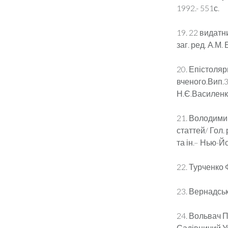
1992.- 551с.
19. 22 видатн
заг. ред. А.М.
20. Епістоляр
вченого.Вип.3
Н.Є.Василенко
21. Володимир
статтей/ Гол.
та ін.– Нью-Й
22. Турченко Ф
23. Вернадськи
24. Вольвач 
Садівничий Ук