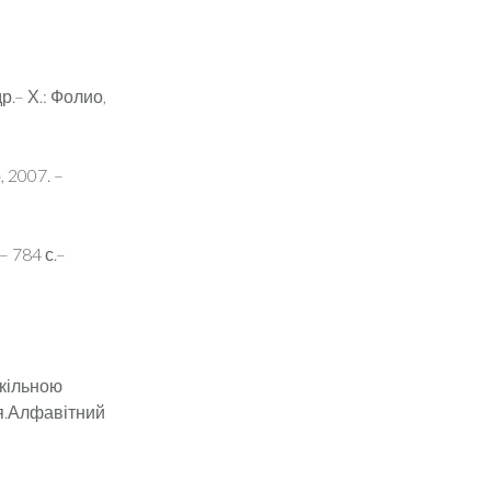
р.– Х.: Фолио,
, 2007. –
– 784 с.–
 шкільною
я.Алфавітний