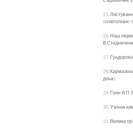
25. Листуванн
(співголови) т
26. Наш перво
В.Стадниченко
27. Гундорова 
28. Кармазіна 
доьа).
29. Гоян Я.П. 
30. У вінок ка
31. Велика трі