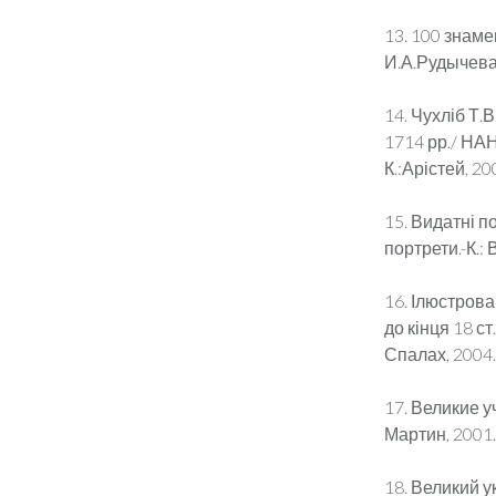
13. 100 знам
И.А.Рудычева.
14. Чухліб Т.
1714 рр./ НАН 
К.:Арістей, 200
15. Видатні по
портрети.-К.:
16. Ілюстрова
до кінця 18 ст
Спалах, 2004.–
17. Великие у
Мартин, 2001.
18. Великий у