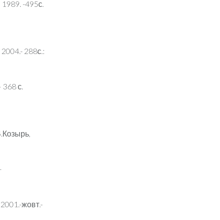
 1989. -495с.
2004.- 288с.:
 368 с.
В.Козырь,
-
 2001.-жовт.-