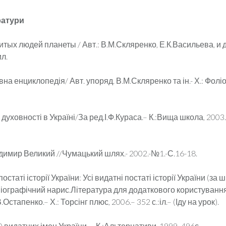
ратури
итых людей планеты / Авт.: В.М.Скляренко, Е.К.Васильева, и д
ил.
вна енциклопедія/ Авт. упоряд. В.М.Скляренко та ін.- Х.: Фоліо
 духовності в Україні/За ред.І.Ф.Кураса.– К.:Вища школа, 2003.
димир Великий //Чумацький шлях.- 2002.-№1.-С.16-18.
 постаті історії України: Усі видатні постаті історії України (за
іографічний нарис.Література для додаткового користуванн
Остапенко.– Х.: Торсінг плюс, 2006.– 352 с.:іл.– (Іду на урок).
00 видатних імен України. – К.:Альтернативи, 1999.-496с.