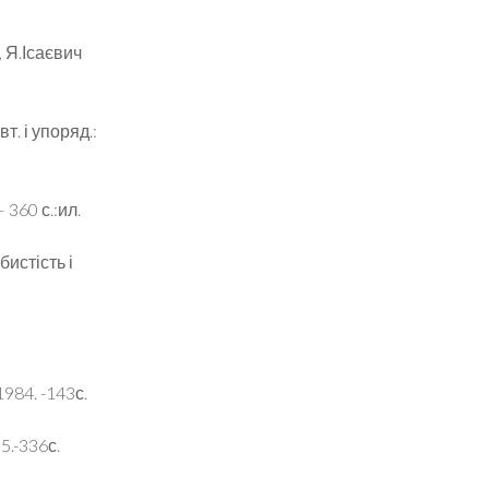
 Я.Ісаєвич
. і упоряд.:
 360 с.:ил.
бистість і
1984. -143с.
5.-336с.