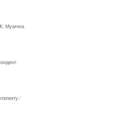
-К.: Музична
пондент.
нтелекту /