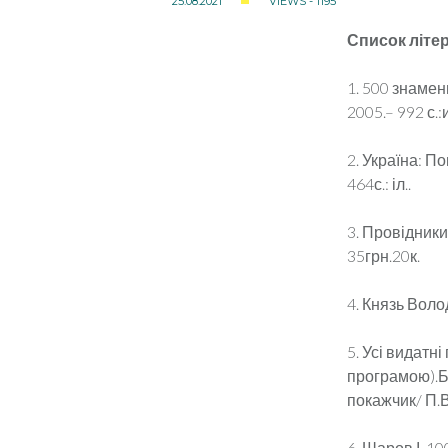
25.08.2021
VIEWS - 1195
Список літе
1. 500 знамен
2005.– 992 с.:
2. Україна: По
464с.: іл..
3. Провідники
35грн.20к.
4. Князь Воло
5. Усі видатні
програмою).Б
покажчик/ П.В.
6. Шаров І. 1