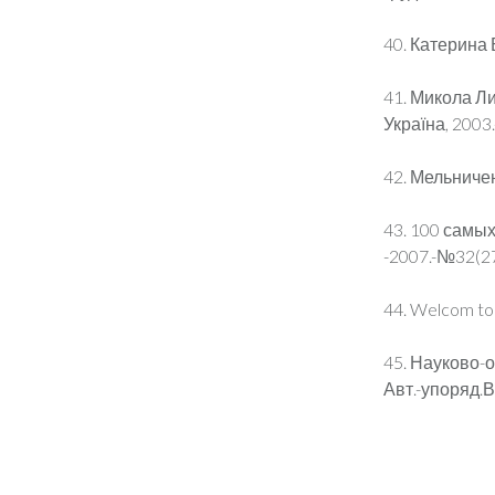
40. Катерина 
41. Микола Ли
Україна, 2003.-
42. Мельниченк
43. 100 самы
-2007.-№32(27
44. Welcom to 
45. Науково-ос
Авт.-упоряд.В.