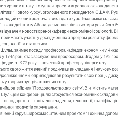
 з урядом штату і готували проекти аграрного законодавства
олітики “Нового курсу”, оголошеного президентом США Ф. Руз
молодий вчений розпочав викладати курс “Економіки сільськ
 в коледжі штату Айова, де, менше ніж за чотири роки, його 
відувачем новоствореної кафедри економічної соціології. Він
и приймають участь у дослідженнях з програм розвитку ферм
 соціології та статистики.
Шульц займає посаду професора кафедри економіки у Чика
 а у 1946 році стає заслуженим професором. Згодом, у 1952 роц
афедри, з 1972 року — почесний професор університету.
ого свого життя вчений поєднував викладання і наукову роб
дослідженнями, оприлюднював результати своїх праць, диск
ь у творчих зустрічах вчених світу.
вийшов збірник “Продовольство для світу”. Він містить мате
ї Шульцем конференції, які стосуються економічних складови
господарства – капіталовкладення, технології, кваліфікації 
ачання продуктів харчування.
 вчений керує широкомасштабним проектом “Технічна допом