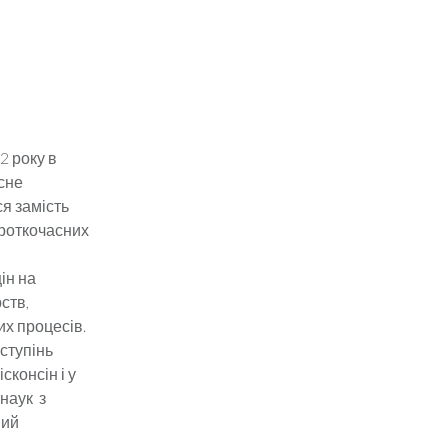
2 року в
сне
ся замість
ороткочасних
ін на
ств,
их процесів.
 ступінь
консін і у
 наук з
мий