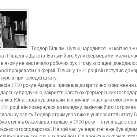
Теодор Вільям Шульц народився 30 квітня 190
штат Південна Дакота. Батьки його були фермерами, мали вла
в якому не вистачало робочих рук, і тому хлопцеві доводило
олі працювати на фермі. Тільки у 1921 році він вступив до к
курсів при коледжі штату.
сія 1920 року в Америці призвела до критичного зниження ц
одарську продукцію, закриття багатьох фермерських господар
анків. Юнак прагнув визначити причини і наслідки економічн
924 році він повернувся до коледжу, закінчив його і отримав
дальшу освіту Теодор отримував вже в університеті штату Віс
був ступінь бакалавра, пізніше, у 1930 року — ступінь доктора
льського господарства”. На той час університет вже був відо
слідженнями соціальних проблем. Співробітники факультету