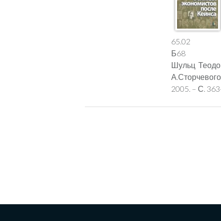
65.02
Б68
Шульц Теодор 
А.Сторчевого
2005. – С. 3