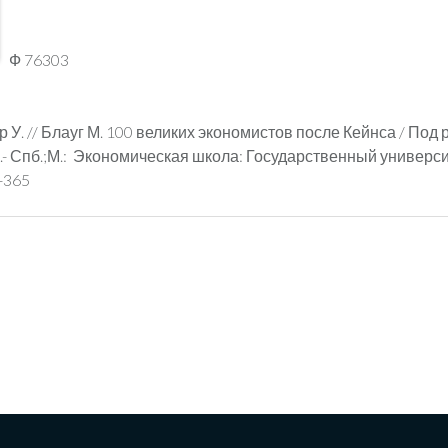
Ф 76303
У. // Блауг М. 100 великих экономистов после Кейнса / Под р
.- Спб.;М.: Экономическая школа: Государственный универси
63-365