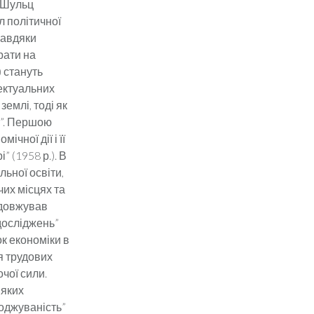
о Шульц
л політичної
завдяки
рати на
) стануть
лектуальних
емлі, тоді як
а”. Першою
чної дії і її
 (1958 р.). В
ьної освіти,
чих місцях та
одовжував
 досліджень”
ок економіки в
я трудових
чої сили.
 яких
роджуваність”