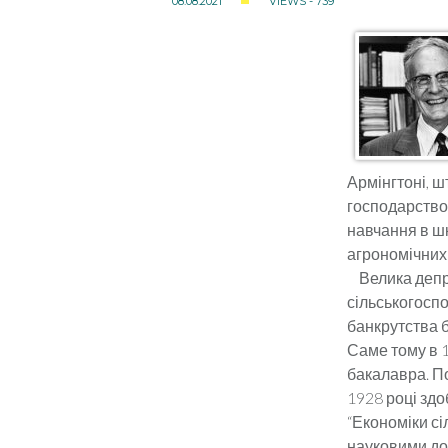
08.08.2021
VIEWS - 739
Армінгтоні, 
господарство 
навчання в шк
агрономічних 
Велика депре
сільськогосп
банкрутства б
Саме тому в 1
бакалавра. По
1928 році здо
“Економіки сі
науковими до