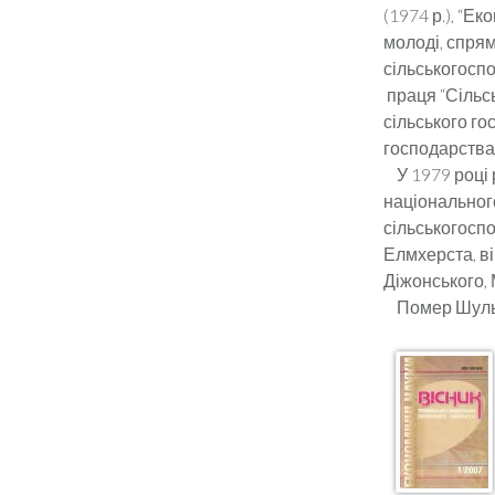
(1974 р.), “Ек
молоді, спря
сільськогоспо
праця “Сільсь
сільського го
господарства”
У 1979 році 
національног
сільськогосп
Елмхерста, ві
Діжонського, 
Помер Шульц 