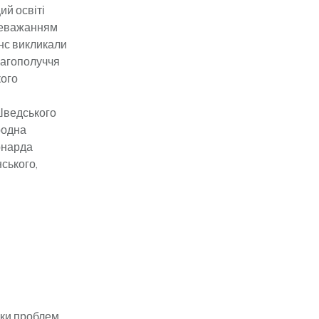
щий освіті
ереважанням
анс викликали
благополуччя
кого
Шведського
родна
онарда
нського,
ики проблем