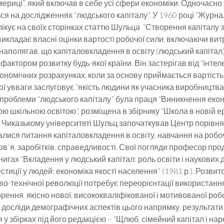
ериці”, який включав в себе усі сфери економіки. Одночасн
я на дослідженнях “людського капіталу”. У 1960 році “Журна
лікує на своїх сторінках статтю Шульца “Створення капіталу 
ій викладає власні оцінки вартості робочої сили, включаючи вит
 наполягав, що капіталовкладення в освіту (людський капітал
актором розвитку будь-якої країни. Він застерігав від “інте
ономічних розрахунках, коли за основу приймається вартість з
ї увваги заслуговує “якість людини як учасника виробництв
 проблеми “людського капіталу” була праця “Виникнення економі
ою шкільною освітою”, розміщена в збірнику “Школа в новій ері”
и Чиказькому університеті Шульц започаткував Центр порівнял
лися питання капіталовкладення в освіту, навчання на робо
ов`я, заробітків, справедливості. Свої погляди професор пр
нигах “Вкладення у людський капітал: роль освіти і наукових
вестиції у людей: економіка якості населення” (1981 р.). Розвит
во-технічної революції потребує переорієнтації використанн
орення якісно нової, висококваліфікованої і мотивованої робо
 досліди демографічних аспектів цього напрямку, результати
 у збірках під його редакцією – “Щлюб, сімейний капітал і на