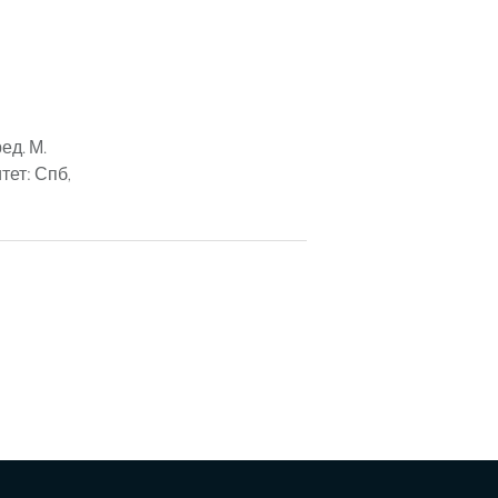
ед. М.
тет: Спб,