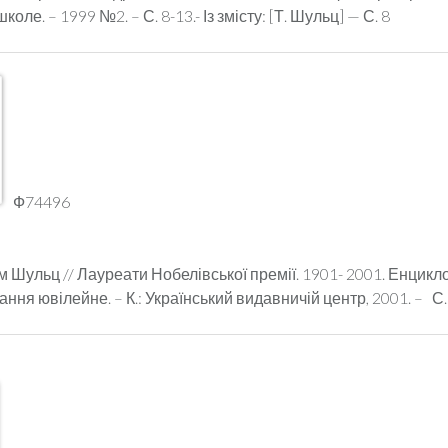
оле. – 1999 №2. – С. 8-13.- Із змісту: [Т. Шульц] — С. 8
Ф74496
м Шульц // Лауреати Нобелівської премії. 1901- 2001. Енцик
ання ювілейне. – К.: Український видавничій центр, 2001. – С.