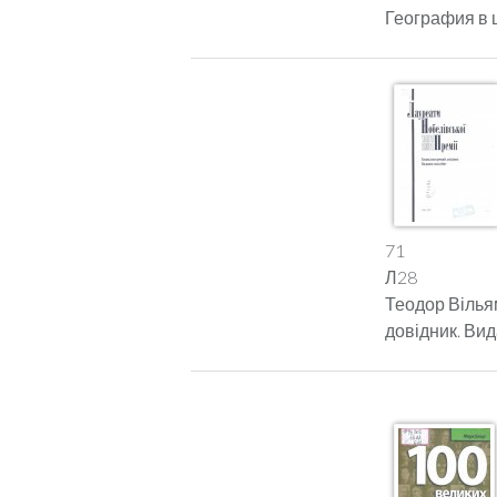
География в шк
71
Л28
Теодор Вілья
довідник. Вид