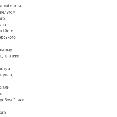
, які стали
вельтом.
ого
було
 і його
ерського
зькому
і, він вже
оту з
утував,
ріали
х
робочої сили,
ога