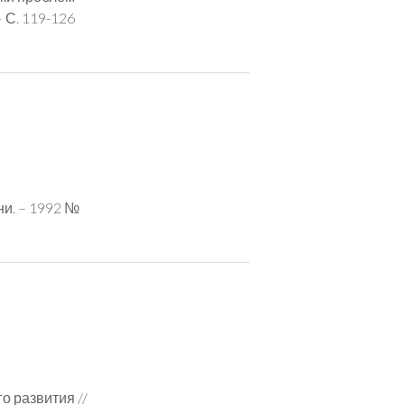
– С. 119-126
ни. – 1992 №
о развития //