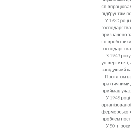
співпрацювали
підґрунтям п
У 1930 році 
господарства”
призначено за
співробітник
господарства,
З 1943 року 
університеті,
завідуючий к
Протягом всь
практичними 
приймав участ
У 1945 році 
організовано
фермерського 
проблем пост
У 50-ті роки