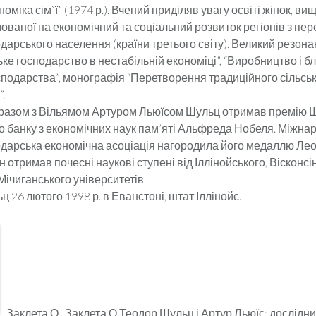
ономіка сім`ї” (1974 р.). Вчений приділяв увагу освіті жінок, ви
мованої на економічний та соціальний розвиток регіонів з п
дарського населення (країни третього світу). Великий резон
ке господарство в нестабільній економіці”, “Виробництво і 
сподарства”, монографія “Перетворення традиційного сільсь
.
разом з Вільямом Артуром Льюїсом Шульц отримав премію 
о банку з економічних наук пам’яті Альфреда Нобеля. Міжна
одарська економічна асоціація нагородила його медаллю Ле
н отримав почесні наукові ступені від Іллінойського, Вісконсі
Мічиганського університетів.
26 лютого 1998 р. в Еванстоні, штат Іллінойс.
Заклета О., Заклета О.Теодор Шульц і Артур Льюїс: дослідн