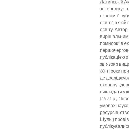
Латинській Ам
зосереджуєтьс
економії” пуб
освіті”, в як
освіту. Автор
вирішальним ф
помилок” в ек
першочергово
публікацією з
зв`язок з вищ
60-ті роки пр
де досліджува
охорону здор
викладати у к
(1971 р.), “Ін
умовах науко
ресурсів, ств
Шульц провів
публікувалися