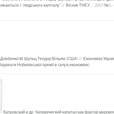
виваються, і “людського капіталу” // Вісник ТНЕУ. – 2007 №1. 
Довбенко М. Шульц Теодор Вільям (США) // Економіка Украї
(Лауреати Нобелівської премії в галузі економіки)
Катровский и др. Человеческий капитал как фактор мировог