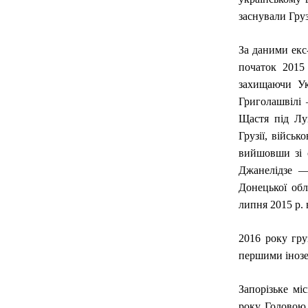
заснували Гру
За даними екс
початок 2015 
захищаючи Укр
Григолашвілі 
Щастя під Лу
Грузії, військ
вийшовши зі 
Джанелідзе —
Донецької обл
липня 2015 р. 
2016 року гру
першими інозе
Запорізьке мі
року. Головою 