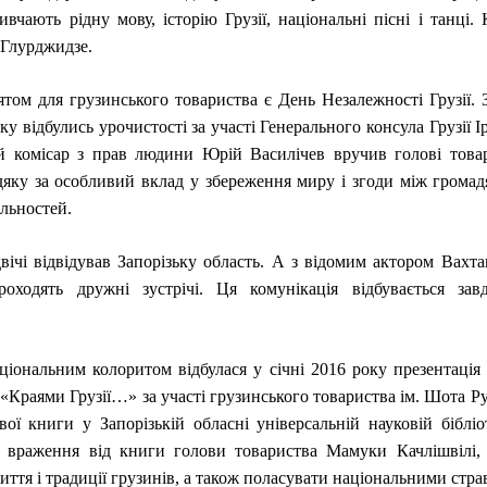
ивчають рідну мову, історію Грузії, національні пісні і танці.
Глурджидзе.
том для грузинського товариства є День Незалежності Грузії. З
ку відбулись урочистості за участі Генерального консула Грузії І
ий комісар з прав людини Юрій Василічев вручив голові това
дяку за особливий вклад у збереження миру і згоди між грома
альностей.
двічі відвідував Запорізьку область. А з відомим актором Вахта
роходять дружні зустрічі. Ця комунікація відбувається зав
ціональним колоритом відбулася у січні 2016 року презентація
«Краями Грузії…» за участі грузинського товариства ім. Шота Рус
ої книги у Запорізькій обласні універсальній науковій бібліот
і враження від книги голови товариства Мамуки Качлішвілі, 
ття і традиції грузинів, а також поласувати національними стра