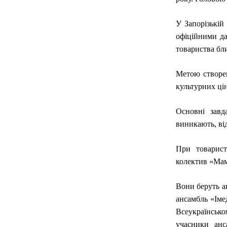
У Запорізькій 
офіційними да
товариства бли
Метою створен
культурних цін
Основні завд
виникають, від
При товарист
колектив «Мам
Вони беруть а
ансамбль «Іме
Всеукраїнськом
учасники анс