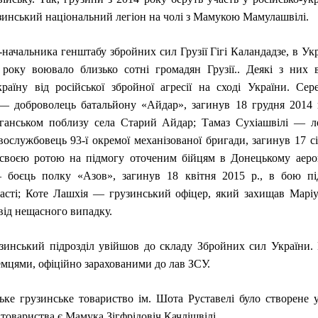
зинський національний легіон на чолі з Мамукою Мамулашвілі.
-начальника генштабу збройних сил Грузії Гігі Каландадзе, в Укр
року воювало близько сотні громадян Грузії.. Деякі з них 
аїну від російської збройної агресії на сході України. Се
— доброволець батальйону «Айдар», загинув 18 грудня 2014 
ганськом поблизу села Старий Айдар; Тамаз Сухіашвілі — ле
овослужбовець 93-ї окремої механізованої бригади, загинув 17 с
своєю ротою на підмогу оточеним бійцям в Донецькому аероп
 боєць полку «Азов», загинув 18 квітня 2015 р., в бою 
асті; Коте Лашхія — грузинський офіцер, який захищав Марі
від нещасного випадку.
зинський підрозділ увійшов до складу Збройних сил України.
мцями, офіційно зарахованими до лав ЗСУ.
ське грузинське товариство ім. Шота Руставелі було створене
товариства є Мамука Зігфрідовіч Качлішвілі.