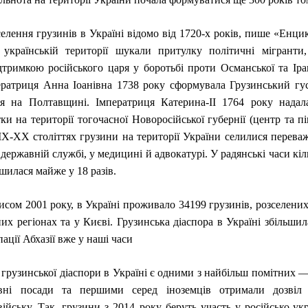
елення грузинів в Україні відомо від 1720-х років, пише «Енцикл
 українській території шукали притулку політичні мігранти,
дтримкою російського царя у боротьбі проти Османської та Іран
ератриця Анна Іоанівна 1738 року сформувала Грузинський гу
ся на Полтавщині. Імператриця Катерина-ІІ 1764 року надал
ки на території тогочасної Новоросійської губернії (центр та пі
ІХ-ХХ століттях грузини на території України селилися переваж
ержавній службі, у медицині й адвокатурі. У радянські часи кіл
ьшилася майже у 18 разів.
писом 2001 року, в Україні проживало 34199 грузинів, розселених
них регіонах та у Києві. Грузинська діаспора в Україні збільшил
пації Абхазії вже у наші часи
грузинської діаспори в Україні є одними з найбільш помітних 
авні посади та першими серед іноземців отримали дозвіл
ійську. Так, грузини з 2014 року беруть участь у російсько-укр