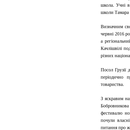
школа. Учні в
школи Тамара 
Визначним свя
червні 2016 ро
а регіональн
Качлішвілі по
різних націон
Посол Грузії 
періодично п
товариства.
З яскравим на
Бобровникова 
фестивалю нов
почули власн
питання про жи