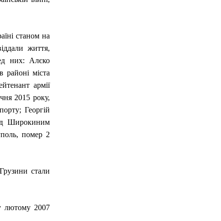
аїні станом на
віддали життя,
ред них: Алєко
в районі міста
йтенант армії
ічня 2015 року,
орту; Георгій
під Широкиним
уполь, помер 2
 Грузини стали
 у лютому 2007