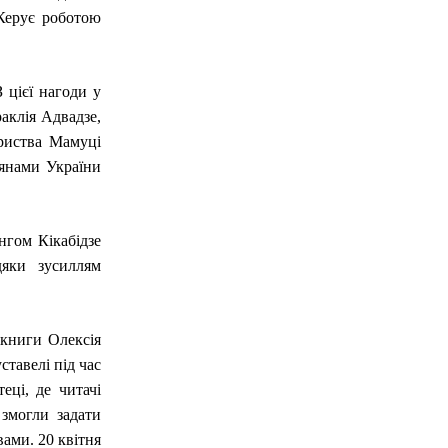
 Керує роботою
 цієї нагоди у
раклія Адвадзе,
риства Мамуці
дянами України
нгом Кікабідзе
дяки зусиллям
 книги Олексія
тавелі під час
еці, де читачі
змогли задати
вами. 20 квітня