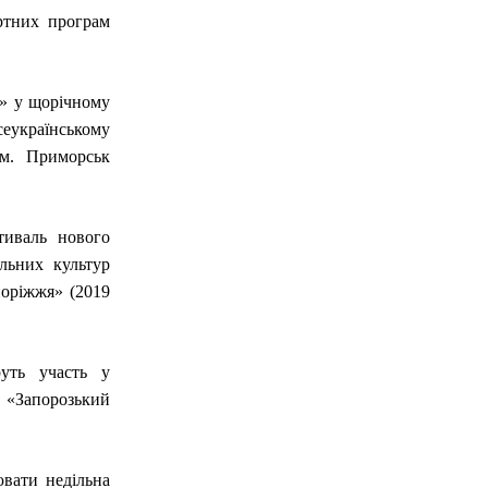
ертних програм
і» у щорічному
сеукраїнському
 м. Приморськ
тиваль нового
льних культур
поріжжя» (2019
уть участь у
 «Запорозький
ювати недільна