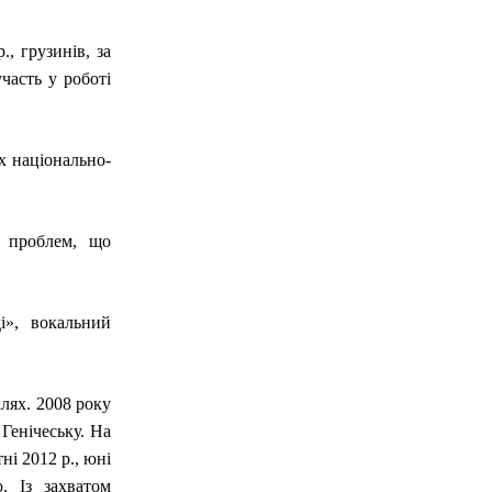
., грузинів, за
часть у роботі
х національно-
я проблем, що
і», вокальний
лях. 2008 року
Генічеську. На
ні 2012 р., юні
. Із захватом