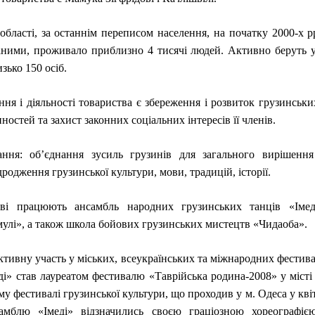
області, за останнім переписом населення, на початку 2000-х рр
ними, проживало приблизно 4 тисячі людей. Активно беруть у
зько 150 осіб.
ня і діяльності товариства є збереження і розвиток грузинськи
ностей та захист законних соціальних інтересів її членів.
ання: об’єднання зусиль грузинів для загального вирішенн
родження грузинської культури, мови, традицій, історії.
ві працюють ансамбль народних грузинських танців «Імед
улі», а також школа бойових грузинських мистецтв «Чидаоба».
ктивну участь у міських, всеукраїнських та міжнародних фестива
ді» став лауреатом фестивалю «Таврійська родина-2008» у місті 
у фестивалі грузинської культури, що проходив у м. Одеса у квіт
амблю «Імеді» відзначились своєю граціозною хореографією