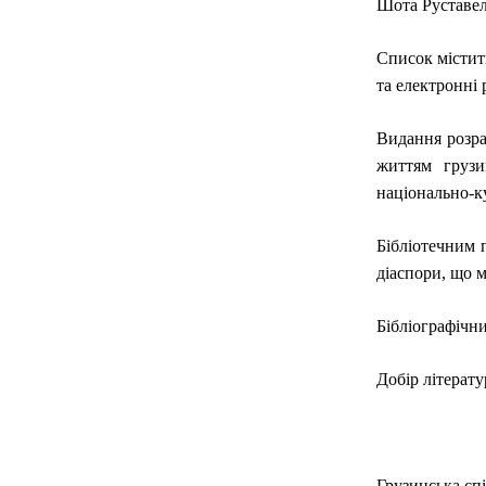
Шота Руставел
Список містить
та електронні
Видання розра
життям грузи
національно-к
Бібліотечним 
діаспори, що 
Бібліографічн
Добір літерату
Грузинська спі