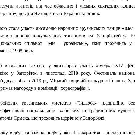
иступи артистів під час обласних і міських святкових конц
ортиці», до Дня Незалежності України та інших.
ою стала участь ансамблю народних грузинських танців «Імед
ьмів національно-культурних товариств (м. Запоріжжя) та В
ціональних спільнот «Ми – українські», який проходить у
асті з 1998 року.
 з визначних заходів, у яких брав участь «Імеді»: XIV фес
 кіно у Запоріжжі в листопаді 2018 року, Фестиваль націона
’єднує світ» в 2019 р., Міський творчий конкурс «Перлина За
тримав нагороду в номінації «хореографія»).
бойових грузинських мистецтв «Чидаоба» традиційно бер
 фестивалі національних воїнських та традиційних культур
натолія Єрмака, що проходить щорічно у Запоріжжі.
року відбулася значна подія у житті товариства – почала прац