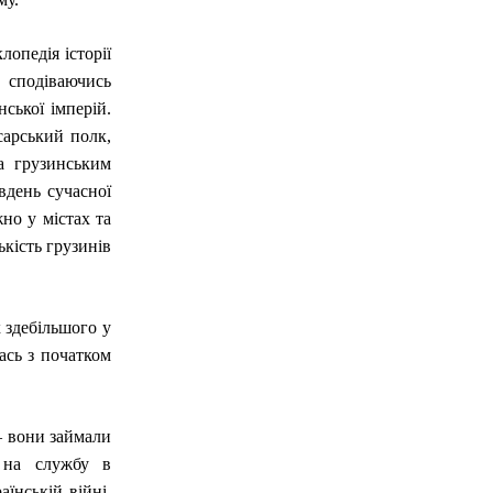
опедія історії
 сподіваючись
ської імперій.
сарський полк,
а грузинським
вдень сучасної
но у містах та
ькість грузинів
 здебільшого у
ась з початком
— вони займали
 на службу в
аїнській війні,