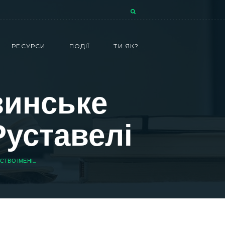
РЕСУРСИ
ПОДІЇ
ТИ ЯК?
зинське
Руставелі
ТВО ІМЕНІ...