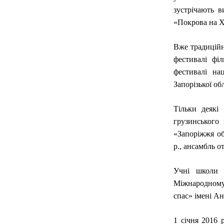
зустрічають в
«Покрова на Х
Вже традиційн
фестивалі філ
фестивалі на
Запорізької обл
Тільки деякі
грузинського
«Запоріжжя об
р., ансамбль о
Учні школи 
Міжнародному
спас» імені А
1 січня 2016 