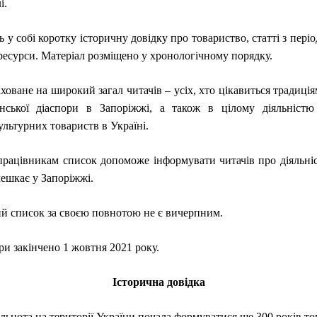
і.
 у собі коротку історичну довідку про товариство, статті з пер
 ресурси. Матеріал розміщено у хронологічному порядку.
ховане на широкий загал читачів – усіх, хто цікавиться традиція
нської діаспори в Запоріжжі, а також в цілому діяльністю
ультурних товариств в Україні.
працівникам список допоможе інформувати читачів про діяльніс
мешкає у Запоріжжі.
ий список за своєю повнотою не є вичерпним.
ри закінчено 1 жовтня 2021 року.
Історична довідка
льнота на території України почала формуватися ще 300 років то