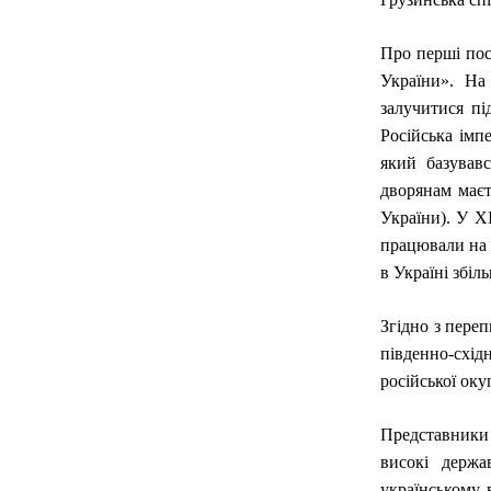
Про перші пос
України». На
залучитися пі
Російська імп
який базував
дворянам маєт
України). У Х
працювали на д
в Україні збіл
Згідно з пере
південно-схід
російської оку
Представники 
високі держ
українському в