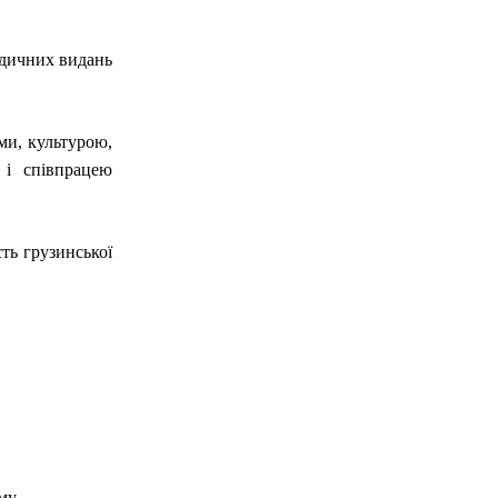
іодичних видань
ми, культурою,
 і співпрацею
ть грузинської
му.