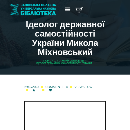
Ідеолог державної
самостійності
України Микола
Міхновський
HOME
...
З УКРАЇНОЮ В СЕРЦІ
ІДЕОЛОГ ДЕРЖАВНОЇ САМОСТІЙНОСТІ УКРАЇНИ...
29.03.2023
COMMENTS - 0
VIEWS - 647