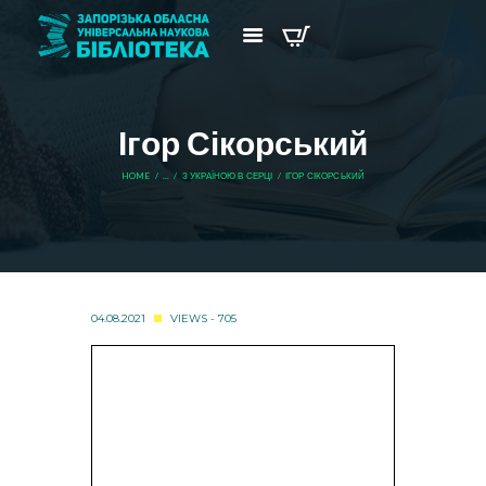
Ігор Сікорський
HOME
...
З УКРАЇНОЮ В СЕРЦІ
ІГОР СІКОРСЬКИЙ
04.08.2021
VIEWS - 705