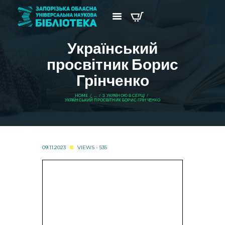
Український
просвітник Борис
Грінченко
HOME
...
З УКРАЇНОЮ В СЕРЦІ
УКРАЇНСЬКИЙ ПРОСВІТНИК БОРИС ГРІНЧЕНКО
09.11.2023
VIEWS - 535