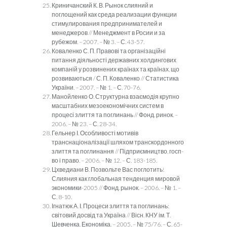
Криничанский К. В. Рынок слияний и
поглощений как среда реализации функции
стимулирования предпринимателей и
менеджеров // Менеджмент в Росии и за
рубежом. – 2007. – № 3. – С. 43-57.
Коваленко С. П. Правові та організаційні
питання діяльності державних холдингових
компаній у розвинених країнах та країнах, що
розвиваються / С. П. Коваленко // Статистика
України. – 2007. – № 1. – С. 70-76.
Манойленко О. Структурна взаємодія крупно
масштабних мезоекономічних систем в
процесі злиття та поглинань // Фонд. ринок. –
2006. – № 23. – С. 28-34.
Гельнер І. Особливості мотивів
транснаціоналізації шляхом транскордонного
злиття та поглинання // Підприємництво, госп-
во і право. – 2006. – № 12. – С. 183-185.
Цхведиани В. Позвольте Вас поглотить!
Слияния как глобальная тенденция мировой
экономики-2005 // Фонд. рынок. – 2006. – № 1. –
С. 8-10.
Ігнатюк А. І. Процеси злиття та поглинань:
світовий досвід та Україна // Вісн. КНУ ім. Т.
Шевченка. Економіка. – 2005. – № 75/76. – С. 65-