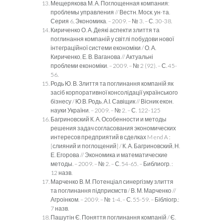
Мещерякова М. А. Поглощенная компания:
проблемы управления // Вестн. Моск. ун-та.
Серия 6, Экономика. – 2009. – № 3. – С. 30-38.
Кириченко О. А. Деякі аспекти злиття та
поглинання компаній у світлі побудови нової
інтеграційної системи економіки / О. А.
Кириченко, Е. В. Ваганова // Актуальні
проблеми економіки. – 2009. – № 2 (92). – С. 45-
56.
Родь Ю. В. Злиття та поглинання компаній як
засіб корпоративної консолідації українського
бізнесу / Ю.В. Родь, А.І. Савіщик // Вісник екон.
науки України. – 2009. – № 2. – С. 122-125
Багриновский К. А. Особенности и методы
решения задач согласования экономических
интересов предприятий в сделках M end A :
[слияний и поглощений] / К. А. Багриновский, Н.
Е. Егорова // Экономика и математические
методы. – 2009. – № 2. – С. 54-65. – Библиогр. :
12 назв.
Марченко В. М. Потенціал синергізму злиття
та поглинання підприємств / В. М. Марченко //
Агроінком. – 2009. – № 1-4. – С. 55-59. – Бібліогр.:
7 назв.
Пашутін Є. Поняття поглинання компаній / Є.