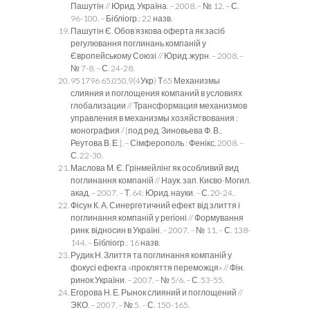
Пашутін // Юрид. Україна. – 2008. – № 12. – С.
96-100. – Бібліогр.: 22 назв.
Пашутін Є. Обов’язкова оферта як засіб
регулювання поглинань компаній у
Європейському Союзі // Юрид. журн. – 2008. –
№ 7-8. – С. 24-28.
951796 65.050.9(4Укр) Т65 Механизмы
слияния и поглощения компаний в условиях
глобализации // Трансформация механизмов
управления в механизмы хозяйствования :
монография / [под ред. Зиновьева Ф. В.,
Реутова В. Е.]. – Сімферополь : Фенікс, 2008. –
С. 22-30.
Маслова М. Є. Грінмейлінг як особливий вид
поглинання компаній // Наук. зап. Києво-Могил.
акад. – 2007. – Т. 64: Юрид. науки. – С. 20-24.
Фісун К. А. Синергетичний ефект від злиття і
поглинання компаній у регіоні // Формування
ринк. відносин в Україні. – 2007. – № 11. – С. 138-
144. – Бібліогр.: 16 назв.
Рудик Н. Злиття та поглинання компаній у
фокусі ефекта «прокляття переможця» // Фін.
ринок України. – 2007. – № 5/6. – С. 53-55.
Егорова Н. Е. Рынок слияний и поглощений //
ЭКО. – 2007. – № 5. – С. 150-165.