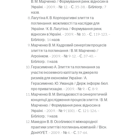
В. М. Марченко // Формування ринк. відносин в
Україні. – 2009. – № 12. – С. 35-38. – Бібліогр.: 7
назв.
Лагутіна К. В. Корпоративні злиття та
поглинання: можливості та наслідки для
України / К. В. Лагутіна // Формування ринк.
відносин в Україні. – 2009. – № 10. – С. 119-123. –
Бібліогр.: 14 назв.
Марченко В. М. Кадровий синергізм процесів
злиття та поглинання / В. М. Марченко //
Агроінком. – 2009. – № 9-12. – С. 37-40. –
Бібліогр.: 8 назв.
Герасименко А. Злиття та поглинання за
участю іноземного капіталу як джерело
ризиків для економіки України / А.
Герасименко, Ю. Уманців // Держ. інформ. бюл.
про приватизацію. – 2009. – № 9. – С. 8-9.
Марченко В. М. Випадковості в синергетичній
концепції дослідження процесів злиття / В. М.
Марченко // Формування ринк. відносин в
Україні. – 2009. – № 9 (100). – С. 121-126. –
Бібліогр.: 9 назв.
Македон В. В. Особливості міжнародної
практики злиттів і поглинань компаній // Вісн.
ДонНУЕТ. – 2009. – № 4. – С. 57-64.