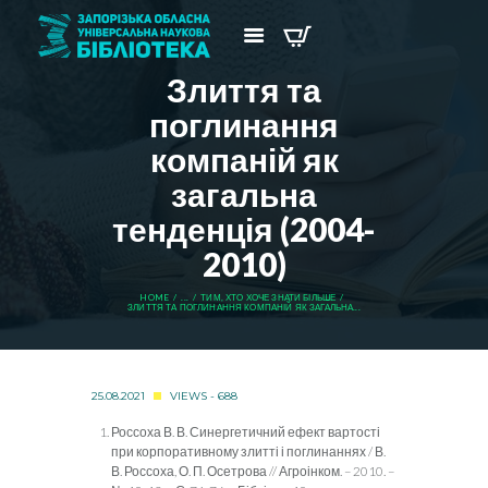
Злиття та
поглинання
компаній як
загальна
тенденція (2004-
2010)
HOME
...
ТИМ, ХТО ХОЧЕ ЗНАТИ БІЛЬШЕ
ЗЛИТТЯ ТА ПОГЛИНАННЯ КОМПАНІЙ ЯК ЗАГАЛЬНА...
25.08.2021
VIEWS - 688
Россоха В. В. Синергетичний ефект вартості
при корпоративному злитті і поглинаннях / В.
В. Россоха, О. П. Осетрова // Агроінком. – 2010. –