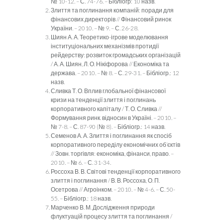
№ 10-12. – С. 74-76. – Бібліогр: 10 назв.
Злиття та поглинання компаній: поради для
фінансових директорів // Фінансовий ринок
України. – 2010. – № 9. – С. 26-28.
Шиян А. А. Теоретико-ігрове моделювання
інституціональних механізмів протидії
рейдерству: розвиток громадських організацій
/ А. А. Шиян, Л. О. Нікіфорова // Економіка та
держава. – 2010. – № 8. – С. 29-31. – Бібліогр.: 12
назв.
Сливка Т. О. Вплив глобальної фінансової
кризи на тенденції злиття і поглинань
корпоративного капіталу / Т. О. Сливка //
Формування ринк. відносин в Україні. – 2010. –
№ 7-8. – С. 87-90 (№ 8). – Бібліогр.: 14 назв.
Семенов А. А. Злиття і поглинання як спосіб
корпоративного переділу економічних об’єктів
// Зовн. торгівля: економіка, фінанси, право. –
2010. – № 6. – С. 31-34.
Россоха В. В. Світові тенденції корпоративного
злиття і поглинання / В. В. Россоха, О. П.
Осетрова // Агроінком. – 2010. – № 4-6. – С. 50-
55. – Бібліогр.: 18 назв.
Марченко В. М. Дослідження природи
флуктуацій процесу злиття та поглинання /