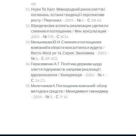
68.
Нгуен Тхі Хант. Міжнародний ринок злиттів і
поглинань: останні тенденції і перспективи
росту // Персонал. – 2005. – № 2. – С. 58-63.
Юридические аспекты реализации сделок по
слиянию и поглощению // Фин. консультация. –
2005. – № 7/8. – С. 8/14.
Мельникова Ю. Н. Слияния и поглощения
компаний в области консалтинга и аудита //
Вестн. Моск. ун-та. Серия: Экономика. – 2005. –
№ 6. – С. 89-103.
Герасименко А. Г. Політика держави щодо
злиття підприємств: напрями реалізації і
вдосконалення // Конкуренція. – 2004. – № 4. –
С. 16-21.
Молотников А. Поглощение компаний: обзор
методов и средств // Менеджмент і менеджер.
– 2004. – № 5. – С. 9-14.