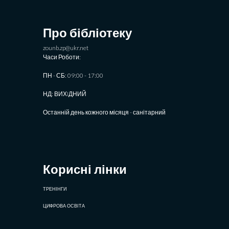
Про бібліотеку
zounb.zp@ukr.net
Часи Роботи:
ПН - СБ: 09:00 - 17:00
НД: ВИХIДНИЙ
Останній день кожного місяця - санітарний
Корисні лінки
ТРЕНІНГИ
ЦИФРОВА ОСВІТА