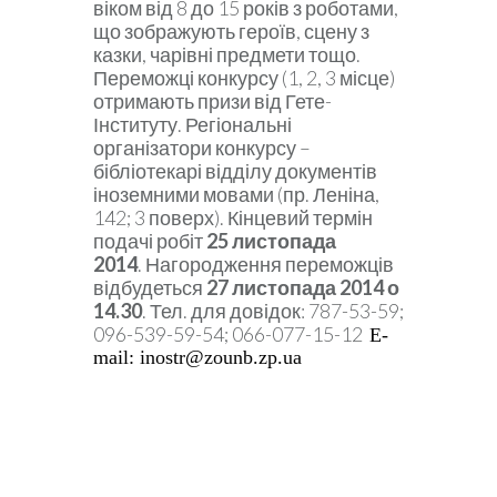
віком
від 8 до 15 років з роботами,
що зображують
героїв, сцену з
казки, чарівні предмети тощо.
Переможці конкурсу (1, 2, 3 місце)
отримають призи від Гете-
Інституту. Регіональні
організатори конкурсу –
бібліотекарі
відділу документів
іноземними мовами (
пр. Леніна,
142; 3 поверх).
Кінцевий термін
подачі робіт
25 листопада
2014
.
Нагородження переможців
відбудеться
27 листопада 2014 о
14.30
.
Тел. для довідок: 787-53-59;
096-539-59-54; 066-077-15-12
E-
mail: inostr@zounb.zp.ua