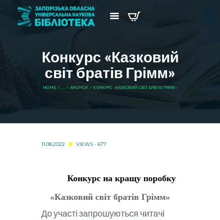
Конкурс «Казковий
світ братів Грімм»
HOME
...
АНОНСИ
КОНКУРС «КАЗКОВИЙ СВІТ БРАТІВ ГРІММ»
11.08.2022
VIEWS - 677
Конкурс на кращу поробку
«Казковий світ братів Грімм»
До участі запрошуються читачі