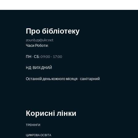
Про бібліотеку
zounb.zp@ukr.net
Часи Роботи:
ПН - СБ: 09:00 - 17:00
НД: ВИХIДНИЙ
Останній день кожного місяця - санітарний
Корисні лінки
ТРЕНІНГИ
ЦИФРОВА ОСВІТА