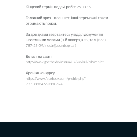
Кінцевий термін подачі робіт: 25.03.15
Головний приз – планшет. Інші переможці також
отримають призи.
За довідками звертайтесь у відділ документів
іноземними мовами (3-й поверх, к. 32, тел. (061)
787-53-59,
inostr@zounb.zp.ua )
Деталі на сайті:
http://www.goethe.de/ins/ua/uk/kie/kul/bib/mn.ht
Хроніка конкурсу
https://www.facebook.com/profile.php?
id=100004659308624