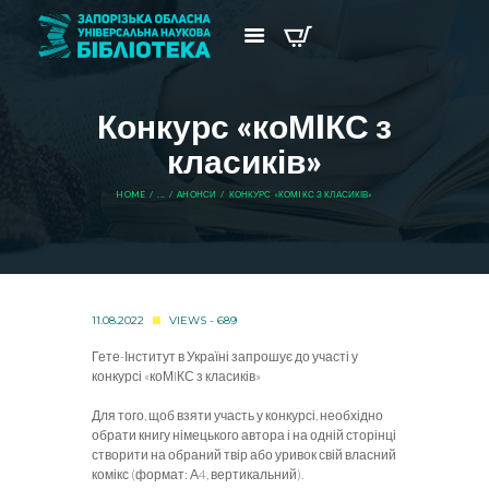
Конкурс «коМIКС з
класиків»
HOME
...
АНОНСИ
КОНКУРС «КОМIКС З КЛАСИКІВ»
11.08.2022
VIEWS - 689
Гете-Інститут в Україні запрошує до участі у
конкурсі «коМIКС з класиків»
Для того, щоб взяти участь у конкурсі, необхідно
обрати книгу німецького автора і на одній сторінці
створити на обраний твір або уривок свій власний
комікс (формат: А4, вертикальний).