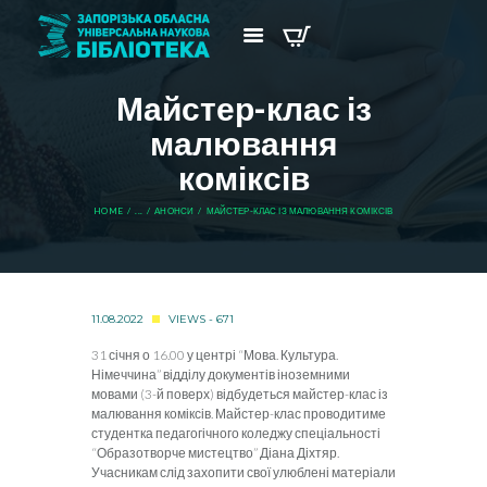
Майстер-клас із
малювання
коміксів
HOME
...
АНОНСИ
МАЙСТЕР-КЛАС ІЗ МАЛЮВАННЯ КОМІКСІВ
11.08.2022
VIEWS - 671
31 січня о 16.00 у центрі “Мова. Культура.
Німеччина” відділу документів іноземними
мовами (3-й поверх) відбудеться майстер-клас із
малювання коміксів. Майстер-клас проводитиме
студентка педагогічного коледжу спеціальності
“Образотворче мистецтво” Діана Діхтяр.
Учасникам слід захопити свої улюблені матеріали