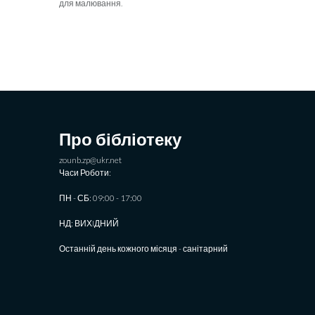
для малювання.
Про бібліотеку
zounb.zp@ukr.net
Часи Роботи:
ПН - СБ: 09:00 - 17:00
НД: ВИХIДНИЙ
Останній день кожного місяця - санітарний