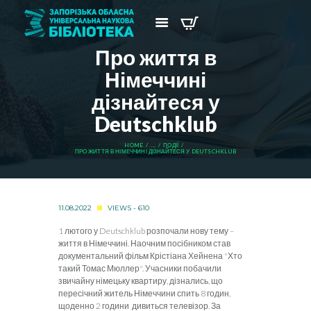
Про життя в
Німеччині
дізнайтеся у
Deutschklub
HOME
...
ПОДІЇ
ПРО ЖИТТЯ В НІМЕЧЧИНІ ДІЗНАЙТЕСЯ У DEUTSCHKLUB
11.08.2022
VIEWS - 610
1 лютого у Deutschklub розпочали нову тему –
життя в Німеччині. Наочним посібником став
документальний фільм Крістіана Хейнена "Хто
такий Томас Мюллер". Учасники побачили
звичайну німецьку квартиру, дізнались, що
пересічний житель Німеччини спить 8 годин,
щоденно 2 години дивиться телевізор. За