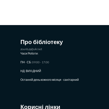
Про бібліотеку
zounb.zp@ukr.net
Часи Роботи:
ПН - СБ: 09:00 - 17:00
НД: ВИХIДНИЙ
Останній день кожного місяця - санітарний
Корисні лінки