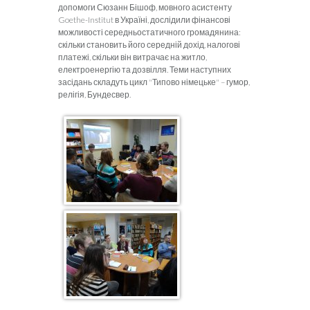
допомоги Сюзанн Бішоф, мовного асистенту
Goethe-Institut в Україні, дослідили фінансові
можливості середньостатичного громадянина:
скільки становить його середній дохід, налогові
платежі, скільки він витрачає на житло,
електроенергію та дозвілля. Теми наступних
засідань складуть цикл "Типово німецьке" – гумор,
релігія, Бундесвер.