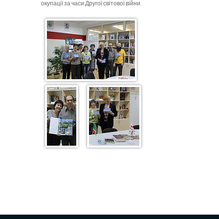
окупації за часи Другої світової війни.
Ч
и
т
а
т
ь
п