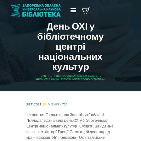
День ОХІ у
бібліотечному
центрі
національних
культур
HOME
...
ЦЕНТР НАЦИОНАЛЬНЫХ КУЛЬТУР
ДЕНЬ ОХІ У БІБЛІОТЕЧНОМУ ЦЕНТРІ НАЦІОНАЛЬНИХ...
29.11.2021
VIEWS - 727
28 жовтня Грецька рада Запорізької області
“Еллада” відзначила День ОХІ у бібліотечному
центрі національних культур “Сузір'я”. Цей день є
знаковим в історії Греції. Саме в цей день народ
країни сказав "Ні" (грецькою – Охі) італійській