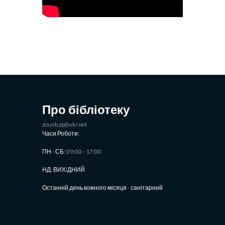
Про бібліотеку
zounb.zp@ukr.net
Часи Роботи:
ПН - СБ: 09:00 - 17:00
НД: ВИХIДНИЙ
Останній день кожного місяця - санітарний