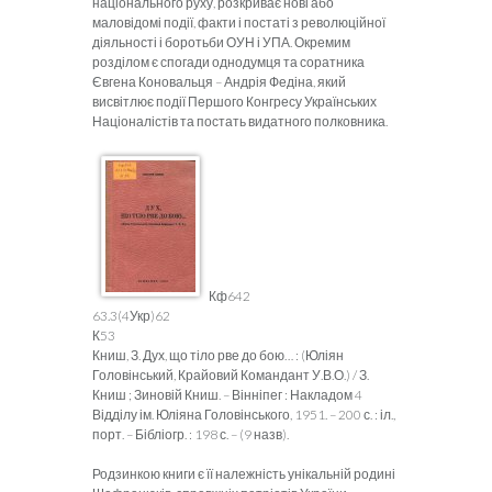
національного руху, розкриває нові або
маловідомі події, факти і постаті з революційної
діяльності і боротьби ОУН і УПА. Окремим
розділом є спогади однодумця та соратника
Євгена Коновальця – Андрія Федіна, який
висвітлює події Першого Конгресу Українських
Націоналістів та постать видатного полковника.
Кф642
63.3(4Укр)62
К53
Книш, З. Дух, що тіло рве до бою… : (Юліян
Головінський, Крайовий Командант У.В.О.) / З.
Книш ; Зиновій Книш. – Вінніпег : Накладом 4
Відділу ім. Юліяна Головінського, 1951. – 200 с. : іл.,
порт. – Бібліогр. : 198 с. – (9 назв).
Родзинкою книги є її належність унікальній родині