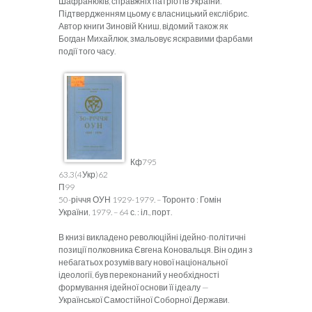
Шафранюків, справжніх патріотів України.
Підтвердженням цьому є власницький екслібрис.
Автор книги Зиновій Книш, відомий також як
Богдан Михайлюк, змальовує яскравими фарбами
події того часу.
Кф795
63.3(4Укр)62
П99
50-річчя ОУН 1929-1979. – Торонто : Гомін
України, 1979. – 64 с. : іл., порт.
В книзі викладено революційні ідейно-політичні
позиції полковника Євгена Коновальця. Він один з
небагатьох розумів вагу нової національної
ідеології, був переконаний у необхідності
формування ідейної основи її ідеалу —
Української Самостійної Соборної Держави.