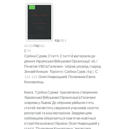
Кф 851
63.3(4Укр)62
С75
Срібна Сурма. Статті. Статті й матеріали до
діяння Української Військової Організації: зб.//
Початки УВО в Галичині / зібрав, упоряд. І заред.
Зіновій Книшю- Торонто: Срібна Сурм.,[б.р.].-С.
124-145. Осип Навроцький. Полковник Євген
Коновалець.
Книга “Срібна Сурма” присвячена створенню
Української Військової Організації в Галичині,
зокрема у Львові. До збірника увійшли п'ять
статей, які містять свідчення учасників, газетні
репортажі та інші матеріали. Завдяки цим
публікаціям зберігаються пам'ятки новітньої
історії Незалежної України. Осип Навроцький у
статті “Полковник Коновалець” висвітлює