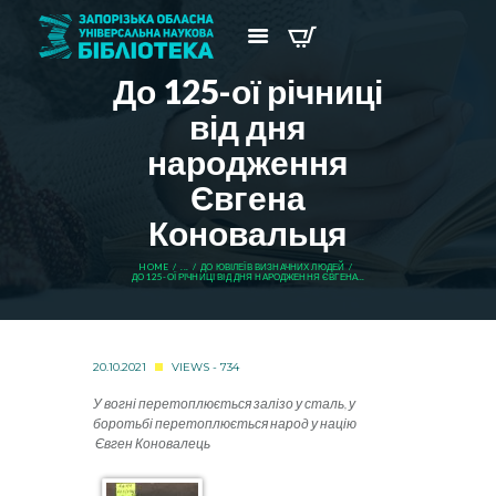
До 125-ої річниці
від дня
народження
Євгена
Коновальця
HOME
...
ДО ЮВІЛЕЇВ ВИЗНАЧНИХ ЛЮДЕЙ
ДО 125-ОЇ РІЧНИЦІ ВІД ДНЯ НАРОДЖЕННЯ ЄВГЕНА...
20.10.2021
VIEWS - 734
У вогні перетоплюється залізо у сталь, у
боротьбі перетоплюється народ у націю
Євген Коновалець