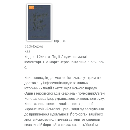
Кф 584
63.3(4Укр)6
К33
Кедрин І. Життя- Події-Люди: спомини і
коментарі.- Ню-Йорк : Червона Калина, 1976.- 724
с.
Книга спогадів дає можливість читачу отримати
достовірну інформацію щодо важливих
історичних подій в житті українського народу.
Один з героїв спогадів Кедрина – полковник Євген
Коновалець, лідер українського визвольного руху.
Коновалець стояв на чолі новостворенної
Української Військової Організації від заснування
до припинення її діяльності Його організаційних
хист, військово-політичний авторитет сприяли
визвольній боротьбі за незалежність України.