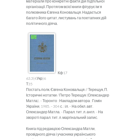
матеріали про конкретні факти дій підпільної
організації. Протягом всієї книги фігурує ім'я
полковника Євгена Коновальця. Надається
багато його цитат, листувань та поетапних дій
політичного діяча.
Кф17
63.3(4Укр)6
Т35
Постать полк. Євгена Коновальця // Терещук, П.
Історичні нотатки / Петро Терещук (Олександер
Матла). – Торонто : Накладом автора : Гомін
України, 1985. – 304 с. : іл. – На обкл. авт.
Олександер Матла. – Парал. тит. л. англ. – На
звороті парал. тит. л. маргінальний запис.
Книга під редакцією Олександра Матли,
провідного діяча і учасника українського