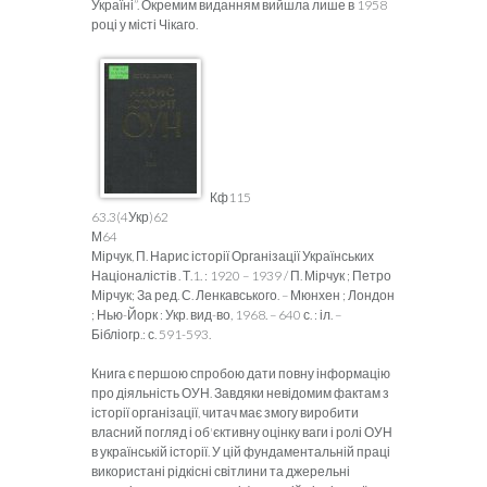
Україні”. Окремим виданням вийшла лише в 1958
році у місті Чікаго.
Кф115
63.3(4Укр)62
М64
Мірчук, П. Нарис історії Організації Українських
Націоналістів . Т.1. : 1920 – 1939 / П. Мірчук ; Петро
Мірчук; За ред. С. Ленкавського. – Мюнхен ; Лондон
; Нью-Йорк : Укр. вид-во, 1968. – 640 с. : іл. –
Бібліогр.: с. 591-593.
Книга є першою спробою дати повну інформацію
про діяльність ОУН. Завдяки невідомим фактам з
історії організації, читач має змогу виробити
власний погляд і об'єктивну оцінку ваги і ролі ОУН
в українській історії. У цій фундаментальній праці
використані рідкісні світлини та джерельні