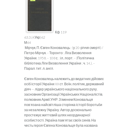
Кф 119
63.3.(4Укр)62
М64
Мірчук, П. Євген Коновалець : (у 20-річчя смерті) /
Петро Мірчук. – Торонто : Ліга Визволення
України, 1958. – 108 с. : іл., порт. – (Політична
бібліотека Ліги Визволення України ; ч. 14.). –
Парал. тит. л. англ.
Євген Коновалець належить до видатних дійових
осіб історії України XX ст. Воїн, політик, державний
діяч — лідер українського національного руху,
засновник Організації Українських Націоналістів,
полковник Армії УНР. З іменем Коновальця
пов'язана найсвітліша сторінка історії боротьби
за незалежну Україну. Автор досконально
простежує життєвий шлях неординарної
особистості. Україна пам'ятає своїх синів. На
честь героя Євгена Коновальця була названа