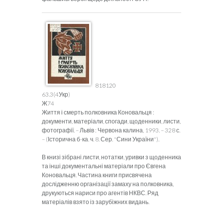
818120
63.3(4Укр)
Ж74
Життя і смерть полковника Коновальця :
документи, матеріали, спогади, щоденники, листи,
фотографії. – Львів : Червона калина, 1993. – 328 с.
– (Історична б-ка. ч. 8. Сер. "Сини України").
В книзі зібрані листи, нотатки, уривки з щоденника
та інші документальні матеріали про Євгена
Коновальця. Частина книги присвячена
дослідженню організації замаху на полковника,
друкуються нариси про агентів НКВС. Ряд
матеріалів взято із зарубіжних видань.