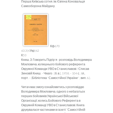
Перша Київська сотня. ім. Євгена Коновальця
Самооборона Майдану.
Кф670
63.3(4Укр)62
К53
Книш, З. Говорить Підгір'я : розповідь Володимира
Мокловича, колишнього бойового референта
Окружної Команди УВО в Станиславові / Списав
Зиновій Книш. – Чікаго : [б. в.], 1958. – 104 с. : іл.,
порт. – (Бібліотека "Самостійної України" ; вип. 6.).
Читач має змогу ознайомитись з розповіддю
Володимира Мокловича, одного з небагатьох
перших бойовиків Української Військової
Організації, колись Бойового Референта в
Окружній Команді УВО в Станиславові. Книга
друкувалася частинами в газеті “Самостійній