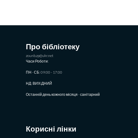
Про бібліотеку
zounb.zp@ukr.net
Часи Роботи:
ПН - СБ: 09:00 - 17:00
НД: ВИХIДНИЙ
Останній день кожного місяця - санітарний
Корисні лінки