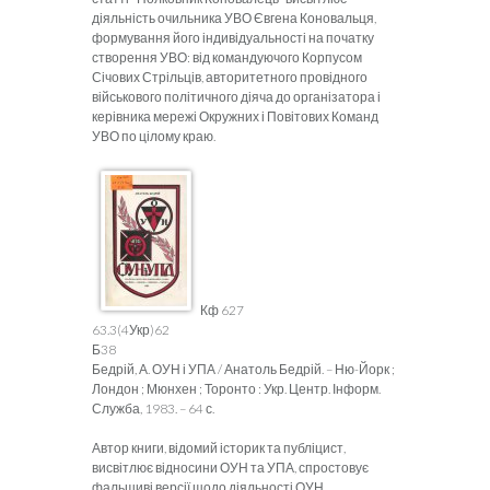
діяльність очильника УВО Євгена Коновальця,
формування його індивідуальності на початку
створення УВО: від командуючого Корпусом
Січових Стрільців, авторитетного провідного
військового політичного діяча до організатора і
керівника мережі Окружних і Повітових Команд
УВО по цілому краю.
Кф 627
63.3(4Укр)62
Б38
Бедрій, А. ОУН і УПА / Анатоль Бедрій. – Ню-Йорк ;
Лондон ; Мюнхен ; Торонто : Укр. Центр. Інформ.
Служба, 1983. – 64 с.
Автор книги, відомий історик та публіцист,
висвітлює відносини ОУН та УПА, спростовує
фальшиві версії щодо діяльності ОУН.