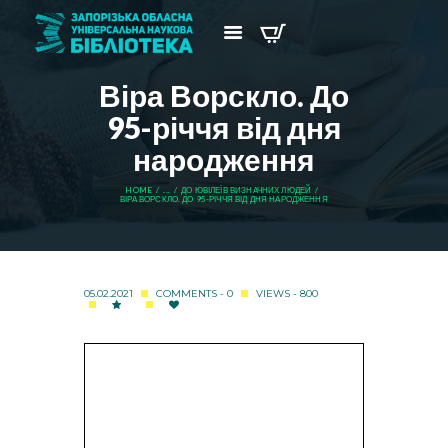
Віра Ворскло. До
95-річчя від дня
народження
HOME
...
ДО ЮВІЛЕЇВ ВИЗНАЧНИХ ЛЮДЕЙ
ВІРА ВОРСКЛО. ДО 95-РІЧЧЯ ВІД ДНЯ НАРОДЖЕННЯ
05.02.2021
COMMENTS - 0
VIEWS - 800