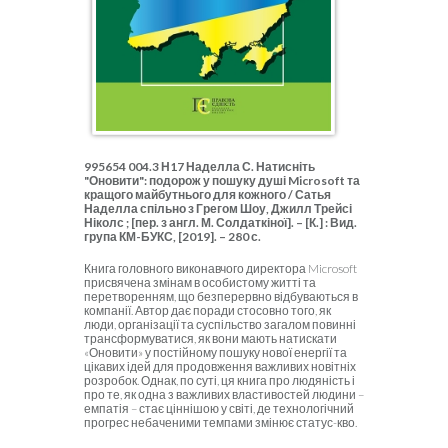
995654 004.3 Н17 Наделла С. Натисніть
"Оновити": подорож у пошуку душі Microsoft та
кращого майбутнього для кожного / Сатья
Наделла спільно з Грегом Шоу, Джилл Трейсі
Ніколс ; [пер. з англ. М. Солдаткіної]. – [К.] : Вид.
група КМ-БУКС, [2019]. – 280 с.
Книга головного виконавчого директора Microsoft
присвячена змінам в особистому житті та
перетворенням, що безперервно відбуваються в
компанії. Автор дає поради стосовно того, як
люди, організації та суспільство загалом повинні
трансформуватися, як вони мають натискати
«Оновити» у постійному пошуку нової енергії та
цікавих ідей для продовження важливих новітніх
розробок. Однак, по суті, ця книга про людяність і
про те, як одна з важливих властивостей людини –
емпатія – стає ціннішою у світі, де технологічний
прогрес небаченими темпами змінює статус-кво.