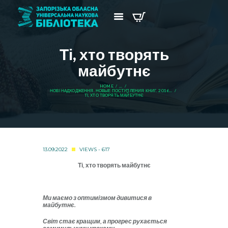
Ті, хто творять
майбутнє
HOME
...
НОВІ НАДХОДЖЕННЯ. НОВЫЕ ПОСТУПЛЕНИЯ КНИГ. 2016...
ТІ, ХТО ТВОРЯТЬ МАЙБУТНЄ
13.09.2022
VIEWS - 617
Ті, хто творять майбутнє
Ми маємо з оптимізмом дивитися в
майбутнє.
Світ стає кращим, а прогрес рухається