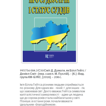
995756 004.3 С50 Сміт Д. Думати, як Білл Гейтс /
Деніел Сміт ; [пер. з англ. М. Пухлій]. – [К.] : Вид.
група КМ-БУКС, [2018]. – 208 с.
Ім’я Білла Гейтса різними людьми сприймається
по-різному. Для одних він – геній IT, для інших – гік,
що завоював світ. Дехто вважає Гейтса символом
капіталістичної зажерливості – адже ця людина
ще до сорока років стала найбагатшою у світі.
Пізніше, в останні роки, почали вважати
ідеальним «благодійником».