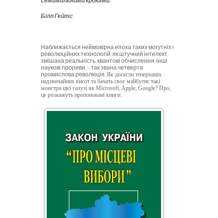
семимильними кроками.
Білл Гейтс
Наближається неймовірна епоха таких могутніх і
революційних технологій, як штучний інтелект,
змішана реальність, квантові обчислення, інші
наукові прориви, – так звана четверта
промислова революція.
Як досягли теперішніх
надзвичайних висот та бачать своє майбутнє такі
монстри цієї галузі як Microsoft, Apple, Google? Про,
це розкажуть пропоновані книги: