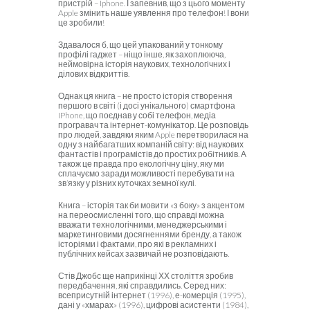
пристрій – Iphone. І запевнив, що з цього моменту
Apple змінить наше уявлення про телефон! І вони
це зробили!
Здавалося б, що цей упакований у тонкому
профілі гаджет – ніщо інше, як захоплююча,
неймовірна історія наукових, технологічних і
ділових відкриттів.
Однак ця книга – не просто історія створення
першого в світі (і досі унікального) смартфона
IPhone, що поєднав у собі телефон, медіа
програвач та інтернет-комунікатор. Це розповідь
про людей, завдяки яким Apple перетворилася на
одну з найбагатших компаній світу: від наукових
фантастів і програмістів до простих робітників. А
також це правда про екологічну ціну, яку ми
сплачуємо заради можливості перебувати на
зв’язку у різних куточках земної кулі.
Книга – історія так би мовити «з боку» з акцентом
на переосмисленні того, що справді можна
вважати технологічними, менеджерськими і
маркетинговими досягненнями бренду, а також
історіями і фактами, про які в рекламних і
публічних кейсах зазвичай не розповідають.
Стів Джобс ще наприкінці ХХ століття зробив
передбачення, які справдились. Серед них:
всеприсутній інтернет (1996), е-комерція (1995),
дані у «хмарах» (1996), цифрові асистенти (1984),