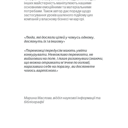
інших майстерність маніпулюють нашими
основними емоційними та матеріальними
потребами. Також автор дає поради щодо
застосування уроків шаленого підйому цих
компаній у власному бізнесі чи кар’єрі.
«Люди, які досягли цілей у чомусь одному,
досягнуть їх і в іншому»
«Переможці передусім мають уміти
конкурувати. Неможливо перемогти, не
вийшовши на поле, і лише ризикнувши (знаючи,
що можна отримати м’ячем по голові),
наразивши себе на поразку, ви досягнете
чогось вартісного.»
Марина Маслова, відділ наукової інформації та
бібліографії