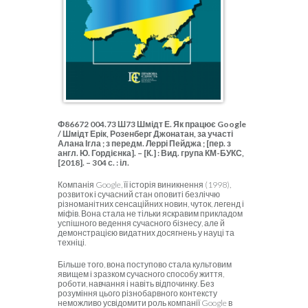
Ф86672 004.73 Ш73 Шмідт Е. Як працює Google
/ Шмідт Ерік, Розенберг Джонатан, за участі
Алана Ігла ; з передм. Леррі Пейджа ; [пер. з
англ. Ю. Гордієнка]. – [К.] : Вид. група КМ-БУКС,
[2018]. – 304 с. : іл.
Компанія Google, її історія виникнення (1998),
розвиток і сучасний стан оповиті безліччю
різноманітних сенсаційних новин, чуток, легенд і
міфів. Вона стала не тільки яскравим прикладом
успішного ведення сучасного бізнесу, але й
демонстрацією видатних досягнень у науці та
техніці.
Більше того, вона поступово стала культовим
явищем і зразком сучасного способу життя,
роботи, навчання і навіть відпочинку. Без
розуміння цього різнобарвного контексту
неможливо усвідомити роль компанії Google в