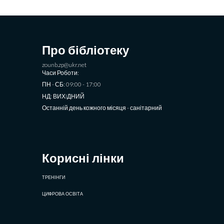
Про бібліотеку
zounb.zp@ukr.net
Часи Роботи:
ПН - СБ: 09:00 - 17:00
НД: ВИХIДНИЙ
Останній день кожного місяця - санітарний
Корисні лінки
ТРЕНІНГИ
ЦИФРОВА ОСВІТА