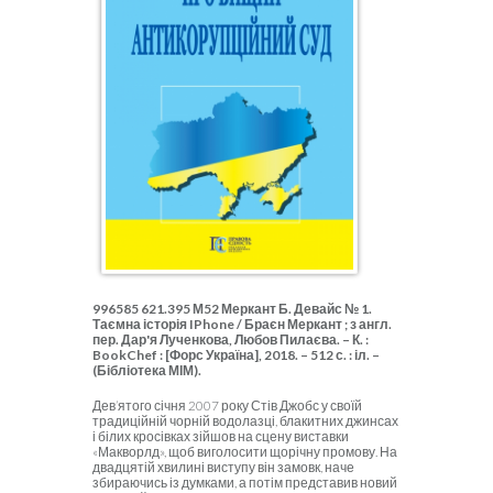
996585 621.395 М52 Меркант Б. Девайс № 1.
Таємна історія IPhone / Браєн Меркант ; з англ.
пер. Дар'я Лученкова, Любов Пилаєва. – К. :
BookChef : [Форс Україна], 2018. – 512 с. : іл. –
(Бібліотека МІМ).
Дев’ятого січня 2007 року Стів Джобс у своїй
традиційній чорній водолазці, блакитних джинсах
і білих кросівках зійшов на сцену виставки
«Макворлд», щоб виголосити щорічну промову. На
двадцятій хвилині виступу він замовк, наче
збираючись із думками, а потім представив новий