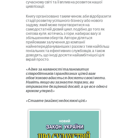
сучасному світі та її вплив на розвиток нашої
цивілізації.
Книгу організовано таким чином, аби відобразити
стадії розвитку успішного бізнесу або нового
задуму, який може перетворитися на
самодостатній дієвий цикл, подібно до того як
снігова куля, котячись з гори, набирає вагу зі
збільшенням обертів. Автори діляться
прийомами залучення до компанії
найнепередбачуваніших і разом з тим найбільш
геніальних та ефективних службовців, а також
доводять, що іноді досягти найамбітнішої цілі
вкрай просто.
«Адже за наявності талановитих
співробітників і грандіозних цілей вам
обов’язково вдасться досягти своєї мети.
Навіть якщо ви зазнаєте поразки, ви
отримаєте безцінний досвід, а це все одно є
кроком уперед.»
«Ставте (майже) недосяжні цілі.»