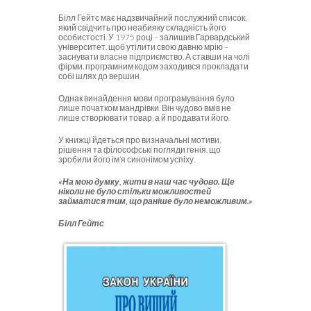
Білл Гейтс має надзвичайний послужний список,
який свідчить про неабияку складність його
особистості. У 1975 році – залишив Гарвардський
університет, щоб утілити свою давню мрію –
заснувати власне підприємство. А ставши на чолі
фірми, програмним кодом заходився прокладати
собі шлях до вершин.
Однак винайдення мови програмування було
лише початком мандрівки. Він чудово вмів не
лише створювати товар, а й продавати його.
У книжці йдеться про визначальні мотиви,
рішення та філософські погляди генія, що
зробили його ім’я синонімом успіху.
«На мою думку, жити в наш час чудово. Ще
ніколи не було стільки можливостей
займатися тим, що раніше було неможливим.»
Білл Гейтс