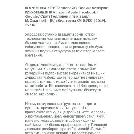
Ф 87073 004.7 Г31 Гелловей С. Велика четвірка:
прихована ДНК
Amazon
,
Apple
,
Facebook
і
Google
/ Скотт Гелловей ; [пер. з англ.
М. Смагіної]. – [К.] : Вид. група КМ-БУКС, [2019]. –
296 с.
Упродовж останніх двадцяти років чотири
технологічні компанії-гіганти дали людству
більше можливостей для задоволення,
спілкування, процвітання та розвитку, ніж будь-
яка інша подібна структура за всю історію свого
існування.
Як цим компаніям вдалося стати настільки
могутніми? Як змогла не істота, а звичайне
комерційне підприємство вкоренитися в наших
душах так глибоко, що тепер здатне змінювати
правила гри: якою може бути компанія і що вона
може робити? Що означають такі безпрецедентні
масштаби і вплив для майбутнього бізнесу та
світової економіки?
Нікому не вдалося так ґрунтовно розкрити
сутність і причини їхньої могутності та
вражаючого успіху, як це зробив Скотт Гелловей.
У притаманному йому непоштивому стилі, який,
напевно, може дозволити собі цей один із
найвідоміших бізнес-професорів світу, Гелловей
докладно розбирає стратегії компаній «Великої
четвірки», показує, як вони із недосяжною для