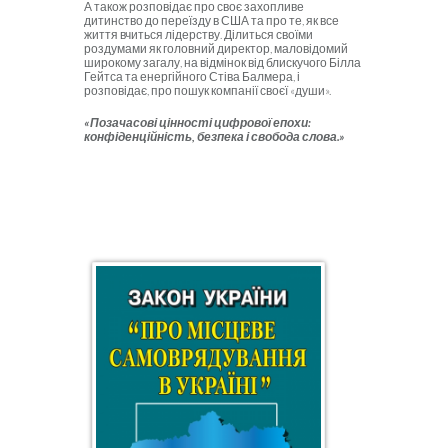
А також розповідає про своє захопливе
дитинство до переїзду в США та про те, як все
життя вчиться лідерству. Ділиться своїми
роздумами як головний директор, маловідомий
широкому загалу, на відмінок від блискучого Білла
Гейтса та енергійного Стіва Балмера, і
розповідає, про пошук компанії своєї «души».
«Позачасові цінності цифрової епохи:
конфіденційність, безпека і свобода слова.»