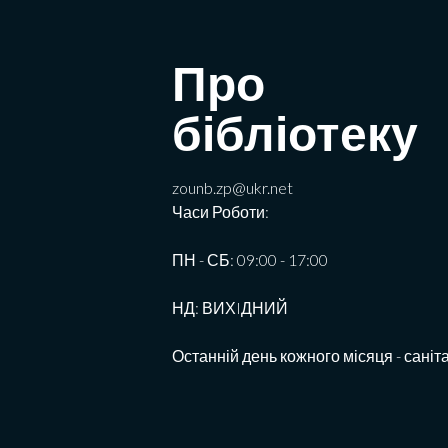
Про
бібліотеку
zounb.zp@ukr.net
Часи Роботи:
ПН - СБ: 09:00 - 17:00
НД: ВИХIДНИЙ
Останній день кожного місяця - саніт