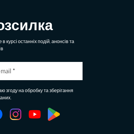
озсилка
 в курсі останніх подій, анонсів та
ів
аю згоду на обробку та зберігання
даних.