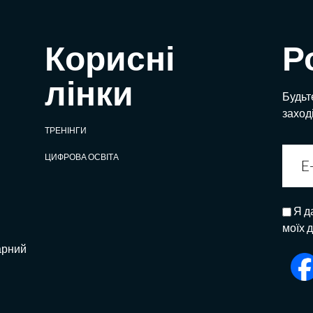
Корисні
Р
лінки
Будьте
заход
ТРЕНІНГИ
ЦИФРОВА ОСВІТА
Я д
моїх 
арний