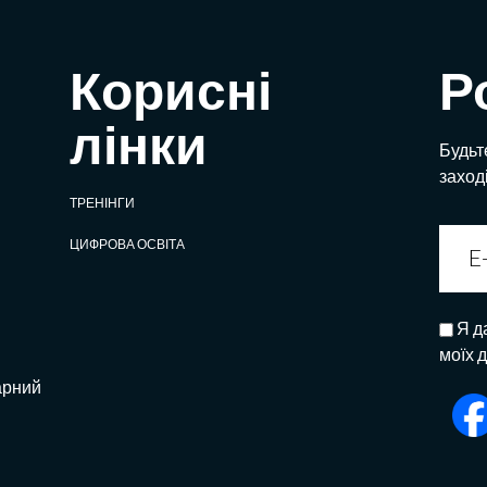
Корисні
Р
лінки
Будьте
заход
ТРЕНІНГИ
ЦИФРОВА ОСВІТА
Я д
моїх 
арний