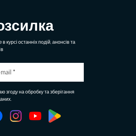
озсилка
 в курсі останніх подій, анонсів та
ів
аю згоду на обробку та зберігання
даних.