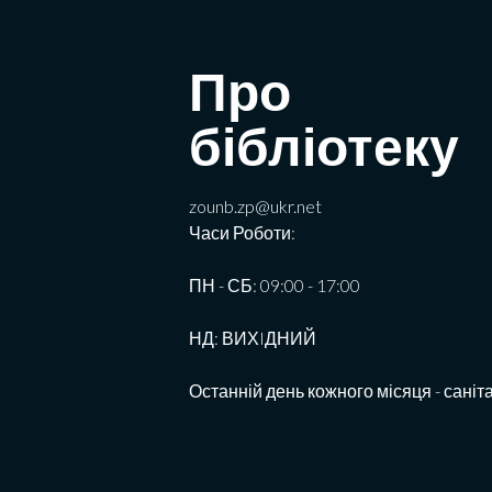
Про
бібліотеку
zounb.zp@ukr.net
Часи Роботи:
ПН - СБ: 09:00 - 17:00
НД: ВИХIДНИЙ
Останній день кожного місяця - саніт