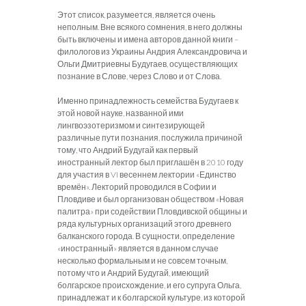
Этот список, разумеется, является очень
неполным. Вне всякого сомнения, в него должны
быть включены и имена авторов данной книги –
филологов из Украины Андрия Александровича и
Ольги Дмитриевны Будугаев, осуществляющих
познание в Слове, через Слово и от Слова.
Именно принадлежность семейства Будугаев к
этой новой науке, названной ими
лингвоэзотеризмом и синтезирующей
различные пути познания, послужила причиной
тому, что Андрий Будугай как первый
иностранный лектор был приглашён в 2010 году
для участия в VI весеннем лектории «Единство
времён». Лекторий проводился в Софии и
Пловдиве и был организован обществом «Новая
палитра» при содействии Пловдивской общины и
ряда культурных организаций этого древнего
балканского города. В сущности, определение
«иностранный» является в данном случае
несколько формальным и не совсем точным,
потому что и Андрий Будугай, имеющий
болгарское происхождение, и его супруга Ольга,
принадлежат и к болгарской культуре, из которой