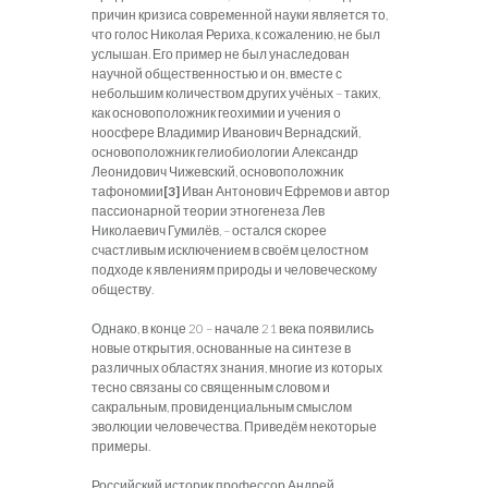
причин кризиса современной науки является то,
что голос Николая Рериха, к сожалению, не был
услышан. Его пример не был унаследован
научной общественностью и он, вместе с
небольшим количеством других учёных – таких,
как основоположник геохимии и учения о
ноосфере Владимир Иванович Вернадский,
основоположник гелиобиологии Александр
Леонидович Чижевский, основоположник
тафономии
[3]
Иван Антонович Ефремов и автор
пассионарной теории этногенеза Лев
Николаевич Гумилёв, – остался скорее
счастливым исключением в своём целостном
подходе к явлениям природы и человеческому
обществу.
Однако, в конце 20 – начале 21 века появились
новые открытия, основанные на синтезе в
различных областях знания, многие из которых
тесно связаны со священным словом и
сакральным, провиденциальным смыслом
эволюции человечества. Приведём некоторые
примеры.
Российский историк профессор Андрей