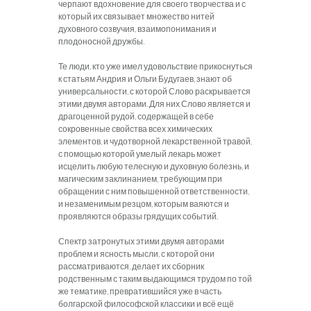
черпают вдохновение для своего творчества и с
который их связывает множество нитей
духовного созвучия, взаимопонимания и
плодоносной дружбы.
Те люди, кто уже имел удовольствие прикоснуться
к статьям Андрия и Ольги Будугаев, знают об
универсальности, с которой Слово раскрывается
этими двумя авторами. Для них Слово является и
драгоценной рудой, содержащей в себе
сокровенные свойства всех химических
элементов, и чудотворной лекарственной травой,
с помощью которой умелый лекарь может
исцелить любую телесную и духовную болезнь, и
магическим заклинанием, требующим при
обращении с ним повышенной ответственности,
и незаменимым резцом, которым ваяются и
проявляются образы грядущих событий.
Спектр затронутых этими двумя авторами
проблем и ясность мысли, с которой они
рассматриваются, делает их сборник
родственным с таким выдающимся трудом по той
же тематике, превратившийся уже в часть
болгарской философской классики и всё ещё