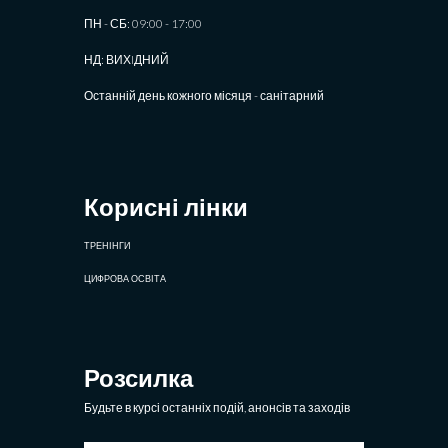
ПН - СБ: 09:00 - 17:00
НД: ВИХIДНИЙ
Останній день кожного місяця - санітарний
Корисні лінки
ТРЕНІНГИ
ЦИФРОВА ОСВІТА
Розсилка
Будьте в курсі останніх подій, анонсів та заходів