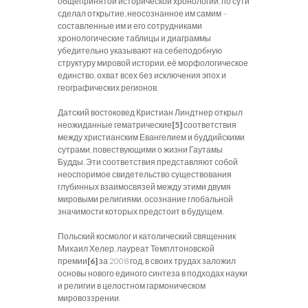
общепринятой исторической хронологии, по сути
сделал открытие, неосознанное им самим –
составленные им и его сотрудниками
хронологические таблицы и диаграммы
убедительно указывают на себеподобную
структуру мировой истории, её морфологическое
единство, охват всех без исключения эпох и
географических регионов.
Датский востоковед Кристиан Линдтнер открыл
неожиданные гематрические
[5]
соответствия
между христианским Евангелием и буддийскими
сутрами, повествующими о жизни Гаутамы
Будды. Эти соответствия представляют собой
неоспоримое свидетельство существования
глубинных взаимосвязей между этими двумя
мировыми религиями, осознание глобальной
значимости которых предстоит в будущем.
Польский космолог и католический священник
Михаил Хелер, лауреат Темплтоновской
премии
[6]
за 2008 год, в своих трудах заложил
основы нового единого синтеза в подходах науки
и религии в целостном гармоническом
мировоззрении.