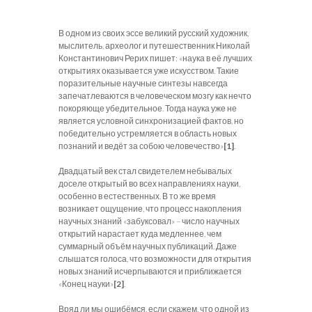
В одном из своих эссе великий русский художник,
мыслитель, археолог и путешественник Николай
Константинович Рерих пишет: «наука в её лучших
открытиях оказывается уже искусством. Такие
поразительные научные синтезы навсегда
запечатлеваются в человеческом мозгу как нечто
покоряюще убедительное. Тогда наука уже не
является условной синхронизацией фактов, но
победительно устремляется в область новых
познаний и ведёт за собою человечество»
[1]
.
Двадцатый век стал свидетелем небывалых
доселе открытый во всех направлениях науки,
особенно в естественных. В то же время
возникает ощущение, что процесс накопления
научных знаний «забуксовал» – число научных
открытий нарастает куда медленнее, чем
суммарный объём научных публикаций. Даже
слышатся голоса, что возможности для открытия
новых знаний исчерпываются и приближается
«Конец науки»
[2]
.
Вряд ли мы ошибёмся, если скажем, что одной из