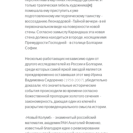
только трагическая гибель художника
[4]
помешала ему приступить к уже
подготовленному им теургическому таинству –
воссозданию Леонардовой «Тайной вечери» в её
первоначальном виде на поверхности новой
стены. Согласно замыслу Карандаша эта новая
стена должна находиться в городе, носящем имя
Премудрости Господней – в столице Болгарии
Софии.
Несколько работающих независимо один от
другого исследователей из России и Болгарии,
среди которых самой яркой звездой является
преждевременно оставившая этот мир Ирина
Вадимовна Сидоренко (1958-2007), убедительно
доказали, что значительные исторические
события происходили во времени согласно
божественной пропорции золотого сечения –
закономерность, дающая один из ключей к
раскрытию провиденциального смысла истории.
«Новый Колумб» – знаменитый российский
математик, академик РАН Анатолий Фоменко,
известный благодаря идее о ревизировании