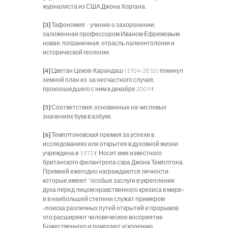
журналиста из США Джона Хоргана.
[3]
Тафономия – учение о захоронении,
заложенная профессором Иваном Ефремовым
новая, пограничная, отрасль палеонтологии и
исторической геологии.
[4]
Цветан Цеков-Карандаш (1924-2010) покинул
земной план из-за несчастного случая,
произошедшего с ним в декабре 2009 г.
[5]
Соответствия, основанные на числовых
значениях букв в азбуке.
[6]
Темплтоновская премия за успехи в
исследованиях или открытия в духовной жизни
учреждена в 1972 г. Носит имя известного
британского филантропа сэра Джона Темплтона.
Премией ежегодно награждаются личности,
которые имеют “особые заслуги в укреплении
духа перед лицом нравственного кризиса в мире»
и в наибольшей степени служат примером
«поиска различных путей открытий и прорывов,
что расширяют человеческое восприятие
Божественного и помогают ускорению