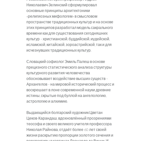
Николаевич Зелинский сформулировал
основные принципы архитектоники
«религиозных мифологем» в смысловом
пространстве традиционных культур и на основе
этих принципов разработал модель сакрального
времени как для существования сегодняшних
культур – христианской, буддийской, иудейской,
исламской, китайской, зороастрийской, так и для
исчезнувших традиционных культур.
Словацкий софиолог Эмиль Палеш в основе
прецизного статистического анализа структуры
культурного развития человечества
обосновывает воздействие высших существ –
Архангелов – на мировой исторический процесс и
воскрешает в лоне современной науки древние
истины, скрытые под буллой на ангелологию,
астрологию и алхимию.
Выдающийся болгарский художник Цветан
Цеков-Карандаш, вдохновлённый прозрениями
теософа и своего великого учителя профессора
Николая Райнова, отдаёт более 60 лет своей
жизни раскрытию пропорции золотого сечения и
перспективы в картинах Леонардо да Винчи. И