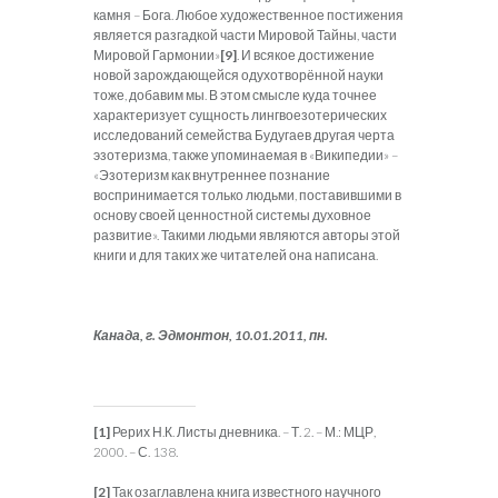
камня – Бога. Любое художественное постижения
является разгадкой части Мировой Тайны, части
Мировой Гармонии»
[9]
. И всякое достижение
новой зарождающейся одухотворённой науки
тоже, добавим мы. В этом смысле куда точнее
характеризует сущность лингвоезотерических
исследований семейства Будугаев другая черта
эзотеризма, также упоминаемая в «Википедии» –
«Эзотеризм как внутреннее познание
воспринимается только людьми, поставившими в
основу своей ценностной системы духовное
развитие». Такими людьми являются авторы этой
книги и для таких же читателей она написана.
Канада, г. Эдмонтон, 10.01.2011, пн.
[1]
Рерих Н.К. Листы дневника. – Т. 2. – М.: МЦР,
2000. – С. 138.
[2]
Так озаглавлена книга известного научного