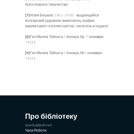
богословного творчества”.
[7]
Илия Бешков (1901-1958) – выдающийся
болгарский художник (живописец, график,
карикатурист и иллюстратор), писатель и педагог.
[8]
Гео Милев. Тайната // Анхира, бр. 7, ноември
1922 г.
[9]
Гео Милев. Тайната // Анхира, №7, ноември
1922 г.
Про бібліотеку
zounb.zp@ukr.net
Часи Роботи: