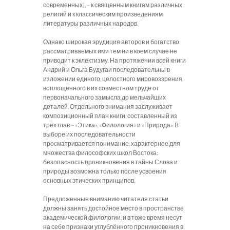
современных), – к священным книгам различных
религий и к классическим произведениям
литературы различных народов.
Однако широкая эрудиция авторов и богатство
рассматриваемых ими тем ни в коем случае не
приводит к эклектизму. На протяжении всей книги
Андрий и Ольга Будугаи последовательны в
изложении единого, целостного мировоззрения,
воплощённого в их совместном труде от
первоначального замысла до мельчайших
деталей. Отдельного внимания заслуживает
композиционный план книги, составленный из
трёх глав – «Этика», «Филология» и «Природа». В
выборе их последовательности
просматривается понимание, характерное для
множества философских школ Востока:
безопасность проникновения в тайны Слова и
природы возможна только после усвоения
основных этических принципов.
Предложенные вниманию читателя статьи
должны занять достойное место в пространстве
академической филологии, и в тоже время несут
на себе признаки углублённого проникновения в