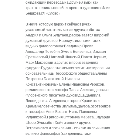
ожидающий перевода на другие языки, как
трактат гениального болгарского художника Илии
Бешкова
[7]
«Слово».
В книге, которую держит сейчас в руках
уважаемый читатель, как и в других работах
Андрия и Ольги Будугаев, раскрывается широкий
духовный кругозор. Наряду с именами таких
видных филологов как Владимир Пропп,
Александр Потебня, Эмиль Бенвенист, Измаил
Срезневский, Николай Шанский, Павел Черных,
Марк Маковский и других, в произведениях
супругов Будугаев можем встретить цитирования
основательницы Теософского общества Елены
Петровны Блаватской, Николая
Константиновича и Елены Ивановны Рерихов,
религиозного философа Павла Александровича
Флоренского, писателя-духовидца Даниила
Леонидовича Андреева, второго Хранителя
Храма человечества Вильяма Дауэра, эзотериков
и теософов Анни Безант, Нины Павловны
Рудниковой, Григория Оттовича Мёбеса, Эдуарда
Шюре, Элизабет Хейч и многих других.
Встречаются и посылания – ссылки на сочинения
великих философов (как древних, так и