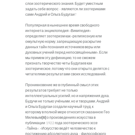
слои эзотерического знания. Будет уместным
задать себе вопрос – являются ли эзотериками
сами Андрий и Ольга Будугаи?
Популярная в нынешнее время свободного
интернета энциклопедия «Википедия»
определяет эзотеризм как «религиозную или
оккультную норму, запрещающую раскрытие
данных тайн познания источников веры или
духовных учений перед непосвящёнными». Если
мы примем эту дефиницию, то не сможем
признать творчество четы Будугаев как
эзотерическое, потому что они открыто делятся с
читателями результатами своих исследований.
Проникновение же в глубинный смысл этих
результатов требует не только
интеллектуальных усилий, но и напряжения духа.
Будучи не только учёными, но и творцами, Андрий
и Ольга Будугаи создали научный труд, к
которому в полной мере относится сказанное Гео
Милевым
[8]
о произведениях искусства в
публикации 1922 года эзотерического эссе
«Тайна»: «Искусство ведёт человечество к
постижению абсолютного духа – философского