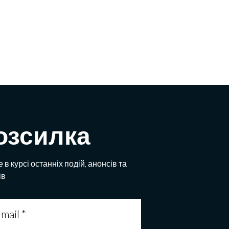
озсилка
 в курсі останніх подій, анонсів та
ів