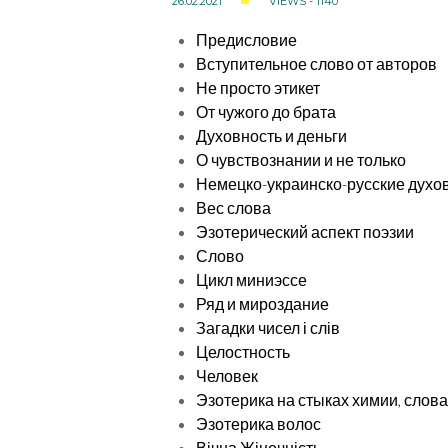
26.02.2021
VIEWS - 1140
Предисловие
Вступительное слово от авторов
Не просто этикет
От чужого до брата
Духовность и деньги
О чувствознании и не только
Немецко-украинско-русские духо
Вес слова
Эзотерический аспект поэзии
Слово
Цикл миниэссе
Ряд и мироздание
Загадки чисел і слів
Целостность
Человек
Эзотерика на стыках химии, слова
Эзотерика волос
Вічна Жіночність