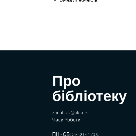
Про
бібліотеку
zounb.zp@ukr.net
Часи Роботи:
ПН - СБ: 09:00 - 17:00