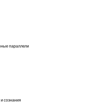
вные параллели
 и сознания