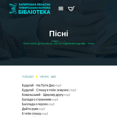
Пісні
HOME
...
ПІСНІ І НОТИ ДО ПІСЕНЬ НА ТЕКСТИ ПОДРУЖЖЯ БУДУГАЇВ
ПІСНІ
11.03.2021
VIEWS - 660
Будугай – На Пути Дао.mp3
Будугай – Спешу к тебе (в музее).mp3
Ковальський – Щирому другу.mp3
Балада о страннике.mp3
Баллада о героях.mp3
Дайте руки.mp3
К тебе спешу.mp3