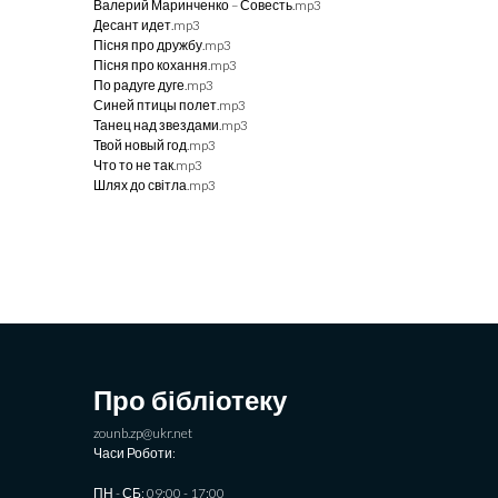
Валерий Маринченко – Совесть.mp3
Десант идет.mp3
Пісня про дружбу.mp3
Пісня про кохання.mp3
По радуге дуге.mp3
Синей птицы полет.mp3
Танец над звездами.mp3
Твой новый год.mp3
Что то не так.mp3
Шлях до світла.mp3
Про бібліотеку
zounb.zp@ukr.net
Часи Роботи:
ПН - СБ: 09:00 - 17:00