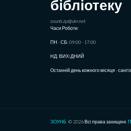
бібліотеку
zounb.zp@ukr.net
Часи Роботи:
ПН - СБ: 09:00 - 17:00
НД: ВИХIДНИЙ
Останній день кожного місяця - саніт
ЗОУНБ
© 2026 Всі права захищені.
П