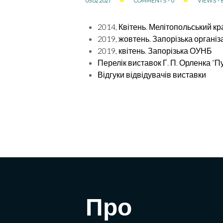
05.02.2021
COMMENTS - 0
VIEWS - 
2014, Квітень. Мелітопольський к
2019, жовтень. Запорізька органі
2019, квітень. Запорізька ОУНБ
Перелік виставок Г. П. Орленка “П
Відгуки відвідувачів виставки
Про