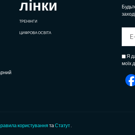
лінки
Будьте
заход
ТРЕНІНГИ
ЦИФРОВА ОСВІТА
Я д
моїх 
арний
равила користування
та
Статут
.