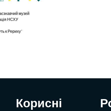
823
раєзнавчий музей
зація НСХУ
уть к Рериху”
Корисні
Р