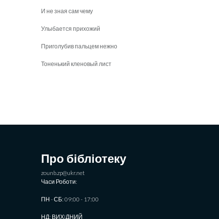
И не зная сам чему
Улыбается прихожий
Приголубив пальцем нежно
Тоненький кленовый лист
Про бібліотеку
zounb.zp@ukr.net
Часи Роботи:
ПН - СБ: 09:00 - 17:00
НД: ВИХIДНИЙ