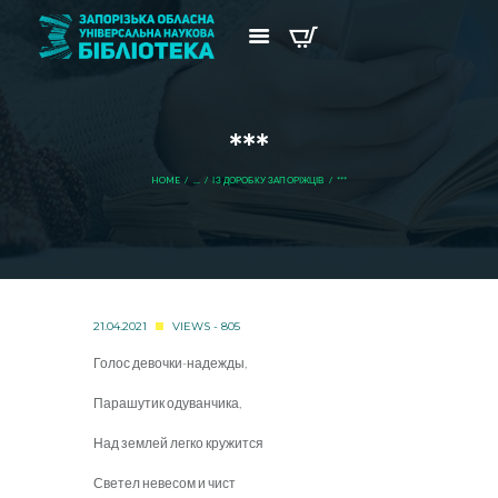
***
HOME
...
ІЗ ДОРОБКУ ЗАПОРІЖЦІВ
***
21.04.2021
VIEWS - 805
Голос девочки-надежды,
Парашутик одуванчика,
Над землей легко кружится
Светел невесом и чист