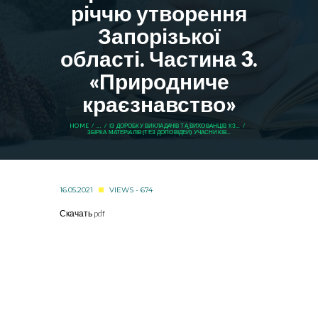
річчю утворення
Запорізької
області. Частина 3.
«Природниче
краєзнавство»
HOME
...
ІЗ ДОРОБКУ ВИКЛАДАЧІВ ТА ВИХОВАНЦІВ КЗ...
ЗБІРКА МАТЕРІАЛІВ (ТЕЗ ДОПОВІДЕЙ) УЧАСНИКІВ...
16.05.2021
VIEWS - 674
Скачать pdf