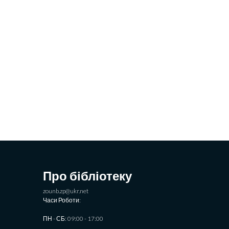
Про бібліотеку
zounb.zp@ukr.net
Часи Роботи:
ПН - СБ: 09:00 - 17:00