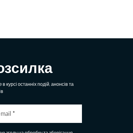
озсилка
 в курсі останніх подій, анонсів та
ів
аю згоду на обробку та зберігання