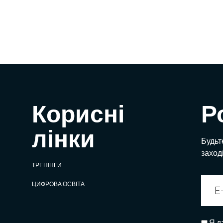
Корисні
Р
лінки
Будьте
заход
ТРЕНІНГИ
ЦИФРОВА ОСВІТА
Я д