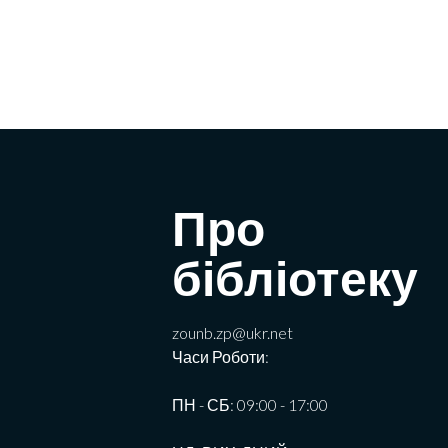
Про
бібліотеку
zounb.zp@ukr.net
Часи Роботи:
ПН - СБ: 09:00 - 17:00