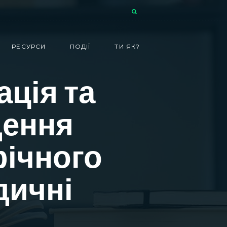
РЕСУРСИ
ПОДІЇ
ТИ ЯК?
ація та
дення
фічного
дичні