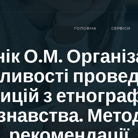
ГОЛОВНА
СЕРВІСИ
ік О.М. Організ
ливості прове
ицій з етногра
знавства. Мето
рекомендації