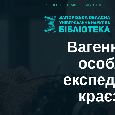
ЗАЧИНЕНО. ВIДКРИЄТЬСЯ 6.08 В 9:00
Вагенн
особ
експед
крає