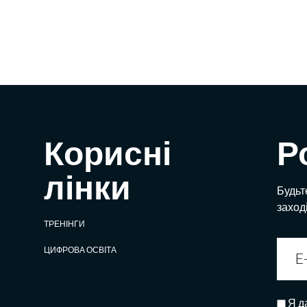
Корисні
Р
лінки
Будьте
заход
ТРЕНІНГИ
ЦИФРОВА ОСВІТА
Я д