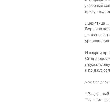
дозорный со
вокруг плане
Жар-птица!… 
Вершина верси
давленья огн
уравновесив
И взором про
Огня зерно л
я сухость ощу
и привкус сол
26-28.10/ 15-
* Воздушный к
** ученик – са