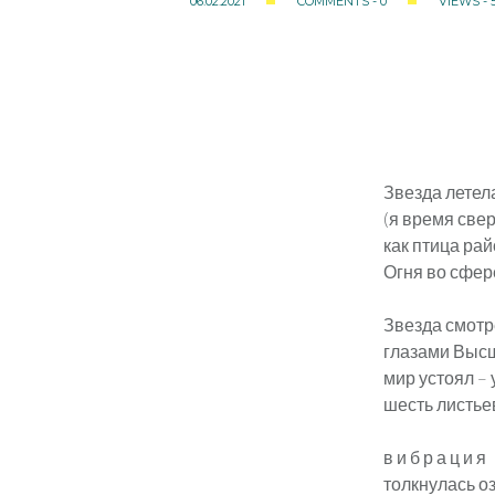
06.02.2021
COMMENTS - 0
VIEWS - 
Звезда летел
(я время свер
как птица рай
Огня во сфер
Звезда смотр
глазами Выс
мир устоял –
шесть листье
в и б р а ц и 
толкнулась о