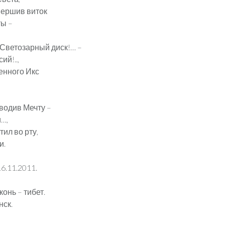
вершив виток
ты –
Светозарный диск!… –
й!..,
енного Икс
!
водив Мечту –
и…,
тил во рту,
и.
16.11.2011.
онь – тибет.
нск.