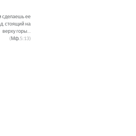
ем сделаешь ее
д, стоящий на
верху горы…
(Мф.5:13)