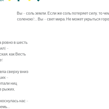
584
Вы – соль земли. Если же соль потеряет силу, то ч
соленою?… Вы – свет мира. Не может укрыться горо
а ровно в шесть
ил) –
ская, как Весть
е!
ела сверху вниз
ших –
 упали ниц
в рыжих,
я коснулась нас –
земь…