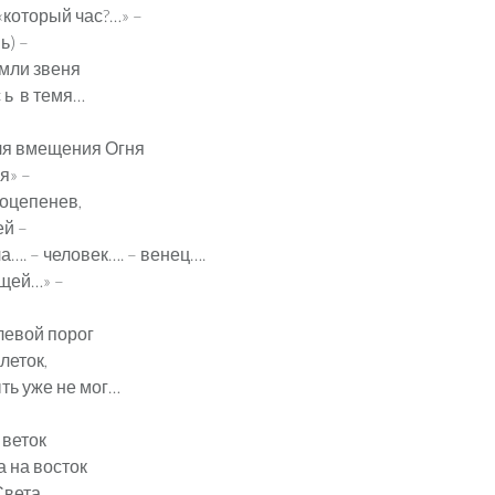
 «который час?…» –
ь) –
мли звеня
 с ь в темя…
ля вмещения Огня
я» –
, оцепенев,
й –
а…. – человек…. – венец….
щей…» –
левой порог
леток,
ть уже не мог…
 веток
а на восток
вета,