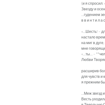
(и я спросил:
Звезду и осен
…гудением зе
в в и н т и л а
«…Шесть! – д
настало врем
на миг в дуге
мне говоряще
«…ты… – **чел
Любви Творя
расширив бо
для чувств и к
я прежним бы
…Меж звезд и
Весть уходил
в Твердыню С