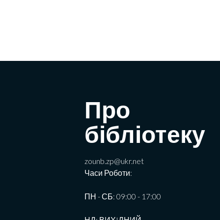
Про
бібліотеку
zounb.zp@ukr.net
Часи Роботи:
ПН - СБ: 09:00 - 17:00
НД: ВИХIДНИЙ