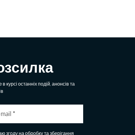
озсилка
 в курсі останніх подій, анонсів та
ів
аю згоду на обробку та зберігання