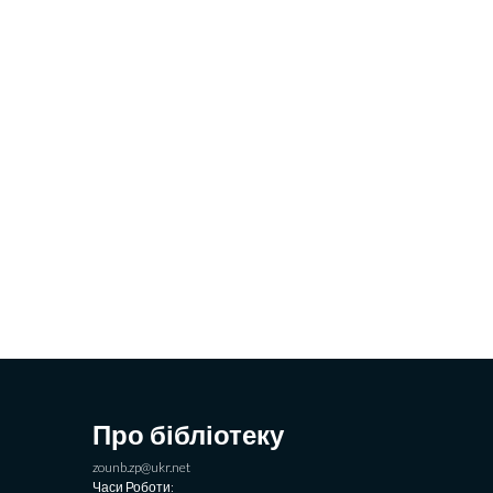
Про бібліотеку
zounb.zp@ukr.net
Часи Роботи: