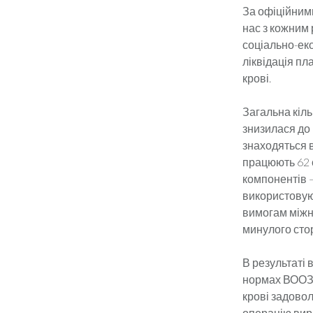
За офіційними
нас з кожним 
соціально-еко
ліквідація п
крові.
Загальна кіль
знизилася до 
знаходяться в
працюють 62 ст
компонентів –
використовуют
вимогам міжн
минулого стор
В результаті 
нормах ВООЗ 
крові задово
операцію вира