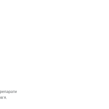
 препарати
в'я,