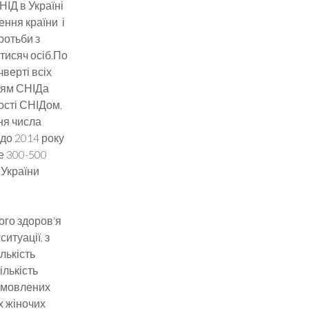
ІД в Україні
ення країни і
ротьби з
 тисяч осіб.По
чверті всіх
нням СНІДа
ості СНІДом,
ня числа
 до 2014 року
ще 300-500
 України
ого здоров'я
итуації, з
ількість
ількість
бумовлених
іх жіночих