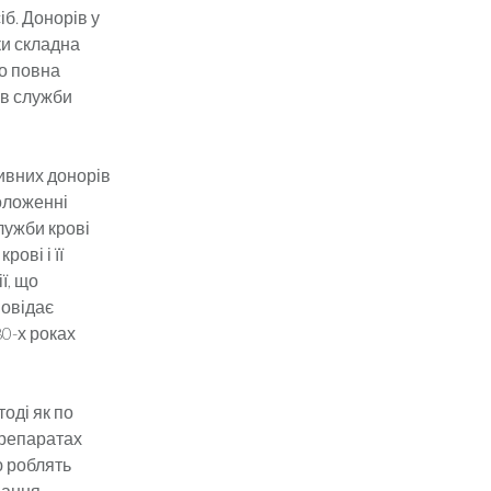
іб. Донорів у
ки складна
но повна
ов служби
тивних донорів
положенні
служби крові
рові і її
ї, що
повідає
0-х роках
тоді як по
препаратах
ю роблять
нання