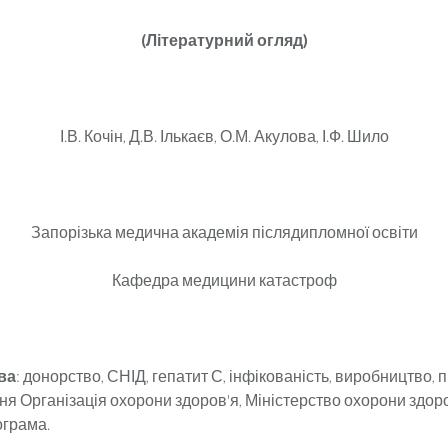
(Літературний огляд)
І.В. Кочін, Д.В. Ількаєв, О.М. Акулова, І.Ф. Шило
Запорізька медична академія післядипломної освіти
Кафедра медицини катастроф
ва
: донорство, СНІД, гепатит С, інфікованість, виробництво,
тня Організація охорони здоров'я, Міністерство охорони здоро
грама.