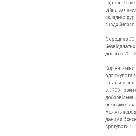
Під час Велик
війна закінчи
складні хірур
знадобилася і 
Середина 50-х
безвідплатног
досягло 70 – 
Корінні зміни
одержувати з
загальне пол
в 1980-і роки
добровільна б
оскільки вона
можуть переда
даними Всесві
врятувати 150 