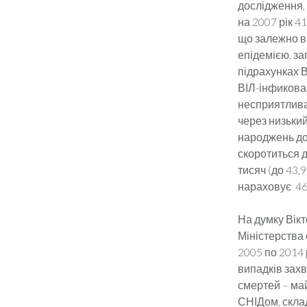
дослідження,
на 2007 рік 4
що залежно ві
епідемією, за
підрахунках В
ВІЛ-інфикован
несприятлива
через низьки
народжень до 
скоротиться д
тисяч (до 43,
нараховує 46,
На думку Вікт
Міністерства 
2005 по 2014 
випадків захв
смертей – май
СНІДом, склад