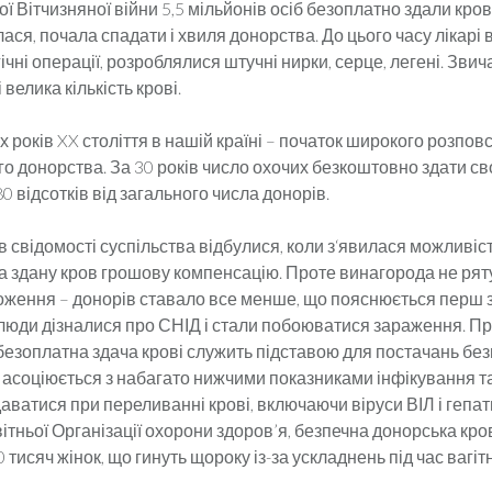
ої Вітчизняної війни 5,5 мільйонів осіб безоплатно здали кров
лася, почала спадати і хвиля донорства. До цього часу лікарі
гічні операції, розроблялися штучні нирки, серце, легені. Звич
велика кількість крові.
 років XX століття в нашій країні – початок широкого розпо
о донорства. За 30 років число охочих безкоштовно здати с
80 відсотків від загального числа донорів.
 в свідомості суспільства відбулися, коли з‘явилася можливіс
а здану кров грошову компенсацію. Проте винагорода не ря
оження – донорів ставало все менше, що пояснюється перш з
 люди дізналися про СНІД і стали побоюватися зараження. П
езоплатна здача крові служить підставою для постачань безп
 асоціюється з набагато нижчими показниками інфікування та 
ватися при переливанні крові, включаючи віруси ВІЛ і гепати
тньої Організації охорони здоров’я, безпечна донорська кр
тисяч жінок, що гинуть щороку із-за ускладнень під час вагітно