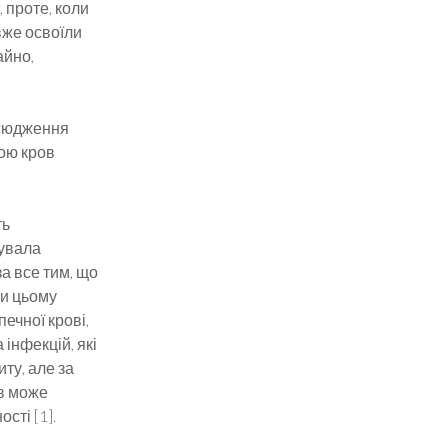
, проте, коли
 вже освоїли
айно,
всюдження
вою кров
ть
тувала
а все тим, що
ри цьому
ечної крові,
інфекцій, які
ту, але за
ов може
сті [1].