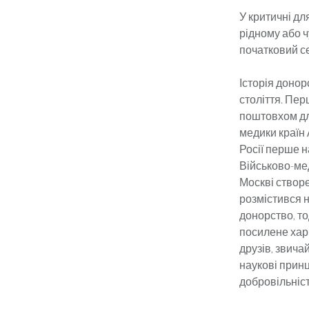
У критичні д
рідному або ч
початковий се
Історія донор
століття. Пер
поштовхом дл
медики країн
Росії перше н
Військово-мед
Москві створе
розмістився н
донорство, т
посилене харч
друзів, звича
наукові принц
добровільніс