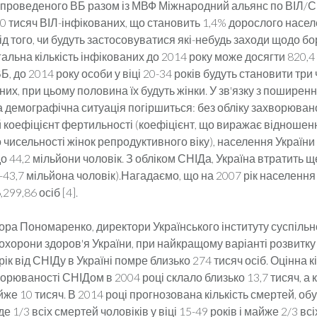
 проведеного ВБ разом із МВФ Міжнародний альянс по ВІЛ/СН
10 тисяч ВІЛ-інфікованих, що становить 1,4% дорослого насел
д того, чи будуть застосовуватися які-небудь заходи щодо бо
гальна кількість інфікованих до 2014 року може досягти 820,4
Б, до 2014 року особи у віці 20-34 років будуть становити три 
их, при цьому половина їх будуть жінки. У зв'язку з пошире
 демографічна ситуація погіршиться: без обліку захворюван
й коефіцієнт фертильності (коефіцієнт, що виражає відношен
чисельності жінок репродуктивного віку), населення України
о 44,2 мільйони чоловік. З обліком СНІДа, Україна втратить 
9-43,7 мільйона чоловік).Нагадаємо, що на 2007 рік населення
299,86 осіб [4].
ора Пономаренко, директори Українського інституту суспільн
охорони здоров'я України, при найкращому варіанті розвитку с
рік від СНІДу в Україні помре близько 274 тисяч осіб. Оцінна к
орюваності СНІДом в 2004 році склало близько 13,7 тисяч, а к
же 10 тисяч. В 2014 році прогнозована кількість смертей, о
е 1/3 всіх смертей чоловіків у віці 15-49 років і майже 2/3 вс