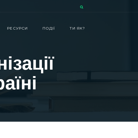
РЕСУРСИ
ПОДІЇ
ТИ ЯК?
ізації
раїні