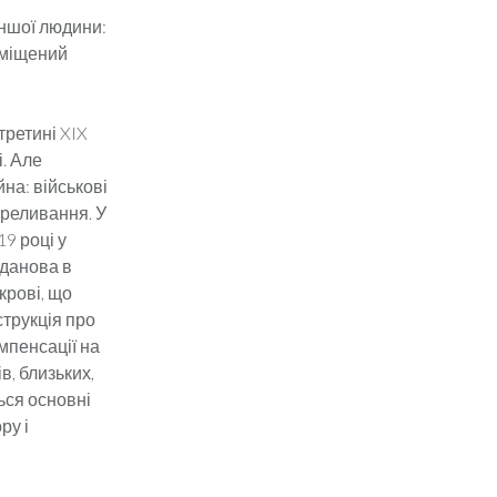
іншої людини:
уміщений
третині XIX
. Але
на: військові
ереливання. У
9 році у
гданова в
крові, що
струкція про
мпенсації на
, близьких,
ься основні
ру і