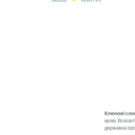
29.03.2021
VIEWS - 573
Ключові сло
крові, Всесві
державна про