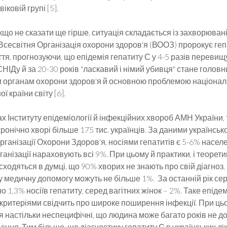
віковій групі [5].
кщо не сказати ще гірше, ситуація складається із захворюван
Всесвітня Організація охорони здоров'я (ВООЗ) пророкує геп
ття, прогнозуючи, що епідемія гепатиту С у 4-5 разів переви
СНІДу й за 20-30 років "ласкавий і німий убивця" стане голов
 органам охорони здоров'я й основною проблемою націонал
ї країни світу [6].
х Інституту епідеміології й інфекційних хвороб АМН України, 
ронічно хворі більше 175 тис. українців. За даними українськ
рганізації Охорони Здоров'я, носіями гепатитів є 5-6% насел
ганізації нараховують всі 9%. При цьому й практики, і теорети
 сходяться в думці, що 90% хворих не знають про свій діагноз
 медичну допомогу можуть не більше 1%. За останній рік се
о 1,3% носіїв гепатиту, серед вагітних жінок – 2%. Таке епіде
 критеріями свідчить про широке поширення інфекції. При ц
 настільки неспецифічні, що людина може багато років не д
ння. Тим більше, що діагностику гепатиту С в українських лі