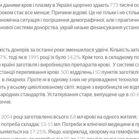
 даними кров і плазму в Україні щорічно здають 773 тисячі ос
роком стає все менше. Причини відомі. Це не тільки і не стіль
номічна ситуація і погіршення демографічної, але і практич
ланової системи донорства, украй низьке фінансування устан
кість донорів за останні роки зменшилася удвічі. Кількість ак
7%, тоді як в 1995 році їх було 14,2%. Крім того, в складному 
 країні заготівля і виробництво препаратів крові. У системі 
анції переливання крові, 500 відділень і 50 пунктів заготівлі к
 в лікарнях. Проте ні в одному з них не упроваджені технологі
ь у всьому цивілізованому світі; жодне з виробництв не від
ародних стандартів. Устаткування старе, випущене ще в 60-8
іччя.
в 2004 році заготовлено всього 8,8 мл крові на одного жителя, 
потреба складає 13-15 мл. Потреби ж клінічної медицини в 
льняються на 17-25%. Якщо, наприклад, хворому на гемофілі
зки шлунку, то потрібно від 80 до 120 доз тільки під час вико