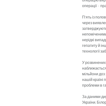
операції – пр
П'ять із поло
через виявлен
затверджують
непоміченими 
нерідкі випадк
гепатиту й ін
технології за
У розвинених 
наближається 
мільйони доз 
нашій країні 
проблеми в га
За даними ди
України, Біл