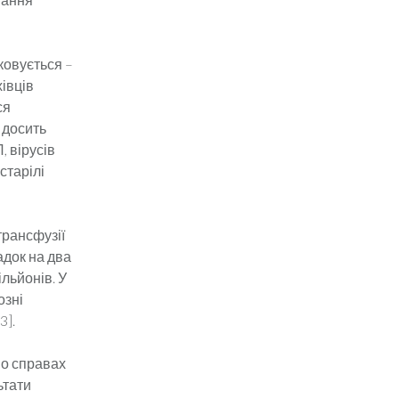
аковується –
івців
ся
 досить
, вірусів
старілі
трансфузії
адок на два
ільйонів. У
озні
3].
по справах
ьтати