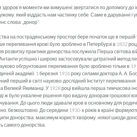
ля здоров‘я моменти ми вимушені звертатися по допомогу до 
ужому, який віддасть нам частинку себе. Саме в даруванні і 
нс слова „донор”.
ства на пострадянському просторі бере початок ще в першій 
ше переливання крові було зроблено в Петербурзі в 1832 році
я розвитку практики донорства послужила Перша світова вій
 Антанти успішно і широко застосовували цитратний метод п
ауково обгрунтоване переливання було зроблено тільки в 191
ичній академії. 1 березня 1926 року силами доктора А. А. Бо
ний перший в світі науково-дослідний Інститут переливання 
а Великій Якиманці. У 1928 році вийшла перша тимчасова ін
оді ж було ухвалене рішення про видачу донорам грошової ко
ування. До цього люди здавали кров в основному для родичів
йно, безкоштовно. До середини 1930-х років в країні формуют
ипи донорства: максимум користі хворому, ніякої шкоди доно
ть самого донорства.