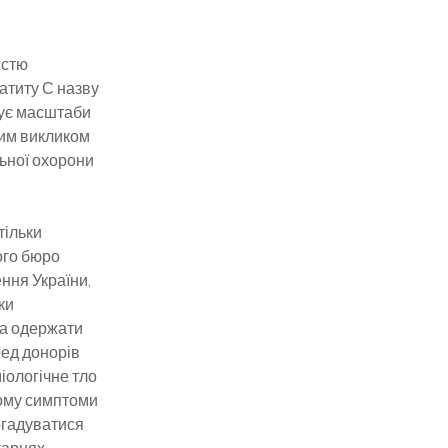
істю
атиту С назву
щує масштаби
ним викликом
ьної охорони
тільки
ого бюро
ення України,
ки
, а одержати
ред донорів
міологічне тло
ьому симптоми
огадуватися
карнях