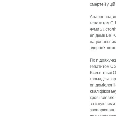
смертей у цій 
Аналогічна, я
гепатитом С. 
чуми 21 столі
епідемії ВІЛ/
національним
здоров'я кожно
По підрахунка
гепатитом С х
Всесвітньої О
громадські ор
епідеміології
кваліфіковану
крові виявлен
за існуючими
захворювання
про захворюва