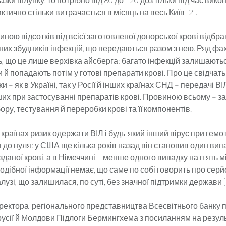
актично стільки витрачається в місяць на весь Київ [2].
виною відсотків від всієї заготовленої донорської крові відбр
их збудників інфекцій, що передаються разом з нею. Ряд фах
, що це лише верхівка айсберга: багато інфекцій залишають
й попадають потім у готові препарати крові. Про це свідчать
и – як в Україні, так у Росії й інших країнах СНД – передачі ВІЛ
ших при застосуванні препаратів крові. Провиною всьому – за
бору, тестування й переробки крові та її компонентів.
країнах ризик одержати ВІЛ і будь-який інший вірус при гемо
до нуля: у США ще кілька років назад він становив один вип
зданої крові, а в Німеччині – менше одного випадку на п'ять м
подібної інформації немає, що саме по собі говорить про серй
лузі, що залишилася, по суті, без значної підтримки держави [
ректора регіонального представництва Всесвітнього банку 
орусії й Молдови Підлоги Бермингхема з посиланням на резул