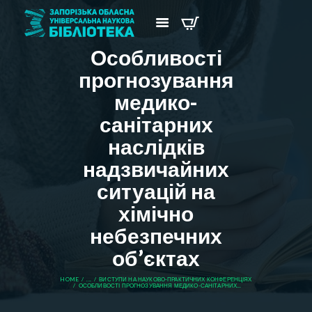
Особливості
прогнозування
медико-
санітарних
наслідків
надзвичайних
ситуацій на
хімічно
небезпечних
об’єктах
HOME
...
ВИСТУПИ НА НАУКОВО-ПРАКТИЧНИХ КОНФЕРЕНЦІЯХ
ОСОБЛИВОСТІ ПРОГНОЗУВАННЯ МЕДИКО-САНІТАРНИХ...