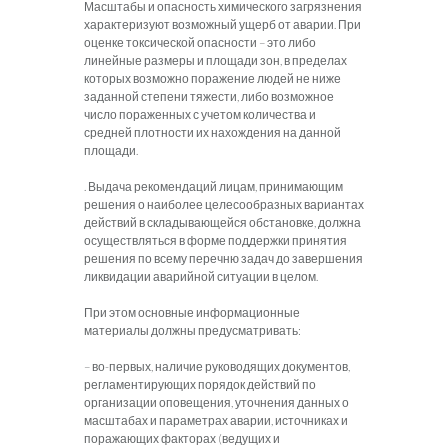
Масштабы и опасность химического загрязнения
характеризуют возможный ущерб от аварии. При
оценке токсической опасности – это либо
линейные размеры и площади зон, в пределах
которых возможно поражение людей не ниже
заданной степени тяжести, либо возможное
число пораженных с учетом количества и
средней плотности их нахождения на данной
площади.
. Выдача рекомендаций лицам, принимающим
решения о наиболее целесообразных вариантах
действий в складывающейся обстановке, должна
осуществляться в форме поддержки принятия
решения по всему перечню задач до завершения
ликвидации аварийной ситуации в целом.
При этом основные информационные
материалы должны предусматривать:
– во-первых, наличие руководящих документов,
регламентирующих порядок действий по
организации оповещения, уточнения данных о
масштабах и параметрах аварии, источниках и
поражающих факторах (ведущих и