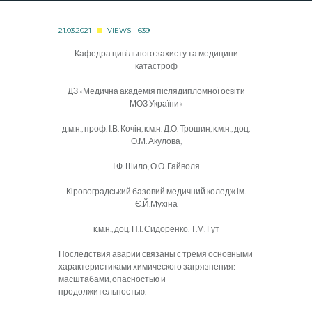
21.03.2021
VIEWS - 639
Кафедра цивільного захисту та медицини
катастроф
ДЗ «Медична академія післядипломної освіти
МОЗ України»
д.м.н., проф. І.В. Кочін, к.м.н. Д.О. Трошин, к.м.н., доц.
О.М. Акулова,
І.Ф. Шило, О.О. Гайволя
Кіровоградський базовий медичний коледж ім.
Є.Й.Мухіна
к.м.н., доц. П.І. Сидоренко, Т.М. Гут
Последствия аварии связаны с тремя основными
характеристиками химического загрязнения:
масштабами, опасностью и
продолжительностью.