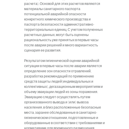
расчета). Основой для этих расчетов являются
материалы санитарного паспорта
потенциальной аварийной опасности
конкретного химического производства и
паспорта безопасности административно-
территориальных единиц. С учетом полученных
расчетных данных, могут быть оценены
рациональность уже принятых в первые часы
после аварии решений и много вариантность
сценария ее развития.
Результатом гигиенической оценки аварийной
ситуации в первые часы после аварии является
определение зон опасности отравлений,
разработка рекомендаций по применению
средств защиты людей(индивидуальных и
коллективных), дегазационным мероприятиям и
объему эвакуации людей из зоны поражения.
Эвакуацию следует осуществлять путем
организованного вывода и (или) вывоза
населения, в близ расположенные безопасные
места, заранее обследованные в санитарно-
гигиеническом отношении, подготовленные и
оборудованные в соответствии с требованиями и
нормативами для временного размещения,