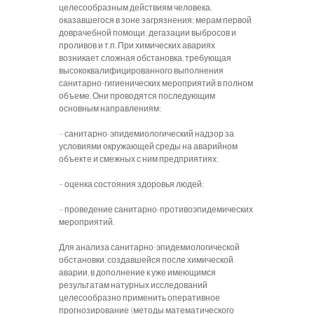
целесообразным действиям человека,
оказавшегося в зоне загрязнения; мерам первой
доврачебной помощи; дегазации выбросов и
проливов и т.п. При химических авариях
возникает сложная обстановка, требующая
высококвалифицированного выполнения
санитарно-гигиенических мероприятий в полном
объеме. Они проводятся последующим
основным направлениям:
– санитарно-эпидемиологический надзор за
условиями окружающей среды на аварийном
объекте и смежных с ним предприятиях;
– оценка состояния здоровья людей;
– проведение санитарно-противоэпидемических
мероприятий.
Для анализа санитарно-эпидемиологической
обстановки, создавшейся после химической
аварии, в дополнение к уже имеющимся
результатам натурных исследований
целесообразно применить оперативное
прогнозирование (методы математического