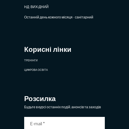
НД: ВИХIДНИЙ
Останній день кожного місяця - санітарний
Корисні лінки
ТРЕНІНГИ
ЦИФРОВА ОСВІТА
Розсилка
Будьте в курсі останніх подій, анонсів та заходів