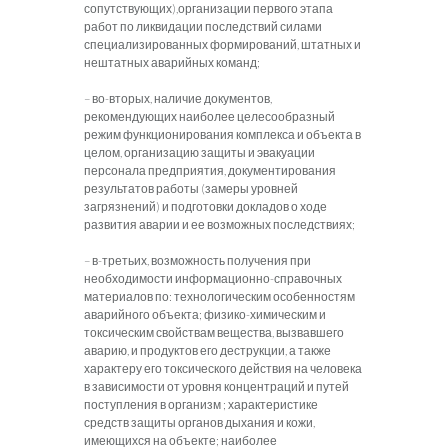
сопутствующих),организации первого этапа
работ по ликвидации последствий силами
специализированных формирований, штатных и
нештатных аварийных команд;
– во-вторых, наличие документов,
рекомендующих наиболее целесообразный
режим функционирования комплекса и объекта в
целом, организацию защиты и эвакуации
персонала предприятия, документирования
результатов работы (замеры уровней
загрязнений) и подготовки докладов о ходе
развития аварии и ее возможных последствиях;
– в-третьих, возможность получения при
необходимости информационно-справочных
материалов по: технологическим особенностям
аварийного объекта; физико-химическим и
токсическим свойствам вещества, вызвавшего
аварию, и продуктов его деструкции, а также
характеру его токсического действия на человека
в зависимости от уровня концентраций и путей
поступления в организм ; характеристике
средств защиты органов дыхания и кожи,
имеющихся на объекте; наиболее