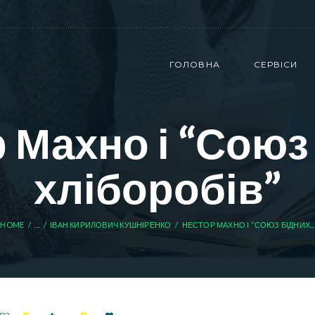
ГОЛОВНА
СЕРВІСИ
 Махно і “Союз
хліборобів”
HOME
...
ІВАН КИРИЛОВИЧ КУШНІРЕНКО
НЕСТОР МАХНО І “СОЮЗ БІДНИХ...