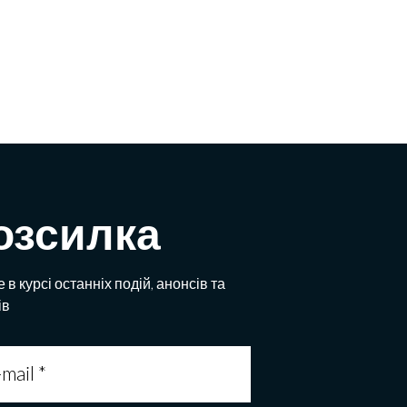
озсилка
 в курсі останніх подій, анонсів та
ів