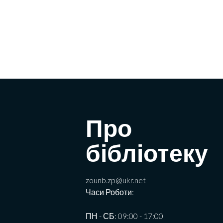
Про
бібліотеку
zounb.zp@ukr.net
Часи Роботи:
ПН - СБ: 09:00 - 17:00